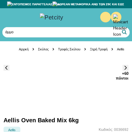
ΕΝΤΟΠΙΣΜΟΣ ΠΑΡΑΓΓΕΛΙΑΣ
ΔΩΡΕΑΝ ΜΕΤΑΦΟΡΙΚΑ ΑΝΩ ΤΩΝ 29€ ΚΑΙ ΕΩΣ 20K
άμμο γά
Skip to Content
Αρχική
Σκύλος
Τροφές Σκύλου
Ξηρή Τροφή
Aellis Ov
+60
πόντοι
Aellis Oven Baked Mix 6kg
Κωδικός: 0036692
Aellis