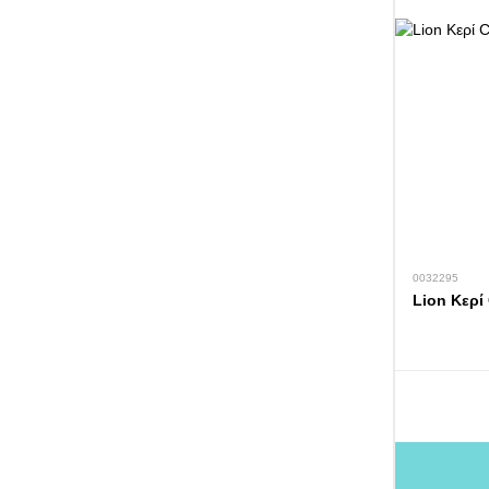
0032295
Lion Κερί 