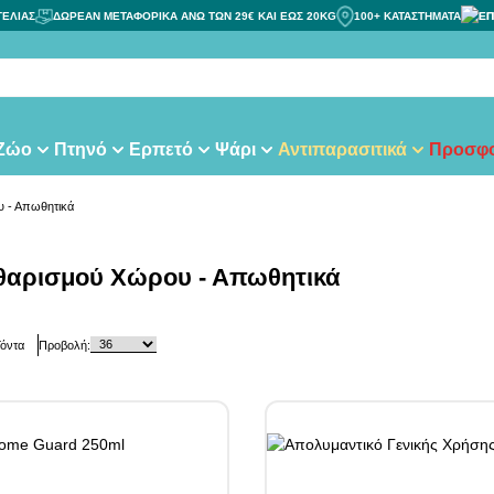
ΓΕΛΙΑΣ
ΔΩΡΕΑΝ ΜΕΤΑΦΟΡΙΚΑ ΑΝΩ ΤΩΝ 29€ ΚΑΙ ΕΩΣ 20KG
100+ ΚΑΤΑΣΤΗΜΑΤΑ
ΕΠ
τας
 Ζώο
Πτηνό
Ερπετό
Ψάρι
Αντιπαρασιτικά
Προσφο
υ - Απωθητικά
θαρισμού Χώρου - Απωθητικά
όντα
Προβολή: