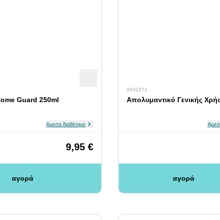
0032371
Home Guard 250ml
Απολυμαντικό Γενικής Χρή
Άμεσα διαθέσιμο
Άμεσ
9,95 €
αγορά
αγορά