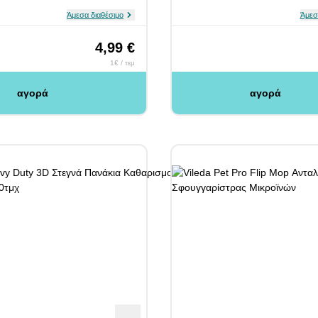
Άμεσα διαθέσιμο
Άμεσ
4,99 €
1€ / τεμ
αγορά
αγορά