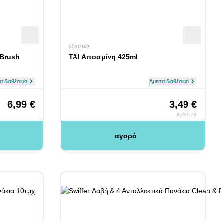
0031949
 Brush
TAI Αποσμίνη 425ml
α διαθέσιμο
Άμεσα διαθέσιμο
6,99 €
3,49 €
8.21€ / lt
αγορά