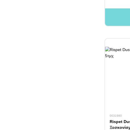
0031980
Rispet Du
Ξεσκονίσμ