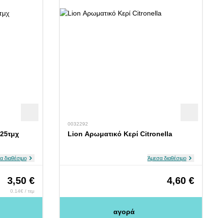
0032292
 25τμχ
Lion Αρωματικό Κερί Citronella
α διαθέσιμο
Άμεσα διαθέσιμο
3,50 €
4,60 €
0.14€ / τεμ
αγορά