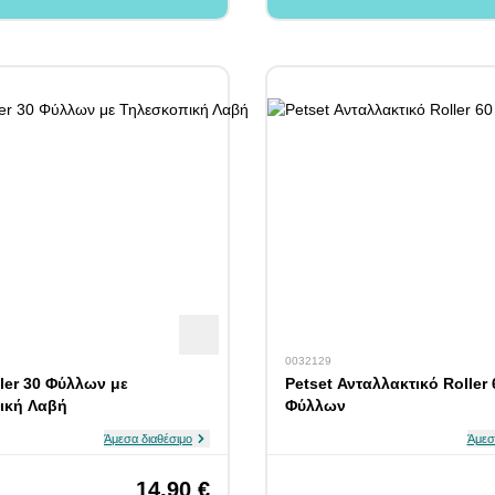
0032129
ller 30 Φύλλων με
Petset Ανταλλακτικό Roller 
ική Λαβή
Φύλλων
Άμεσα διαθέσιμο
Άμεσ
14,90 €