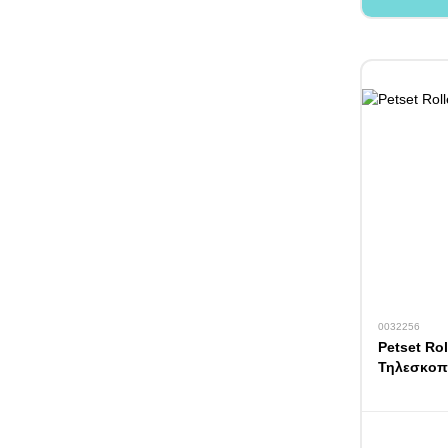
0032256
Petset Ro
Τηλεσκοπ