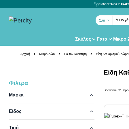
ΕΝΤΟΠΙΣΜΟΣ ΠΑΡΑΓ
άμμο γά
Όλα
Σκύλος
Γάτα
Μικρό
Skip to Content
Αρχική
Μικρό Ζώο
Για τον Ιδιοκτήτη
Είδη Καθαρισμού Χώρο
Είδη Κα
Φίλτρα
Skip to product list
Βρέθηκαν
31
προϊ
Μάρκα
Είδος
Τιμή