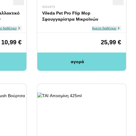
0031975
ταλλακτικό
Vileda Pet Pro Flip Mop
ν
Σφουγγαρίστρα Μικροϊνών
α διαθέσιμο
Άμεσα διαθέσιμο
10,99 €
25,99 €
αγορά