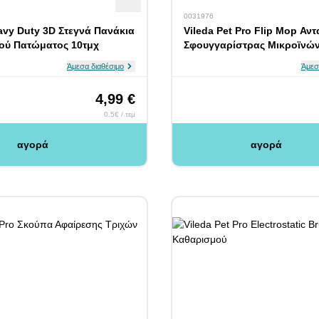
0031976
avy Duty 3D Στεγνά Πανάκια
Vileda Pet Pro Flip Mop Αν
ού Πατώματος 10τμχ
Σφουγγαρίστρας Μικροϊνώ
Άμεσα διαθέσιμο
Άμεσ
4,99 €
0.5€ / τεμ
αγορά
αγορά