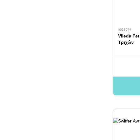
0031974
Vileda Pe
Τριχών