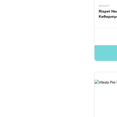
0031977
Rispet He
Καθαρισμ