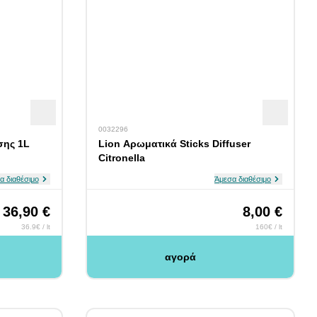
0032296
σης 1L
Lion Αρωματικά Sticks Diffuser
Citronella
α διαθέσιμο
Άμεσα διαθέσιμο
36,90 €
8,00 €
36.9€ / lt
160€ / lt
αγορά