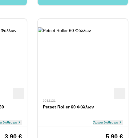
0032121
60
Petset Roller 60 Φύλλων
α διαθέσιμο
Άμεσα διαθέσιμο
3,90 €
5,90 €