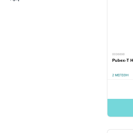
0036898
Pubex-T 
2 ΜΕΓΈΘΗ