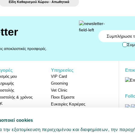
Είδη Καθαρισμού Χώρου - Απωθητικά
tter
Email
Συμ
 τις αποκλειστικές προσφορές.
Αγορές
Υπηρεσίες
Επικ
ασμός μου
VIP Card
ληρωμής
Grooming
οστολής
Vet Clinic
Foll
ποστολής & χρόνος
Ποιοι Είμαστε
ης
Ευκαιρίες Καριέρας
Επιστροφών
μοποιεί cookies
Προ
α την εξατομίκευση περιεχομένου και διαφημίσεων, την παροχ