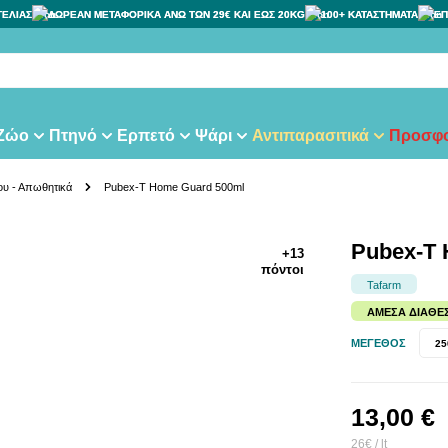
ΓΕΛΙΑΣ
ΔΩΡΕΑΝ ΜΕΤΑΦΟΡΙΚΑ ΑΝΩ ΤΩΝ 29€ ΚΑΙ ΕΩΣ 20KG
100+ ΚΑΤΑΣΤΗΜΑΤΑ
ΕΠ
 Ζώο
Πτηνό
Ερπετό
Ψάρι
Αντιπαρασιτικά
Προσφο
υ - Απωθητικά
Pubex-T Home Guard 500ml
Pubex-T 
+13
πόντοι
Tafarm
ΆΜΕΣΑ ΔΙΑΘΈ
ΜΈΓΕΘΟΣ
25
13,00 €
26€ / lt