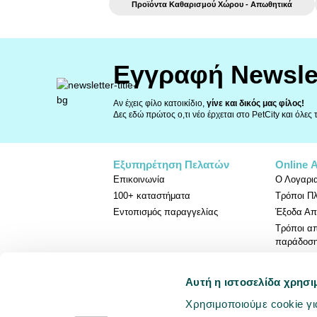
Προϊόντα Καθαρισμού Χώρου - Απωθητικά
Εγγραφή Newsle
Αν έχεις φίλο κατοικίδιο,
γίνε και δικός μας φίλος!
Δες εδώ πρώτος ο,τι νέο έρχεται στο PetCity και όλες
Εξυπηρέτηση Πελατών
Online 
Επικοινωνία
Ο Λογαρι
100+ καταστήματα
Τρόποι Π
Εντοπισμός παραγγελίας
Έξοδα Απ
Τρόποι α
παράδοσ
Πολιτική 
Αυτή η ιστοσελίδα χρησι
Χρησιμοποιούμε cookie γι