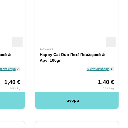
11401374
ικά &
Happy Cat Duo Πατέ Πουλερικά &
Αρνί 100gr
α διαθέσιμο
Άμεσα διαθέσιμο
1,40 €
1,40 €
14€ / kg
14€ / kg
αγορά