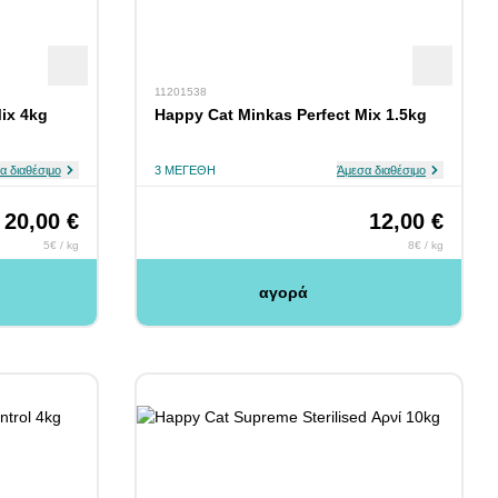
11201538
ix 4kg
Happy Cat Minkas Perfect Mix 1.5kg
α διαθέσιμο
3 ΜΕΓΈΘΗ
Άμεσα διαθέσιμο
20,00 €
12,00 €
5€ / kg
8€ / kg
αγορά