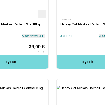
11201539
 Minkas Perfect Mix 10kg
Happy Cat Minkas Perfect M
Άμεσα διαθέσιμο
3 ΜΕΓΈΘΗ
Άμεσ
39,00 €
3.9€ / kg
αγορά
αγορά