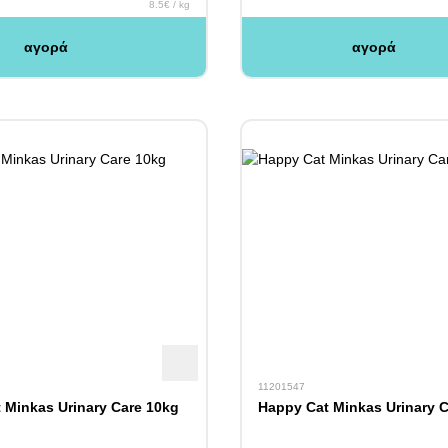
8.5€ / kg
αγορά
αγορά
11201547
 Minkas Urinary Care 10kg
Happy Cat Minkas Urinary C