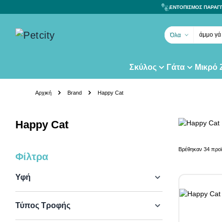
ΕΝΤΟΠΙΣΜΟΣ ΠΑΡΑΓ
άμμο γά
Όλα
Σκύλος
Γάτα
Μικρό
Skip to Content
Αρχική
Brand
Happy Cat
Happy Cat
Βρέθηκαν
34
προϊ
Φίλτρα
Skip to product list
Υφή
Τύπος Τροφής