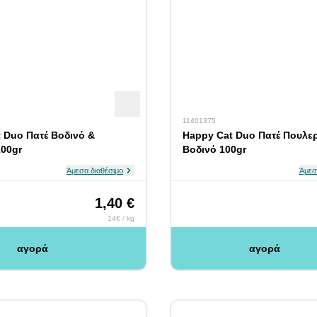
11401375
 Duo Πατέ Βοδινό &
Happy Cat Duo Πατέ Πουλερ
00gr
Βοδινό 100gr
Άμεσα διαθέσιμο
Άμεσ
1,40 €
14€ / kg
αγορά
αγορά