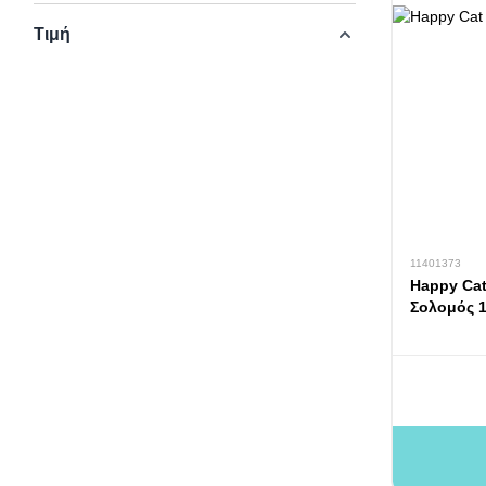
Τιμή
11401373
Happy Cat
Σολομός 1