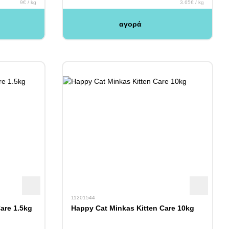
9€ / kg
3.65€ / kg
αγορά
11201544
are 1.5kg
Happy Cat Minkas Kitten Care 10kg