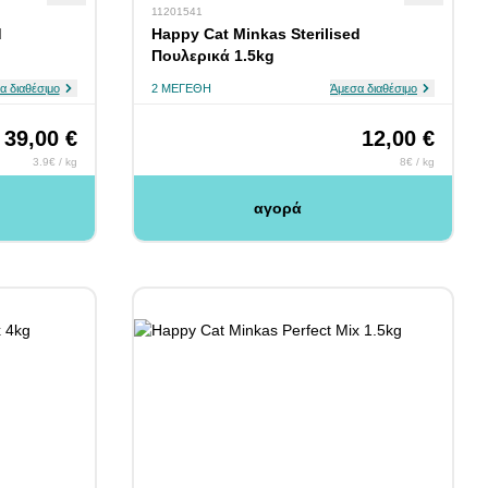
11201541
d
Happy Cat Minkas Sterilised
Πουλερικά 1.5kg
α διαθέσιμο
2 ΜΕΓΈΘΗ
Άμεσα διαθέσιμο
39,00 €
12,00 €
3.9€ / kg
8€ / kg
αγορά