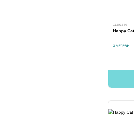
11201540
Happy Cat
3 ΜΕΓΈΘΗ