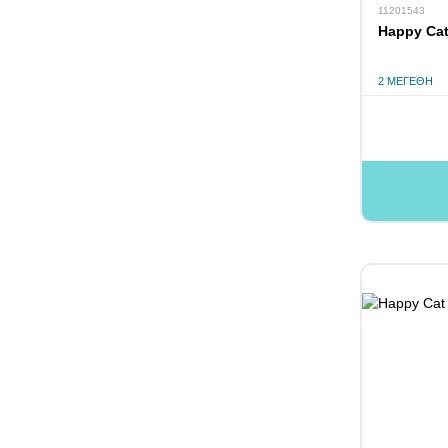
11201543
Happy Cat
2 ΜΕΓΈΘΗ