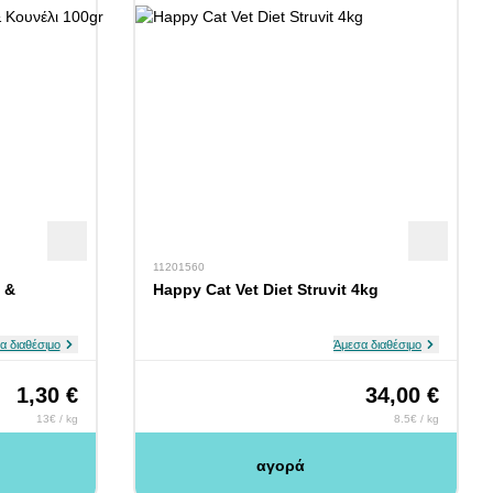
11201560
 &
Happy Cat Vet Diet Struvit 4kg
α διαθέσιμο
Άμεσα διαθέσιμο
1,30 €
34,00 €
13€ / kg
8.5€ / kg
αγορά