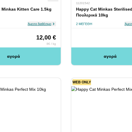
11201542
 Minkas Kitten Care 1.5kg
Happy Cat Minkas Sterilise
Πουλερικά 10kg
Άμεσα διαθέσιμο
2 ΜΕΓΈΘΗ
Άμεσ
12,00 €
8€ / kg
αγορά
αγορά
WEB ONLY