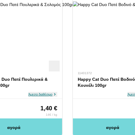
11401372
 Duo Πατέ Πουλερικά &
Happy Cat Duo Πατέ Βοδινό
00gr
Κουνέλι 100gr
Άμεσα διαθέσιμο
Άμεσ
1,40 €
14€ / kg
αγορά
αγορά