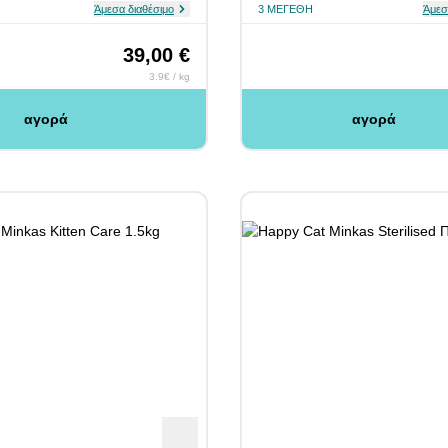
Άμεσα διαθέσιμο
3 ΜΕΓΈΘΗ
Άμεσ
39,00 €
3.9€ / kg
αγορά
αγορά