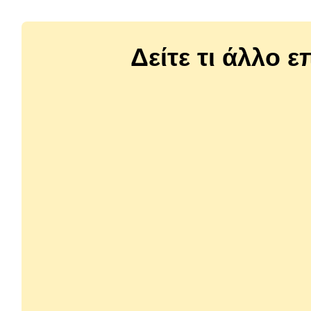
Δείτε τι άλλο ε
11400244
11401120
Gourmet Gold Μους Κοτόπουλο 85gr
Gourmet 