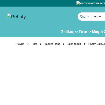
ΕΝΤΟΠΙΣΜΟΣ ΠΑΡΑΓ
άμμο γά
Όλα
Σκύλος
Γάτα
Μικρό
Skip to Content
Αρχική
Γάτα
Τροφές Γάτας
Ξηρή τροφή
Happy Cat Sup