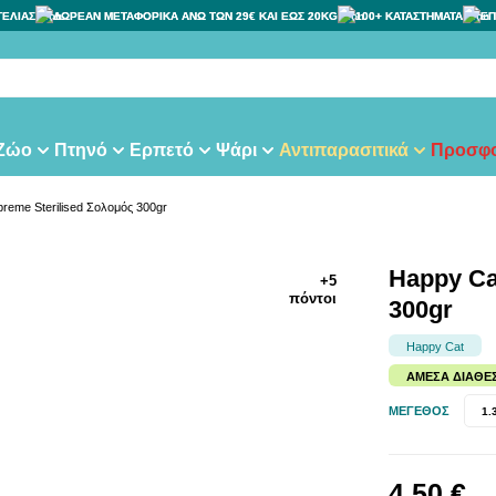
ΓΕΛΙΑΣ
ΔΩΡΕΑΝ ΜΕΤΑΦΟΡΙΚΑ ΑΝΩ ΤΩΝ 29€ ΚΑΙ ΕΩΣ 20KG
100+ ΚΑΤΑΣΤΗΜΑΤΑ
ΕΠ
τας
 Ζώο
Πτηνό
Ερπετό
Ψάρι
Αντιπαρασιτικά
Προσφο
reme Sterilised Σολομός 300gr
Happy Ca
+5
πόντοι
300gr
Happy Cat
ΆΜΕΣΑ ΔΙΑΘΈ
ΜΈΓΕΘΟΣ
1.
4,50 €