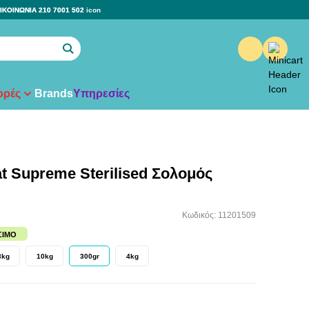
ΙΚΟΙΝΩΝΙΑ 210 7001 502
ρές
Brands
Υπηρεσίες
t Supreme Sterilised Σολομός
Κωδικός: 11201509
ΣΙΜΟ
3kg
10kg
300gr
4kg