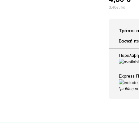
3.46€ / kg
Τρόποι 
Βασική πα
Παραλαβή 
Express Π
*με βάση το