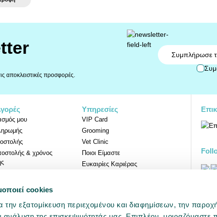
tter
Email
Συμ
 τις αποκλειστικές προσφορές.
Αγορές
Υπηρεσίες
Επικ
ασμός μου
VIP Card
ληρωμής
Grooming
οστολής
Vet Clinic
Foll
ποστολής & χρόνος
Ποιοι Είμαστε
ης
Ευκαιρίες Καριέρας
Επιστροφών
μοποιεί cookies
Προ
α την εξατομίκευση περιεχομένου και διαφημίσεων, την παροχ
ν ανάλυση της επισκεψιμότητάς μας. Επιπλέον, μοιραζόμαστε 