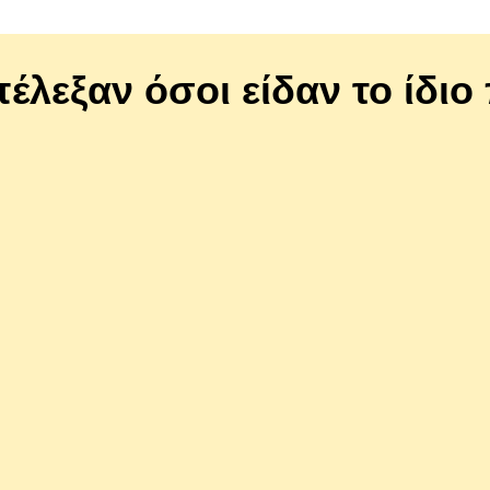
πέλεξαν όσοι είδαν το ίδι
11400840
Gold "Η Καρδιά της Γεύσης"
Hill's Science Plan Cat Adult 