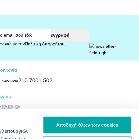
εγγραφή
φωνώ με την
Πολιτική Απορρήτου
οινωνία
210 7001 502
ow us
σβασιμότητα
Αποδοχή όλων των cookies
ή λειτουργιών
Φορείς αξιοπιστίας
πληροφορίες