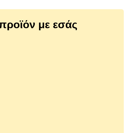
ο προϊόν με εσάς
11401362
Sterilized
Matisse Cat Mousse Chicken 85gr