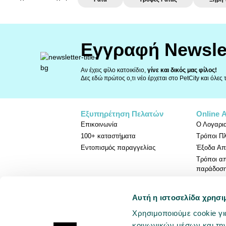
Εγγραφή Newsle
Αν έχεις φίλο κατοικίδιο,
γίνε και δικός μας φίλος!
Δες εδώ πρώτος ο,τι νέο έρχεται στο PetCity και όλες
Εξυπηρέτηση Πελατών
Online 
Επικοινωνία
Ο Λογαρι
100+ καταστήματα
Τρόποι Π
Εντοπισμός παραγγελίας
Έξοδα Απ
Τρόποι α
παράδοσ
Πολιτική 
Αυτή η ιστοσελίδα χρησι
Χρησιμοποιούμε cookie γι
κοινωνικών μέσων και τη