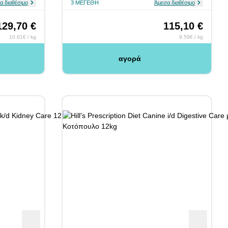
α διαθέσιμο
3 ΜΕΓΈΘΗ
Άμεσα διαθέσιμο
129,70 €
115,10 €
10.81€ / kg
9.59€ / kg
αγορά