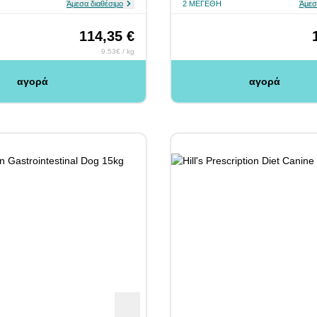
Άμεσα διαθέσιμο
2 ΜΕΓΈΘΗ
Άμεσ
114,35 €
9.53€ / kg
αγορά
αγορά