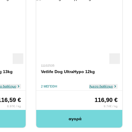
11102535
g 13kg
Vetlife Dog UltraHypo 12kg
α διαθέσιμο
2 ΜΕΓΈΘΗ
Άμεσα διαθέσιμο
116,59 €
116,90 €
8.97€ / kg
9.74€ / kg
αγορά