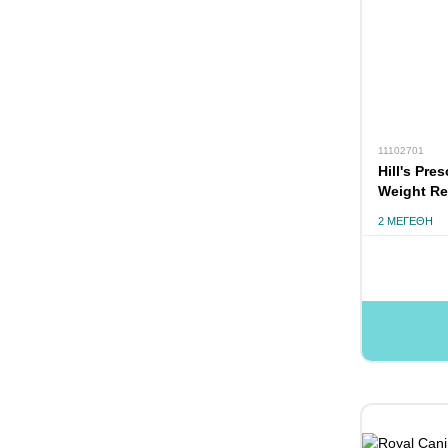
11102701
Hill's Pre
Weight Re
10kg
2 ΜΕΓΈΘΗ