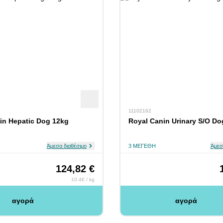
11102162
in Hepatic Dog 12kg
Royal Canin Urinary S/O Do
Άμεσα διαθέσιμο
3 ΜΕΓΈΘΗ
Άμεσ
124,82 €
10.4€ / kg
αγορά
αγορά