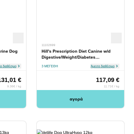
11102699
urine Dog
Hill's Prescription Diet Canine w/d
Digestive/Weight/Diabetes
Management 10kg
α διαθέσιμο
3 ΜΕΓΈΘΗ
Άμεσα διαθέσιμο
131,01 €
117,09 €
9.36€ / kg
11.71€ / kg
αγορά