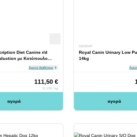
11101147
scription Diet Canine r/d
Royal Canin Urinary Low P
duction με Κοτόπουλο
14kg
Άμεσα διαθέσιμο
Άμεσ
111,50 €
11.15€ / kg
αγορά
αγορά