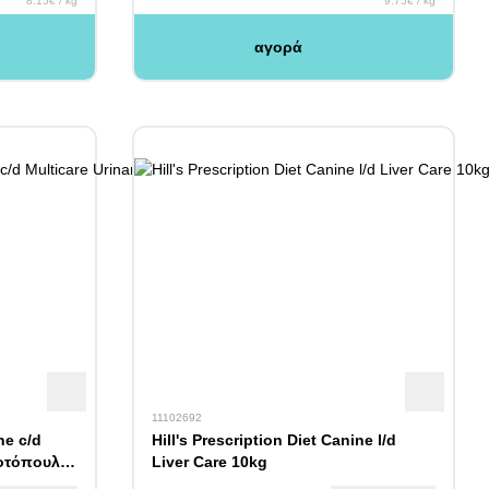
8.15€ / kg
9.75€ / kg
αγορά
11102692
ne c/d
Hill's Prescription Diet Canine l/d
Κοτόπουλο
Liver Care 10kg