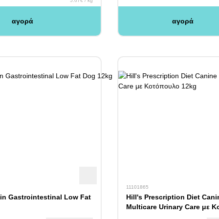
5.67€ / kg
αγορά
αγορά
11101865
in Gastrointestinal Low Fat
Hill's Prescription Diet Cani
Multicare Urinary Care με 
12kg