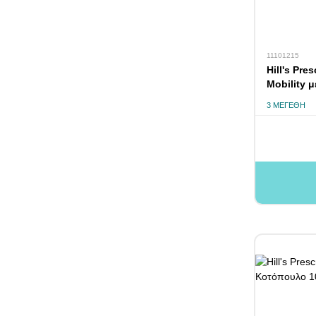
11101215
Hill's Pres
Mobility 
3 ΜΕΓΈΘΗ