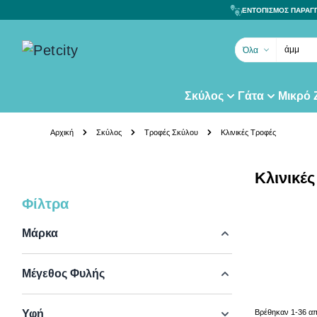
ΕΝΤΟΠΙΣΜΟΣ ΠΑΡΑΓ
άμμο γά
Όλα
Σκύλος
Γάτα
Μικρό
Skip to Content
Αρχική
Σκύλος
Τροφές Σκύλου
Κλινικές Τροφές
Κλινικέ
Φίλτρα
Skip to product list
Μάρκα
Μέγεθος Φυλής
Βρέθηκαν
1
-
36
α
Υφή