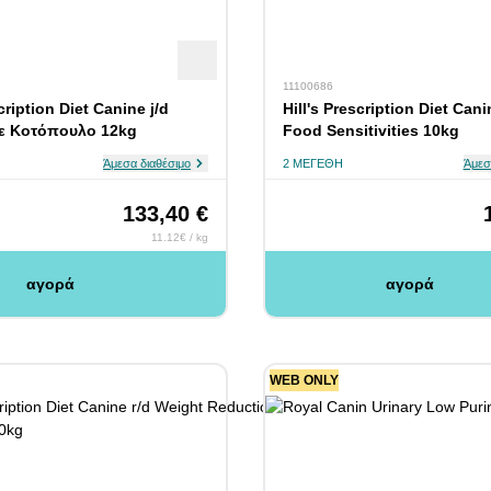
11100686
cription Diet Canine j/d
Hill's Prescription Diet Cani
με Κοτόπουλο 12kg
Food Sensitivities 10kg
Άμεσα διαθέσιμο
2 ΜΕΓΈΘΗ
Άμεσ
133,40 €
11.12€ / kg
αγορά
αγορά
WEB ONLY