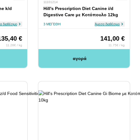
11101214
ne k/d
Hill's Prescription Diet Canine i/d
Digestive Care με Κοτόπουλο 12kg
α διαθέσιμο
3 ΜΕΓΈΘΗ
Άμεσα διαθέσιμο
135,40 €
141,00 €
11.28€ / kg
11.75€ / kg
αγορά