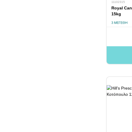
11102315
Royal Can
15kg
3 ΜΕΓΈΘΗ