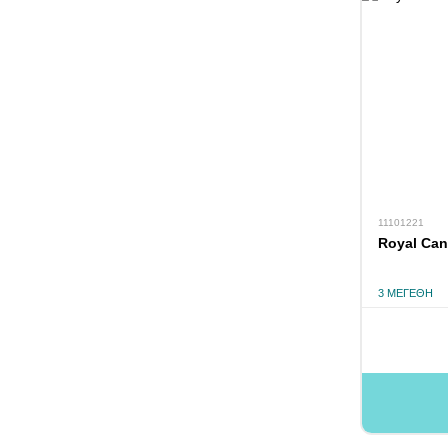
11101221
Royal Can
3 ΜΕΓΈΘΗ