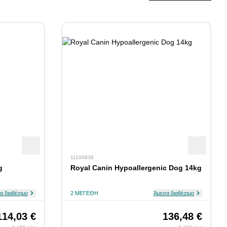
11100838
g
Royal Canin Hypoallergenic Dog 14kg
α διαθέσιμο
2 ΜΕΓΈΘΗ
Άμεσα διαθέσιμο
114,03 €
136,48 €