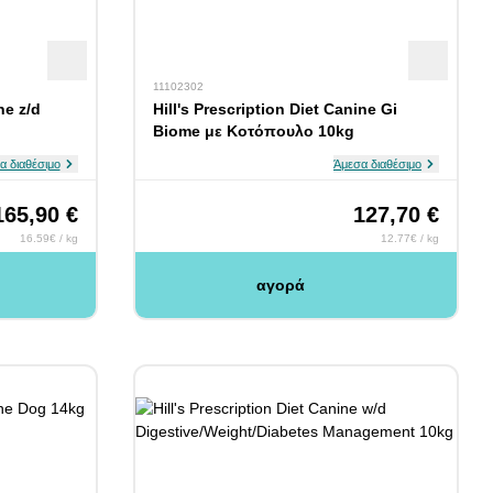
11102302
ne z/d
Hill's Prescription Diet Canine Gi
Biome με Κοτόπουλο 10kg
α διαθέσιμο
Άμεσα διαθέσιμο
165,90 €
127,70 €
16.59€ / kg
12.77€ / kg
αγορά