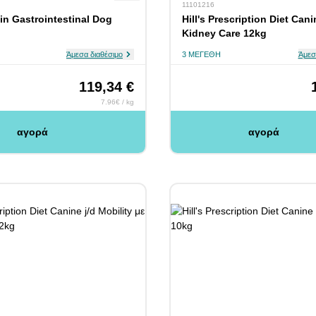
11101216
in Gastrointestinal Dog
Hill's Prescription Diet Cani
Kidney Care 12kg
Άμεσα διαθέσιμο
3 ΜΕΓΈΘΗ
Άμεσ
119,34 €
7.96€ / kg
αγορά
αγορά