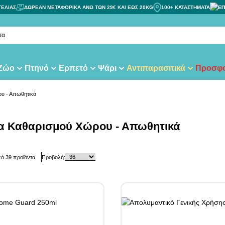
ΓΕΛΙΑΣ
ΔΩΡΕΑΝ ΜΕΤΑΦΟΡΙΚΑ ΑΝΩ ΤΩΝ 29€ ΚΑΙ ΕΩΣ 20KG
100+ ΚΑΤΑΣΤΗΜΑΤΑ
ΕΠ
τας
 Ζώο
Πτηνό
Ερπετό
Ψάρι
Αντιπαρασιτικά
Προσφο
υ - Απωθητικά
α Καθαρισμού Χώρου - Απωθητικά
πό
39
προϊόντα
Προβολή: