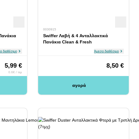
0030915
 Πανάκια
Swiffer Λαβή & 4 Ανταλλακτικά
Πανάκια Clean & Fresh
α διαθέσιμο
Άμεσα διαθέσιμο
5,99 €
8,50 €
0.6€ / τεμ
αγορά