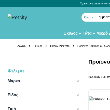
ΕΝΤΟΠΙΣΜΟΣ ΠΑΡΑΓ
άμμο γά
Όλα
Σκύλος
Γάτα
Μικρό
Skip to Content
Αρχική
Σκύλος
Για τον Ιδιοκτήτη
Προϊόντα Καθαρισμού Χώρο
Προϊόντ
Φίλτρα
Skip to product list
Βρέθηκαν
1
-
36
α
Μάρκα
Είδος
Τιμή