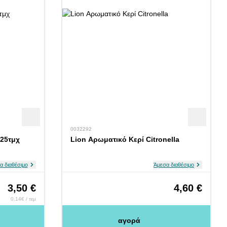
0032292
 25τμχ
Lion Αρωματικό Κερί Citronella
α διαθέσιμο
Άμεσα διαθέσιμο
3,50 €
4,60 €
0.14€ / τεμ
αγορά