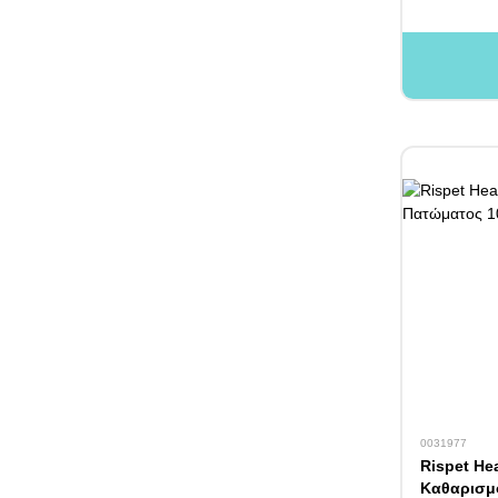
0031977
Rispet He
Καθαρισμ