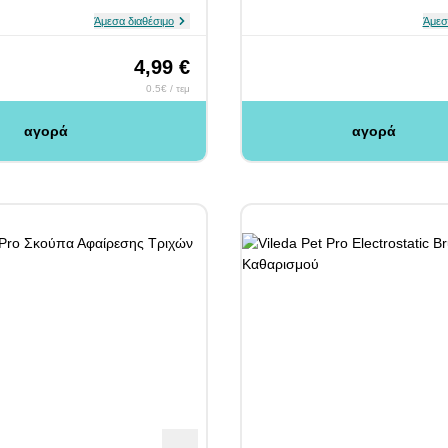
Άμεσα διαθέσιμο
Άμεσ
4,99 €
0.5€ / τεμ
αγορά
αγορά