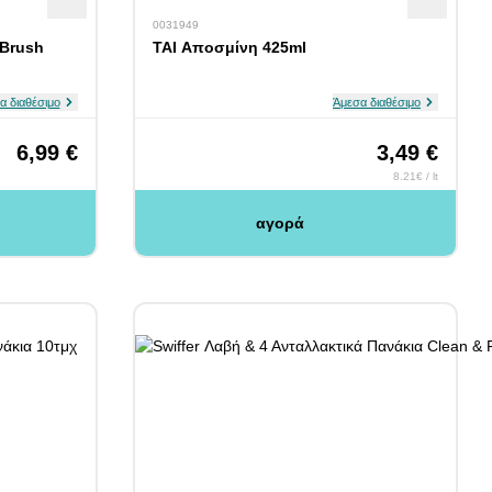
0031949
 Brush
TAI Αποσμίνη 425ml
α διαθέσιμο
Άμεσα διαθέσιμο
6,99 €
3,49 €
8.21€ / lt
αγορά