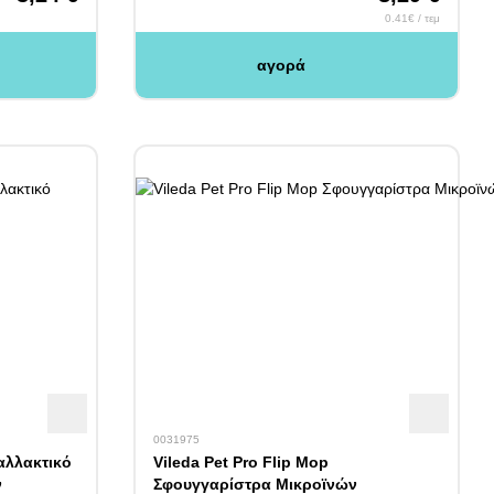
0.41€ / τεμ
αγορά
0031975
ταλλακτικό
Vileda Pet Pro Flip Mop
ν
Σφουγγαρίστρα Μικροϊνών