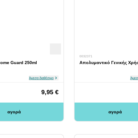
0032371
Home Guard 250ml
Απολυμαντικό Γενικής Χρή
Άμεσα διαθέσιμο
Άμεσ
9,95 €
αγορά
αγορά