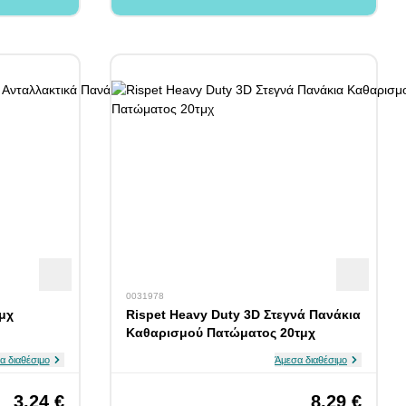
0031978
τμχ
Rispet Heavy Duty 3D Στεγνά Πανάκια
Καθαρισμού Πατώματος 20τμχ
α διαθέσιμο
Άμεσα διαθέσιμο
3,24 €
8,29 €