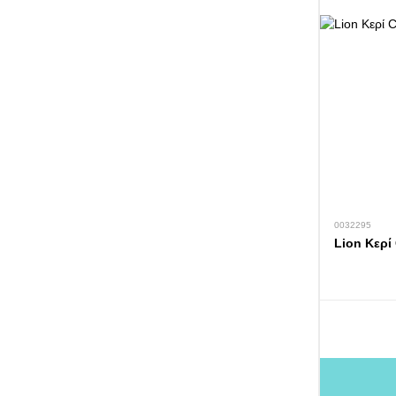
0032295
Lion Κερί 