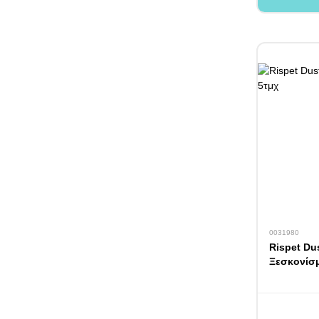
0031980
Rispet Du
Ξεσκονίσμ