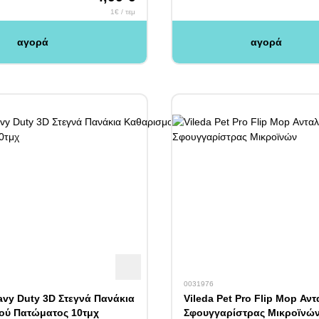
1€ / τεμ
αγορά
αγορά
0031976
avy Duty 3D Στεγνά Πανάκια
Vileda Pet Pro Flip Mop Αν
ού Πατώματος 10τμχ
Σφουγγαρίστρας Μικροϊνώ