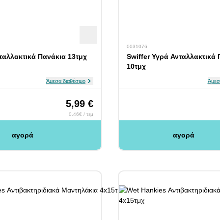
0031076
νταλλακτικά Πανάκια 13τμχ
Swiffer Υγρά Ανταλλακτικά
10τμχ
Άμεσα διαθέσιμο
Άμεσ
5,99 €
0.46€ / τεμ
αγορά
αγορά