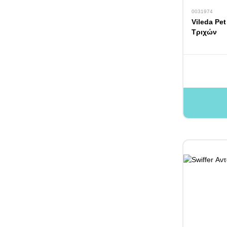
0031974
Vileda Pe
Τριχών