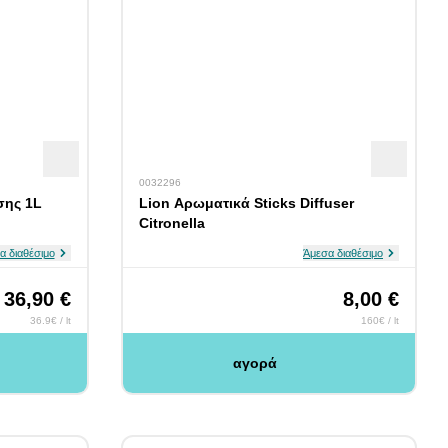
0032296
σης 1L
Lion Αρωματικά Sticks Diffuser
Citronella
α διαθέσιμο
Άμεσα διαθέσιμο
36,90 €
8,00 €
36.9€ / lt
160€ / lt
αγορά