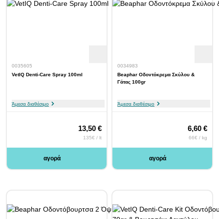
0035605
0034983
VetIQ Denti-Care Spray 100ml
Beaphar Οδοντόκρεμα Σκύλου &
Γάτας 100gr
Άμεσα διαθέσιμο
Άμεσα διαθέσιμο
13,50 €
6,60 €
135€ / lt
66€ / kg
αγορά
αγορά