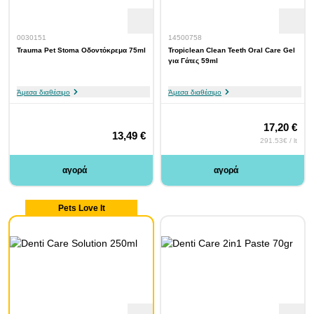
0030151
14500758
Trauma Pet Stoma Οδοντόκρεμα 75ml
Tropiclean Clean Teeth Oral Care Gel
για Γάτες 59ml
Άμεσα διαθέσιμο
Άμεσα διαθέσιμο
17,20 €
13,49 €
291.53€ / lt
αγορά
αγορά
Pets Love It