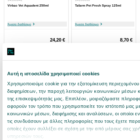
Virbac Vet Aquadent 250ml
Tafarm Pet Fresh Spray 125ml
Άμεσα διαθέσιμο
Άμεσα διαθέσιμο
24,20 €
8,70 €
96.8€ / lt
69.6€ / lt
αγορά
αγορά
Αυτή η ιστοσελίδα χρησιμοποιεί cookies
Χρησιμοποιούμε cookie για την εξατομίκευση περιεχομένου
διαφημίσεων, την παροχή λειτουργιών κοινωνικών μέσων κ
της επισκεψιμότητάς μας. Επιπλέον, μοιραζόμαστε πληροφ
αφορούν τον τρόπο που χρησιμοποιείτε τον ιστότοπό μας μ
κοινωνικών μέσων, διαφήμισης και αναλύσεων, οι οποίοι 
τις συνδυάσουν με άλλες πληροφορίες που τους έχετε παρα
οποίες έχουν συλλέξει σε σχέση με την από μέρους σας χρ
24500072
υπηρεσιών τους.
Record Οδοντόκρεμα για Σκύλους &