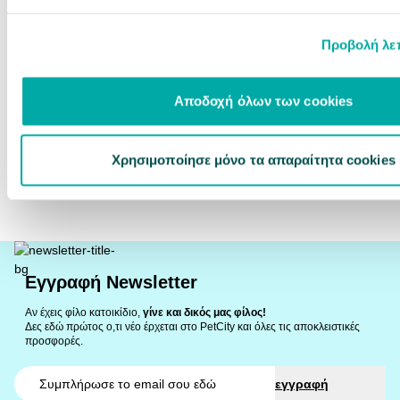
Γάτες 100ml
Προβολή λε
Άμεσα διαθέσιμο
7,59 €
Αποδοχή όλων των cookies
75.9€ / lt
αγορά
Χρησιμοποίησε μόνο τα απαραίτητα cookies
Εγγραφή Newsletter
Αν έχεις φίλο κατοικίδιο,
γίνε και δικός μας φίλος!
Δες εδώ πρώτος ο,τι νέο έρχεται στο PetCity και όλες τις αποκλειστικές
προσφορές.
Email
εγγραφή