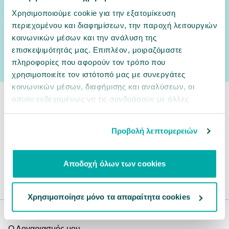
Αν έχεις φίλο κατοικίδιο,
γίνε και δικός μας φίλος!
Χρησιμοποιούμε cookie για την εξατομίκευση
Δες εδώ πρώτος ο,τι νέο έρχεται στο PetCity και όλες τις αποκλειστικές
προσφορές.
περιεχομένου και διαφημίσεων, την παροχή λειτουργιών
κοινωνικών μέσων και την ανάλυση της
Email
εγγραφή
επισκεψιμότητάς μας. Επιπλέον, μοιραζόμαστε
Συμφωνώ με την
Πολιτική Απορρήτου
πληροφορίες που αφορούν τον τρόπο που
χρησιμοποιείτε τον ιστότοπό μας με συνεργάτες
κοινωνικών μέσων, διαφήμισης και αναλύσεων, οι
οποίοι ενδεχομένως να τις συνδυάσουν με άλλες
210 7001 502
πληροφορίες που τους έχετε παραχωρήσει ή τις οποίες
έχουν συλλέξει σε σχέση με την από μέρους σας χρήση
Προβολή λεπτομερειών
των υπηρεσιών τους.
Εξυπηρέτηση Πελατών
Επικοινωνία
Αποδοχή όλων των cookies
100+ καταστήματα
Εντοπισμός παραγγελίας
Χρησιμοποίησε μόνο τα απαραίτητα cookies
Online Αγορές
Ο Λογαριασμός μου