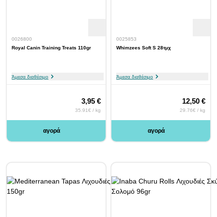
0026800
0025853
Royal Canin Training Treats 110gr
Whimzees Soft S 28τμχ
Άμεσα διαθέσιμο
Άμεσα διαθέσιμο
3,95 €
12,50 €
35.91€ / kg
29.76€ / kg
αγορά
αγορά