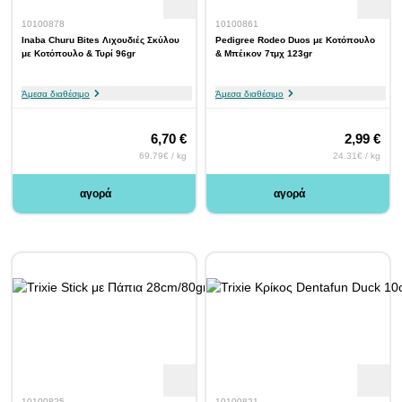
10100878
10100861
Inaba Churu Bites Λιχουδιές Σκύλου
Pedigree Rodeo Duos με Κοτόπουλο
με Κοτόπουλο & Τυρί 96gr
& Μπέικον 7τμχ 123gr
Άμεσα διαθέσιμο
Άμεσα διαθέσιμο
6,70 €
2,99 €
69.79€ / kg
24.31€ / kg
αγορά
αγορά
10100825
10100821