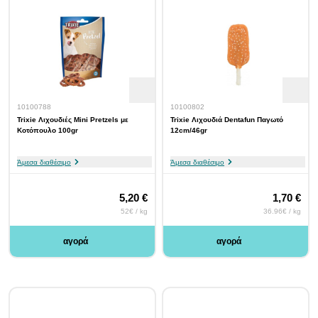
10100788
10100802
Trixie Λιχουδιές Mini Pretzels με
Trixie Λιχουδιά Dentafun Παγωτό
Κοτόπουλο 100gr
12cm/46gr
Άμεσα διαθέσιμο
Άμεσα διαθέσιμο
5,20 €
1,70 €
52€ / kg
36.96€ / kg
αγορά
αγορά