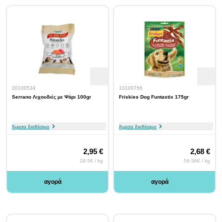
20100534
10100766
Serrano Λιχουδιές με Ψάρι 100gr
Friskies Dog Funtastix 175gr
Άμεσα διαθέσιμο
Άμεσα διαθέσιμο
2,95 €
2,68 €
29.5€ / kg
59.56€ / kg
αγορά
αγορά