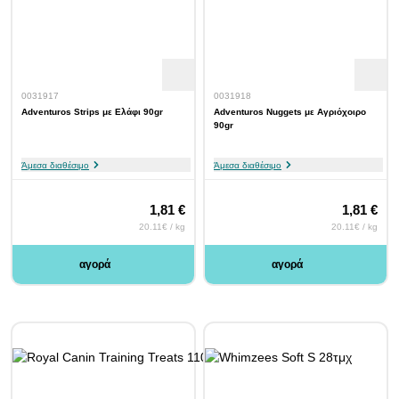
0031917
0031918
Adventuros Strips με Ελάφι 90gr
Adventuros Nuggets με Αγριόχοιρο
90gr
Άμεσα διαθέσιμο
Άμεσα διαθέσιμο
1,81 €
1,81 €
20.11€ / kg
20.11€ / kg
αγορά
αγορά