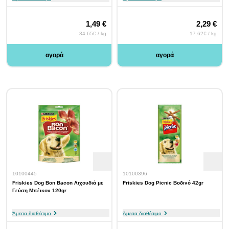
1,49 €
2,29 €
34.65€ / kg
17.62€ / kg
αγορά
αγορά
10100445
10100396
Friskies Dog Bon Bacon Λιχουδιά με
Friskies Dog Picnic Βοδινό 42gr
Γεύση Μπέικον 120gr
Άμεσα διαθέσιμο
Άμεσα διαθέσιμο