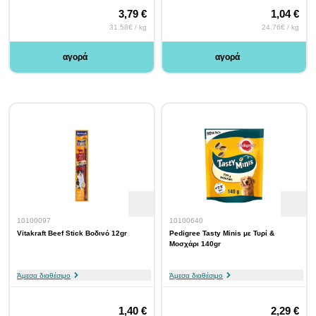
3,79 €
1,04 €
31.58€ / kg
24.76€ / kg
αγορά
αγορά
10100097
10100640
Vitakraft Beef Stick Βοδινό 12gr
Pedigree Tasty Minis με Τυρί &
Μοσχάρι 140gr
Άμεσα διαθέσιμο
Άμεσα διαθέσιμο
1,40 €
2,29 €