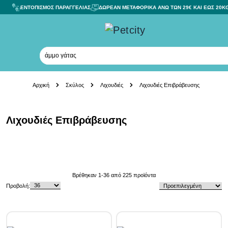
ΕΝΤΟΠΙΣΜΟΣ ΠΑΡΑΓΓΕΛΙΑΣ
ΔΩΡΕΑΝ ΜΕΤΑΦΟΡΙΚΑ ΑΝΩ ΤΩΝ 29€ ΚΑΙ ΕΩΣ 20K
άμμο γάτας
Skip to Content
Αρχική
Σκύλος
Λιχουδιές
Λιχουδιές Επιβράβευσης
Λιχουδιές Επιβράβευσης
Skip to product list
Βρέθηκαν
1
-
36
από
225
προϊόντα
Προβολή: