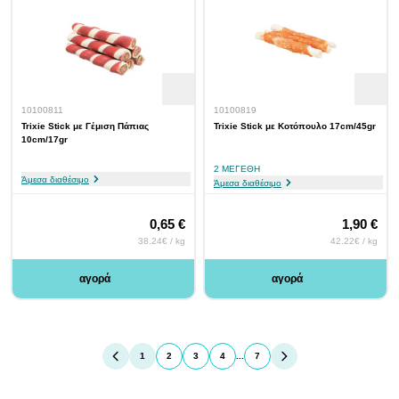
10100811
10100819
Trixie Stick με Γέμιση Πάπιας
Trixie Stick με Κοτόπουλο 17cm/45gr
10cm/17gr
2 ΜΕΓΈΘΗ
Άμεσα διαθέσιμο
Άμεσα διαθέσιμο
0,65 €
1,90 €
38.24€ / kg
42.22€ / kg
αγορά
αγορά
1
2
3
4
...
7
You're currently reading page
Page
Page
Page
Page