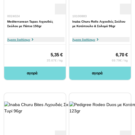
0024024
10100883
Mediterranean Tapas Λιχουδιές
Inaba Churu Rolls Λιχουδιές Σκύλου
Σκύλου με Πάπια 150gr
με Κοτόπουλο & Σολομό 96gr
Άμεσα διαθέσιμο
Άμεσα διαθέσιμο
5,35 €
6,70 €
35.67€ / kg
69.79€ / kg
αγορά
αγορά