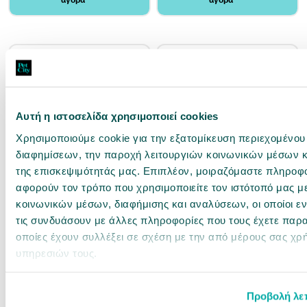
αγορά
αγορά
Αυτή η ιστοσελίδα χρησιμοποιεί cookies
Χρησιμοποιούμε cookie για την εξατομίκευση περιεχομένου
διαφημίσεων, την παροχή λειτουργιών κοινωνικών μέσων κ
10100735
10100734
της επισκεψιμότητάς μας. Επιπλέον, μοιραζόμαστε πληροφ
Pedigree Rodeo Duos με Μοσχάρι &
Pedigree Jumbone Mini με Μοσχάρι
Τυρί 7τμχ 123gr
4τμχ 160gr
αφορούν τον τρόπο που χρησιμοποιείτε τον ιστότοπό μας μ
κοινωνικών μέσων, διαφήμισης και αναλύσεων, οι οποίοι 
Άμεσα διαθέσιμο
Άμεσα διαθέσιμο
τις συνδυάσουν με άλλες πληροφορίες που τους έχετε παρα
οποίες έχουν συλλέξει σε σχέση με την από μέρους σας χρ
2,99 €
2,99 €
υπηρεσιών τους.
24.31€ / kg
18.69€ / kg
αγορά
αγορά
Προβολή λε