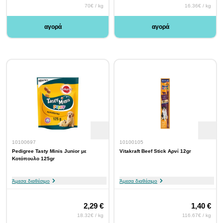
70€ / kg
16.36€ / kg
αγορά
αγορά
10100697
10100105
Pedigree Tasty Minis Junior με
Vitakraft Beef Stick Αρνί 12gr
Κοτόπουλο 125gr
Άμεσα διαθέσιμο
Άμεσα διαθέσιμο
2,29 €
1,40 €
18.32€ / kg
116.67€ / kg