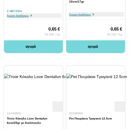
10cm/17gr
2 ΜΕΓΈΘΗ
Άμεσα διαθέσιμο
Άμεσα διαθέσιμο
0,65 €
0,65 €
59.09€ / kg
38.24€ / kg
αγορά
αγορά
10100803
20100304
Trixie Κόκαλο Love Dentafun
Pet Πουράκια Τραγανά 12.5cm
6cm/25gr με Κοτόπουλο