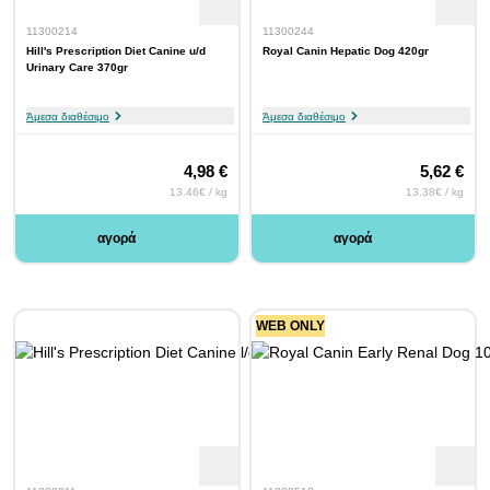
11300214
11300244
Hill's Prescription Diet Canine u/d
Royal Canin Hepatic Dog 420gr
Urinary Care 370gr
Άμεσα διαθέσιμο
Άμεσα διαθέσιμο
4,98 €
5,62 €
13.46€ / kg
13.38€ / kg
αγορά
αγορά
WEB ONLY