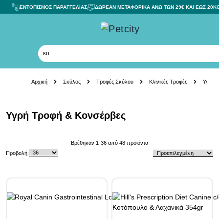
ΕΝΤΟΠΙΣΜΟΣ ΠΑΡΑΓΓΕΛΙΑΣ
ΔΩΡΕΑΝ ΜΕΤΑΦΟΡΙΚΑ ΑΝΩ ΤΩΝ 29€ ΚΑΙ ΕΩΣ 20K
κονσέρβες
Skip to Content
Αρχική
Σκύλος
Τροφές Σκύλου
Κλινικές Τροφές
Υγρή 
Υγρή Τροφή & Κονσέρβες
Skip to product list
Βρέθηκαν
1
-
36
από
48
προϊόντα
Προβολή: