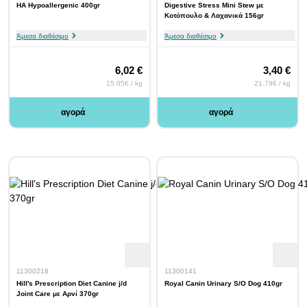
HA Hypoallergenic 400gr
Digestive Stress Mini Stew με
Κοτόπουλο & Λαχανικά 156gr
Άμεσα διαθέσιμο
Άμεσα διαθέσιμο
6,02 €
3,40 €
15.05€ / kg
21.79€ / kg
αγορά
αγορά
11300218
11300141
Hill's Prescription Diet Canine j/d
Royal Canin Urinary S/O Dog 410gr
Joint Care με Αρνί 370gr