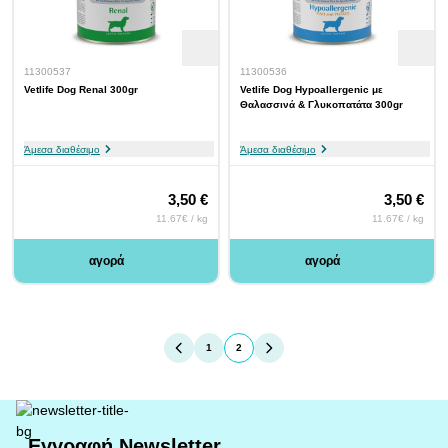
11300537
11300536
Vetlife Dog Renal 300gr
Vetlife Dog Hypoallergenic με
Θαλασσινά & Γλυκοπατάτα 300gr
Άμεσα διαθέσιμο
Άμεσα διαθέσιμο
3,50 €
3,50 €
11.67€ / kg
11.67€ / kg
αγορά
αγορά
1
2
You're currently reading page
Page
Εγγραφή Newsletter