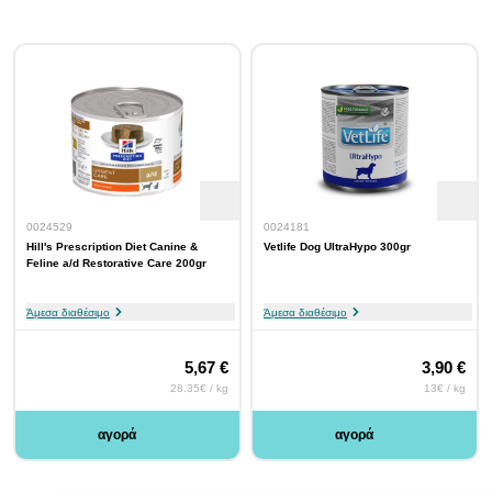
0024529
0024181
Hill's Prescription Diet Canine &
Vetlife Dog UltraHypo 300gr
Feline a/d Restorative Care 200gr
Άμεσα διαθέσιμο
Άμεσα διαθέσιμο
5,67 €
3,90 €
28.35€ / kg
13€ / kg
αγορά
αγορά