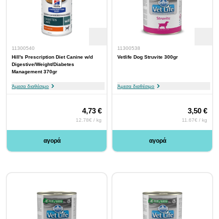
11300540
11300538
Hill's Prescription Diet Canine w/d
Vetlife Dog Struvite 300gr
Digestive/Weight/Diabetes
Management 370gr
Άμεσα διαθέσιμο
Άμεσα διαθέσιμο
4,73 €
3,50 €
12.78€ / kg
11.67€ / kg
αγορά
αγορά