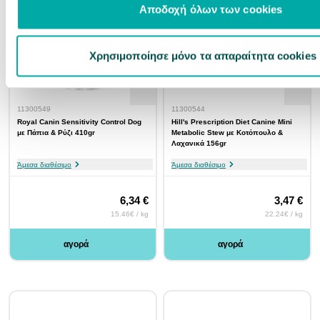
WEB ONLY
Αποδοχή όλων των cookies
Χρησιμοποίησε μόνο τα απαραίτητα cookies
11300549
11300544
Royal Canin Sensitivity Control Dog
Hill's Prescription Diet Canine Mini
με Πάπια & Ρύζι 410gr
Metabolic Stew με Κοτόπουλο &
Λαχανικά 156gr
Άμεσα διαθέσιμο
Άμεσα διαθέσιμο
6,34 €
3,47 €
15.46€ / kg
22.24€ / kg
αγορά
αγορά