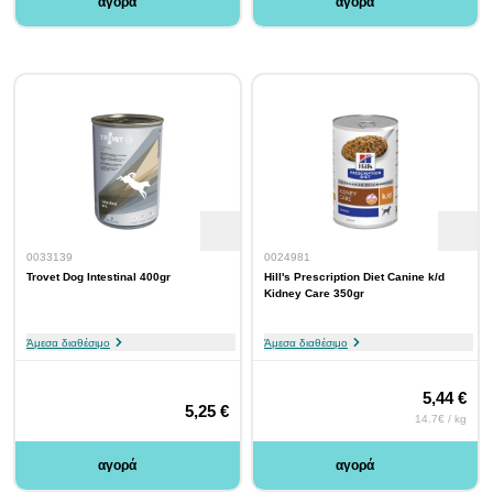
αγορά
αγορά
0033139
0024981
Trovet Dog Intestinal 400gr
Hill's Prescription Diet Canine k/d
Kidney Care 350gr
Άμεσα διαθέσιμο
Άμεσα διαθέσιμο
5,44 €
5,25 €
14.7€ / kg
αγορά
αγορά