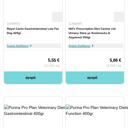
11300612
11300485
Royal Canin Gastrointestinal Low Fat
Hill's Prescription Diet Canine c/d
Dog 420gr
Urinary Stew με Κοτόπουλο &
Λαχανικά 354gr
Άμεσα διαθέσιμο
Άμεσα διαθέσιμο
5,55 €
5,86 €
13.21€ / kg
16.55€ / kg
αγορά
αγορά