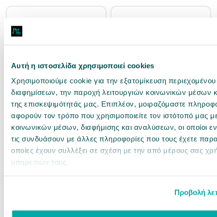
Αυτή η ιστοσελίδα χρησιμοποιεί cookies
Χρησιμοποιούμε cookie για την εξατομίκευση περιεχομένου
0023511
0023027
διαφημίσεων, την παροχή λειτουργιών κοινωνικών μέσων κ
Hill's Prescription Diet Canine
Naturest Skin Care Σολομός,
της επισκεψιμότητάς μας. Επιπλέον, μοιραζόμαστε πληροφ
Gastrointestinal Biome Stew Chicken
Κοτόπουλο & Βρώμη 400gr
& Vegetables 354gr
αφορούν τον τρόπο που χρησιμοποιείτε τον ιστότοπό μας μ
Άμεσα διαθέσιμο
Άμεσα διαθέσιμο
κοινωνικών μέσων, διαφήμισης και αναλύσεων, οι οποίοι 
τις συνδυάσουν με άλλες πληροφορίες που τους έχετε παρα
7,63 €
3,20 €
οποίες έχουν συλλέξει σε σχέση με την από μέρους σας χρ
21.55€ / kg
8€ / kg
υπηρεσιών τους.
αγορά
αγορά
Προβολή λε