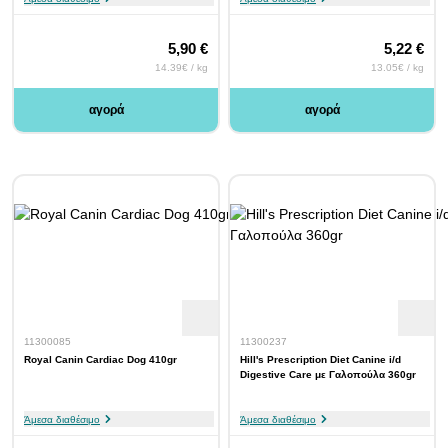
5,90 €
5,22 €
14.39€ / kg
13.05€ / kg
αγορά
αγορά
11300085
11300237
Royal Canin Cardiac Dog 410gr
Hill's Prescription Diet Canine i/d
Digestive Care με Γαλοπούλα 360gr
Άμεσα διαθέσιμο
Άμεσα διαθέσιμο