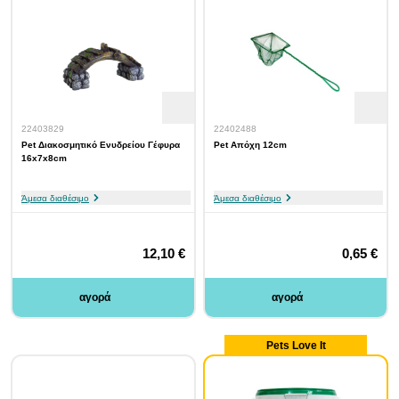
22403829
22402488
Pet Διακοσμητικό Ενυδρείου Γέφυρα
Pet Απόχη 12cm
16x7x8cm
Άμεσα διαθέσιμο
Άμεσα διαθέσιμο
12,10 €
0,65 €
αγορά
αγορά
Pets Love It