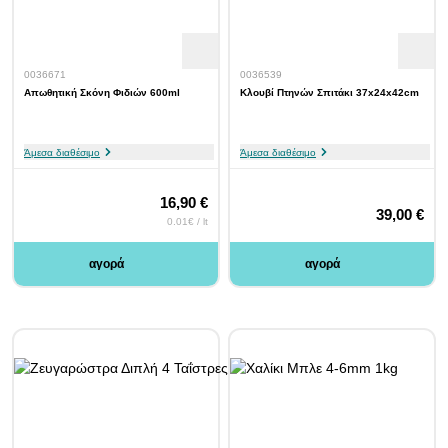
0036671
0036539
Απωθητική Σκόνη Φιδιών 600ml
Κλουβί Πτηνών Σπιτάκι 37x24x42cm
Άμεσα διαθέσιμο
Άμεσα διαθέσιμο
16,90 €
39,00 €
0.01€ / lt
αγορά
αγορά