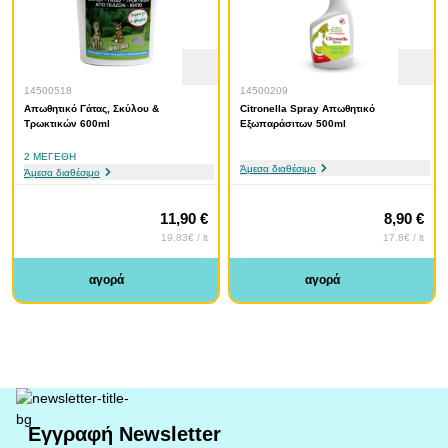
14500518
14500209
Απωθητικό Γάτας, Σκύλου &
Citronella Spray Απωθητικό
Τρωκτικών 600ml
Εξωπαράσιτων 500ml
2 ΜΕΓΈΘΗ
Άμεσα διαθέσιμο
Άμεσα διαθέσιμο
11,90 €
8,90 €
19.83€ / lt
17.8€ / lt
αγορά
αγορά
Εγγραφή Newsletter