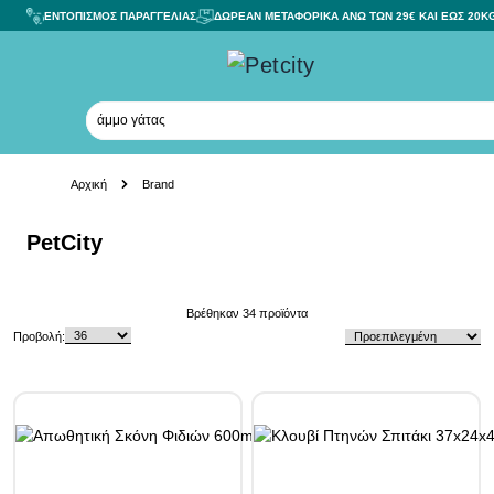
ΕΝΤΟΠΙΣΜΟΣ ΠΑΡΑΓΓΕΛΙΑΣ
ΔΩΡΕΑΝ ΜΕΤΑΦΟΡΙΚΑ ΑΝΩ ΤΩΝ 29€ ΚΑΙ ΕΩΣ 20K
άμμο γάτας
Skip to Content
Αρχική
Brand
PetCity
Skip to product list
Βρέθηκαν
34
προϊόντα
Προβολή: