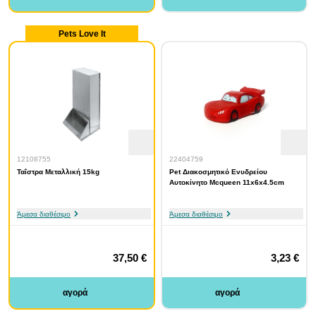
Pets Love It
12108755
22404759
Ταΐστρα Μεταλλική 15kg
Pet Διακοσμητικό Ενυδρείου
Αυτοκίνητο Mcqueen 11x6x4.5cm
Άμεσα διαθέσιμο
Άμεσα διαθέσιμο
37,50 €
3,23 €
αγορά
αγορά