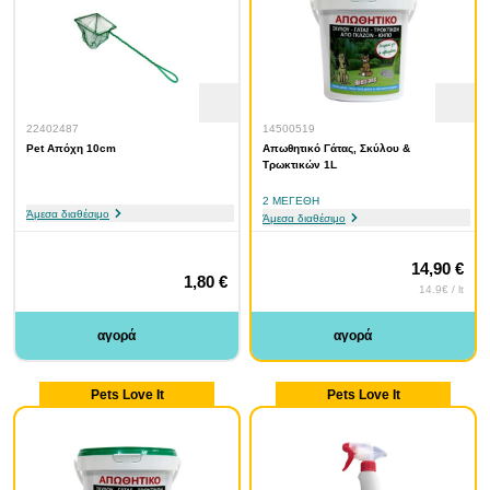
22402487
14500519
Pet Απόχη 10cm
Απωθητικό Γάτας, Σκύλου &
Τρωκτικών 1L
2 ΜΕΓΈΘΗ
Άμεσα διαθέσιμο
Άμεσα διαθέσιμο
14,90 €
1,80 €
14.9€ / lt
αγορά
αγορά
Pets Love It
Pets Love It