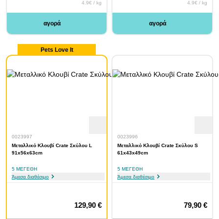
4.9€ / kg
4.9€ / kg
αγορά
αγορά
Pets Love It
0023997
0023996
Μεταλλικό Κλουβί Crate Σκύλου L
Μεταλλικό Κλουβί Crate Σκύλου S
91x56x63cm
61x43x49cm
5 ΜΕΓΈΘΗ
5 ΜΕΓΈΘΗ
Άμεσα διαθέσιμο
Άμεσα διαθέσιμο
129,90 €
79,90 €