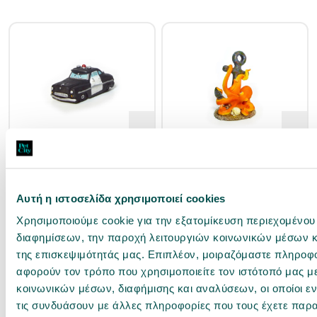
22404758
22404787
Pet Διακοσμητικό Ενυδρείου
Pet Διακοσμητικό Ενυδρείου Χταπόδι
Αυτοκίνητο Σερίφης 12x5.5x5.5cm
8.5x8x13.5cm
Άμεσα διαθέσιμο
Άμεσα διαθέσιμο
Αυτή η ιστοσελίδα χρησιμοποιεί cookies
Χρησιμοποιούμε cookie για την εξατομίκευση περιεχομένου
διαφημίσεων, την παροχή λειτουργιών κοινωνικών μέσων κ
3,53 €
12,10 €
της επισκεψιμότητάς μας. Επιπλέον, μοιραζόμαστε πληροφ
αφορούν τον τρόπο που χρησιμοποιείτε τον ιστότοπό μας μ
αγορά
αγορά
κοινωνικών μέσων, διαφήμισης και αναλύσεων, οι οποίοι 
τις συνδυάσουν με άλλες πληροφορίες που τους έχετε παρα