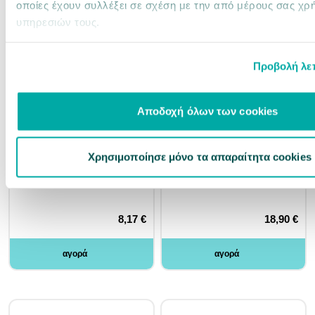
οποίες έχουν συλλέξει σε σχέση με την από μέρους σας χρ
υπηρεσιών τους.
Προβολή λε
Αποδοχή όλων των cookies
22404786
22404779
Pet Διακοσμητικό Ενυδρείου Χταπόδι
Pet Διακοσμητικό Ενυδρείου Γέφυρα
19.5x12.5x10.5cm
25x14x14cm
Χρησιμοποίησε μόνο τα απαραίτητα cookies
Άμεσα διαθέσιμο
Άμεσα διαθέσιμο
8,17 €
18,90 €
αγορά
αγορά