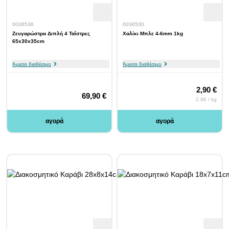
0036536
0036530
Ζευγαρώστρα Διπλή 4 Ταΐστρες
Χαλίκι Μπλε 4-6mm 1kg
65x30x35cm
Άμεσα διαθέσιμο
Άμεσα διαθέσιμο
2,90 €
69,90 €
2.9€ / kg
αγορά
αγορά