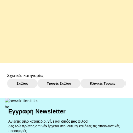
Vitakraft Beef Stick Σνακ με Γαλοπούλα 1τμχ
1,40 €
αγορά
Σχετικές κατηγορίες
Σκύλος
Τροφές Σκύλου
Κλινικές Τροφές
Εγγραφή Newsletter
Αν έχεις φίλο κατοικίδιο,
γίνε και δικός μας φίλος!
Δες εδώ πρώτος ο,τι νέο έρχεται στο PetCity και όλες τις αποκλειστικές
προσφορές.