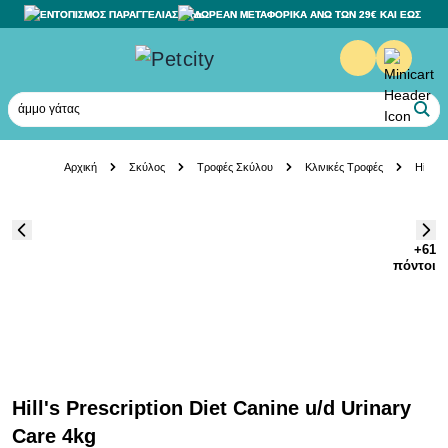
ΕΝΤΟΠΙΣΜΟΣ ΠΑΡΑΓΓΕΛΙΑΣ
ΔΩΡΕΑΝ ΜΕΤΑΦΟΡΙΚΑ ΑΝΩ ΤΩΝ 29€ ΚΑΙ ΕΩΣ 20K
άμμο γάτας
Skip to Content
Αρχική
Σκύλος
Τροφές Σκύλου
Κλινικές Τροφές
Hill's
+61
πόντοι
Hill's Prescription Diet Canine u/d Urinary
Care 4kg