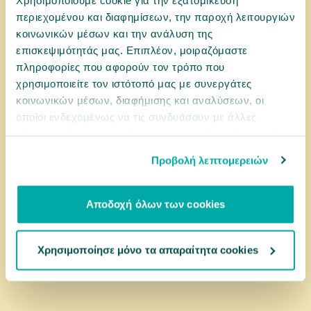
0031929
περιεχομένου και διαφημίσεων, την παροχή λειτουργιών
KONG Λιχουδιές Ziggies Enhanced Adult M-L 227gr
κοινωνικών μέσων και την ανάλυση της
επισκεψιμότητάς μας. Επιπλέον, μοιραζόμαστε
πληροφορίες που αφορούν τον τρόπο που
χρησιμοποιείτε τον ιστότοπό μας με συνεργάτες
12,20 €
κοινωνικών μέσων, διαφήμισης και αναλύσεων, οι
οποίοι ενδεχομένως να τις συνδυάσουν με άλλες
πληροφορίες που τους έχετε παραχωρήσει ή τις οποίες
αγορά
έχουν συλλέξει σε σχέση με την από μέρους σας χρήση
Προβολή λεπτομερειών
των υπηρεσιών τους.
Αποδοχή όλων των cookies
Χρησιμοποίησε μόνο τα απαραίτητα cookies