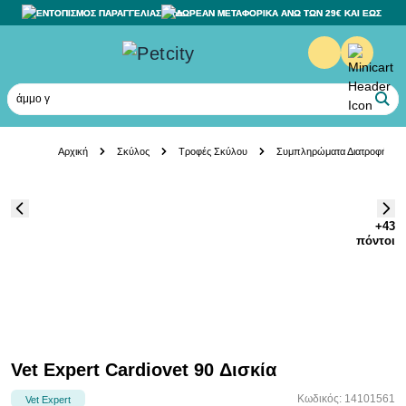
ΕΝΤΟΠΙΣΜΟΣ ΠΑΡΑΓΓΕΛΙΑΣ
ΔΩΡΕΑΝ ΜΕΤΑΦΟΡΙΚΑ ΑΝΩ ΤΩΝ 29€ ΚΑΙ ΕΩΣ 20K
άμμο γάτ
Skip to Content
Αρχική
Σκύλος
Τροφές Σκύλου
Συμπληρώματα Διατροφής
+43
πόντοι
Vet Expert Cardiovet 90 Δισκία
Κωδικός: 14101561
Vet Expert