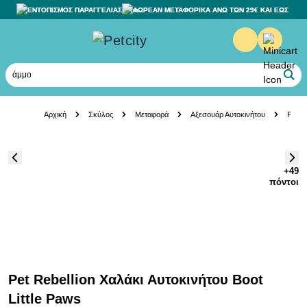
ΕΝΤΟΠΙΣΜΟΣ ΠΑΡΑΓΓΕΛΙΑΣ
ΔΩΡΕΑΝ ΜΕΤΑΦΟΡΙΚΑ ΑΝΩ ΤΩΝ 29€ ΚΑΙ ΕΩΣ 20K
άμμο γά
Skip to Content
Αρχική
Σκύλος
Μεταφορά
Αξεσουάρ Αυτοκινήτου
Pet R
+49
πόντοι
Pet Rebellion Χαλάκι Αυτοκινήτου Boot
Little Paws