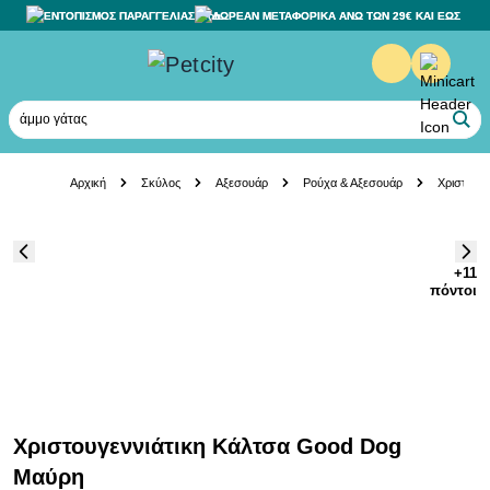
ΕΝΤΟΠΙΣΜΟΣ ΠΑΡΑΓΓΕΛΙΑΣ
ΔΩΡΕΑΝ ΜΕΤΑΦΟΡΙΚΑ ΑΝΩ ΤΩΝ 29€ ΚΑΙ ΕΩΣ 20K
άμμο γάτας
Skip to Content
Αρχική
Σκύλος
Αξεσουάρ
Ρούχα & Αξεσουάρ
Χριστουγ
+11
πόντοι
Χριστουγεννιάτικη Κάλτσα Good Dog
Μαύρη