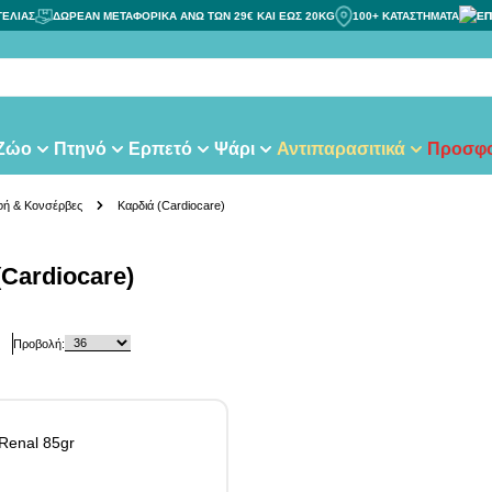
ΓΕΛΙΑΣ
ΔΩΡΕΑΝ ΜΕΤΑΦΟΡΙΚΑ ΑΝΩ ΤΩΝ 29€ ΚΑΙ ΕΩΣ 20KG
100+ ΚΑΤΑΣΤΗΜΑΤΑ
ΕΠ
 Ζώο
Πτηνό
Ερπετό
Ψάρι
Αντιπαρασιτικά
Προσφο
φή & Κονσέρβες
Καρδιά (Cardiocare)
Cardiocare)
Προβολή: