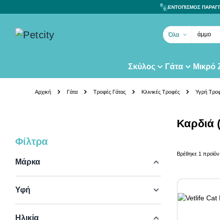
ΕΝΤΟΠΙΣΜΟΣ ΠΑΡΑΓ
άμμο γά
Όλα
Σκύλος
Γάτα
Μικρό
Skip to Content
Αρχική
Γάτα
Τροφές Γάτας
Κλινικές Τροφές
Υγρή Τρο
Καρδιά (
Φίλτρα
Skip to product list
Βρέθηκε
1
προϊόν
Μάρκα
Υφή
Ηλικία