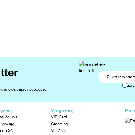
tter
Email
Συμ
 τις αποκλειστικές προσφορές.
Αγορές
Υπηρεσίες
Επικ
ασμός μου
VIP Card
ληρωμής
Grooming
οστολής
Vet Clinic