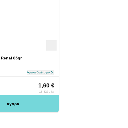
t Renal 85gr
Άμεσα διαθέσιμο
1,60 €
18.82€ / kg
αγορά