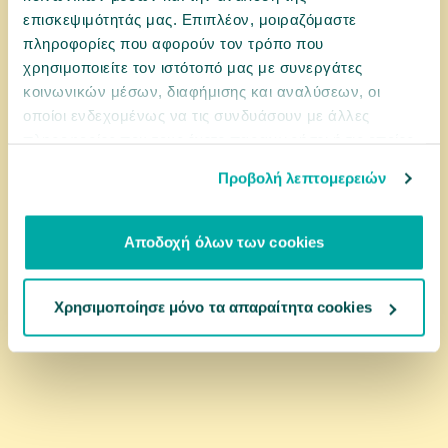
επισκεψιμότητάς μας. Επιπλέον, μοιραζόμαστε
10,00 €
πληροφορίες που αφορούν τον τρόπο που
χρησιμοποιείτε τον ιστότοπό μας με συνεργάτες
αγορά
κοινωνικών μέσων, διαφήμισης και αναλύσεων, οι
οποίοι ενδεχομένως να τις συνδυάσουν με άλλες
πληροφορίες που τους έχετε παραχωρήσει ή τις οποίες
έχουν συλλέξει σε σχέση με την από μέρους σας χρήση
Προβολή λεπτομερειών
των υπηρεσιών τους.
Αποδοχή όλων των cookies
Χρησιμοποίησε μόνο τα απαραίτητα cookies
0031649