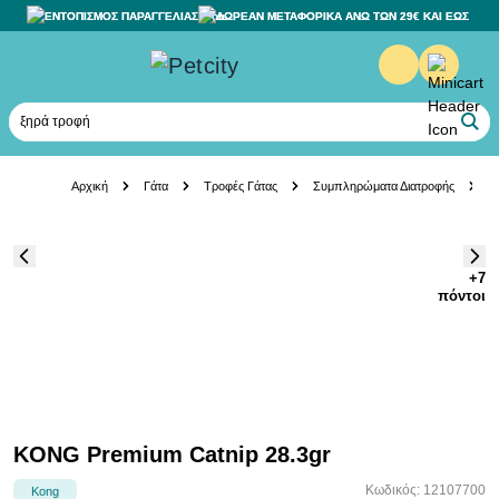
ΕΝΤΟΠΙΣΜΟΣ ΠΑΡΑΓΓΕΛΙΑΣ
ΔΩΡΕΑΝ ΜΕΤΑΦΟΡΙΚΑ ΑΝΩ ΤΩΝ 29€ ΚΑΙ ΕΩΣ 20K
άμμο
Skip to Content
Αρχική
Γάτα
Τροφές Γάτας
Συμπληρώματα Διατροφής
K
+7
πόντοι
KONG Premium Catnip 28.3gr
Κωδικός: 12107700
Kong