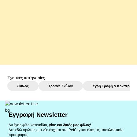
Pedigree Dentastix Large 6x270gr (42τμχ) -33%
19,99 €
αγορά
Σχετικές κατηγορίες
Σκύλος
Τροφές Σκύλου
Υγρή Τροφή & Κονσέρβες
Εγγραφή Newsletter
Αν έχεις φίλο κατοικίδιο,
γίνε και δικός μας φίλος!
Δες εδώ πρώτος ο,τι νέο έρχεται στο PetCity και όλες τις αποκλειστικές
προσφορές.