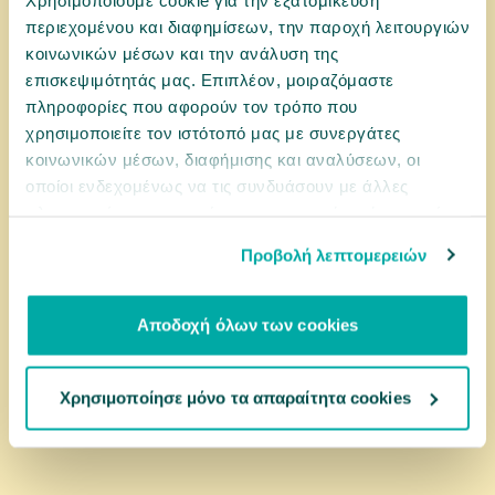
10100016
περιεχομένου και διαφημίσεων, την παροχή λειτουργιών
Pedigree Markies 500gr
κοινωνικών μέσων και την ανάλυση της
επισκεψιμότητάς μας. Επιπλέον, μοιραζόμαστε
πληροφορίες που αφορούν τον τρόπο που
χρησιμοποιείτε τον ιστότοπό μας με συνεργάτες
3,99 €
κοινωνικών μέσων, διαφήμισης και αναλύσεων, οι
οποίοι ενδεχομένως να τις συνδυάσουν με άλλες
πληροφορίες που τους έχετε παραχωρήσει ή τις οποίες
αγορά
έχουν συλλέξει σε σχέση με την από μέρους σας χρήση
Προβολή λεπτομερειών
των υπηρεσιών τους.
Αποδοχή όλων των cookies
Χρησιμοποίησε μόνο τα απαραίτητα cookies