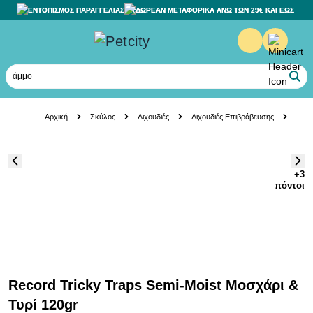
ΕΝΤΟΠΙΣΜΟΣ ΠΑΡΑΓΓΕΛΙΑΣ
ΔΩΡΕΑΝ ΜΕΤΑΦΟΡΙΚΑ ΑΝΩ ΤΩΝ 29€ ΚΑΙ ΕΩΣ 20K
άμμο γ
Skip to Content
Αρχική
Σκύλος
Λιχουδιές
Λιχουδιές Επιβράβευσης
Reco
+3
πόντοι
Record Tricky Traps Semi-Moist Μοσχάρι &
Τυρί 120gr