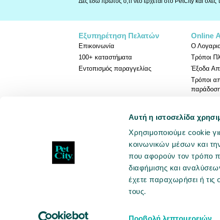
Δες εδώ πρώτος ο,τι νέο έρχεται στο PetCity και όλες
Εξυπηρέτηση Πελατών
Online 
Επικοινωνία
Ο Λογαρι
100+ καταστήματα
Τρόποι Π
Εντοπισμός παραγγελίας
Έξοδα Απ
Τρόποι α
παράδοσ
Πολιτική 
Αυτή η ιστοσελίδα χρησι
Χρησιμοποιούμε cookie γι
κοινωνικών μέσων και τη
που αφορούν τον τρόπο π
διαφήμισης και αναλύσεων
Copyright © PE
έχετε παραχωρήσει ή τις 
τους.
Προβολή λεπτομερειών