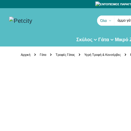
ΕΝΤΟΠΙΣΜΟΣ ΠΑΡΑΓ
άμμο γά
Όλα
Σκύλος
Γάτα
Μικρό
Skip to Content
Αρχική
Γάτα
Τροφές Γάτας
Υγρή Τροφή & Κονσέρβες