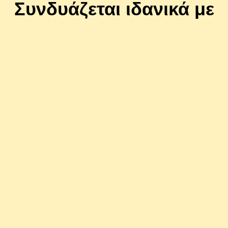
Συνδυάζεται ιδανικά με
11400520
u ExtraFood Φιλέτο
Gourmet Πατέ Βοδινό 195gr
λου & Τόνου σε Ζωμό 70gr