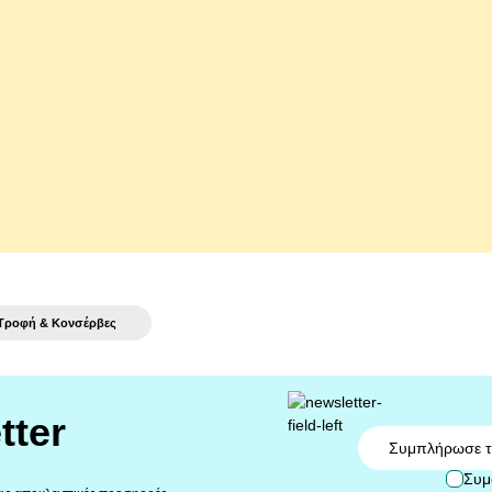
Gold Μους Συκώτι 85gr
Royal Canin Ultra Light Grav
0,89 €
αγορά
αγορά
Τροφή & Κονσέρβες
tter
Email
Συμ