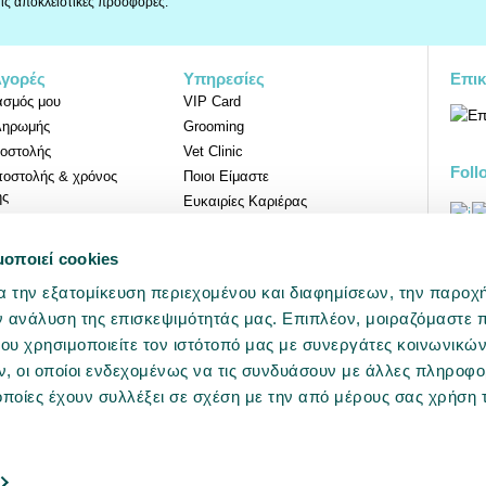
 τις αποκλειστικές προσφορές.
Αγορές
Υπηρεσίες
Επικ
ασμός μου
VIP Card
ληρωμής
Grooming
οστολής
Vet Clinic
Foll
ποστολής & χρόνος
Ποιοι Είμαστε
ης
Ευκαιρίες Καριέρας
Επιστροφών
μοποιεί cookies
Προ
α την εξατομίκευση περιεχομένου και διαφημίσεων, την παροχ
ν ανάλυση της επισκεψιμότητάς μας. Επιπλέον, μοιραζόμαστε 
ου χρησιμοποιείτε τον ιστότοπό μας με συνεργάτες κοινωνικώ
, οι οποίοι ενδεχομένως να τις συνδυάσουν με άλλες πληροφο
TCITY 2026. All rights reserved.
Developed by
wesolve
.
Όροι Xρήσης
Πο
οποίες έχουν συλλέξει σε σχέση με την από μέρους σας χρήση