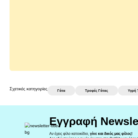
Royal Canin Ageing 11+ σε Σάλτσα
Gourmet 
85gr
2,03 €
αγορά
Σχετικές κατηγορίες
Γάτα
Τροφές Γάτας
Υγρή 
Εγγραφή Newsle
Αν έχεις φίλο κατοικίδιο,
γίνε και δικός μας φίλος!