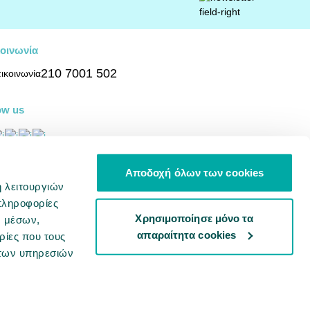
οινωνία
210 7001 502
ow us
σβασιμότητα
Αποδοχή όλων των cookies
ή λειτουργιών
Φορείς αξιοπιστίας
πληροφορίες
Χρησιμοποίησε μόνο τα
ν μέσων,
απαραίτητα cookies
ρίες που τους
λιτική Cookies
Πολιτική Απορρήτου
 των υπηρεσιών