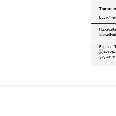
Τρόποι 
Βασική πα
Παραλαβή 
Express Π
*με βάση το