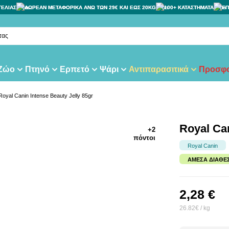
ΓΕΛΙΑΣ
ΔΩΡΕΑΝ ΜΕΤΑΦΟΡΙΚΑ ΑΝΩ ΤΩΝ 29€ ΚΑΙ ΕΩΣ 20KG
100+ ΚΑΤΑΣΤΗΜΑΤΑ
ΕΠ
τας
 Ζώο
Πτηνό
Ερπετό
Ψάρι
Αντιπαρασιτικά
Προσφο
Royal Canin Intense Beauty Jelly 85gr
Royal Can
+2
πόντοι
Royal Canin
ΆΜΕΣΑ ΔΙΑΘΈ
2,28 €
26.82€ / kg