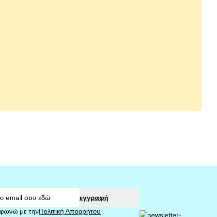
y 85gr
Whiskas Multipack Aromatic
Selection Μυρωδάτες Επιλογές σε
Σάλτσα 4x85gr
2,28 €
2,79 €
αγορά
εγγραφή
φωνώ με την
Πολιτική Απορρήτου