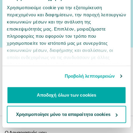
Αν έχεις φίλο κατοικίδιο,
γίνε και δικός μας φίλος!
Χρησιμοποιούμε cookie για την εξατομίκευση
Δες εδώ πρώτος ο,τι νέο έρχεται στο PetCity και όλες τις αποκλειστικές
προσφορές.
περιεχομένου και διαφημίσεων, την παροχή λειτουργιών
κοινωνικών μέσων και την ανάλυση της
Email
εγγραφή
επισκεψιμότητάς μας. Επιπλέον, μοιραζόμαστε
Συμφωνώ με την
Πολιτική Απορρήτου
πληροφορίες που αφορούν τον τρόπο που
χρησιμοποιείτε τον ιστότοπό μας με συνεργάτες
κοινωνικών μέσων, διαφήμισης και αναλύσεων, οι
οποίοι ενδεχομένως να τις συνδυάσουν με άλλες
210 7001 502
πληροφορίες που τους έχετε παραχωρήσει ή τις οποίες
έχουν συλλέξει σε σχέση με την από μέρους σας χρήση
Προβολή λεπτομερειών
των υπηρεσιών τους.
Εξυπηρέτηση Πελατών
Επικοινωνία
Αποδοχή όλων των cookies
100+ καταστήματα
Εντοπισμός παραγγελίας
Χρησιμοποίησε μόνο τα απαραίτητα cookies
Online Αγορές
Ο Λογαριασμός μου