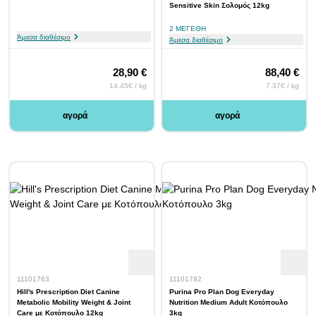
Sensitive Skin Σολομός 12kg
2 ΜΕΓΈΘΗ
Άμεσα διαθέσιμο
Άμεσα διαθέσιμο
28,90 €
88,40 €
14.45€ / kg
7.37€ / kg
αγορά
αγορά
11101763
11101782
Hill's Prescription Diet Canine
Purina Pro Plan Dog Everyday
Metabolic Mobility Weight & Joint
Nutrition Medium Adult Κοτόπουλο
Care με Κοτόπουλο 12kg
3kg