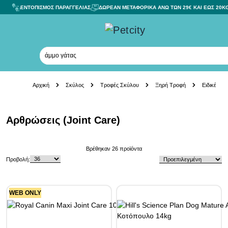
ΕΝΤΟΠΙΣΜΟΣ ΠΑΡΑΓΓΕΛΙΑΣ
ΔΩΡΕΑΝ ΜΕΤΑΦΟΡΙΚΑ ΑΝΩ ΤΩΝ 29€ ΚΑΙ ΕΩΣ 20K
άμμο γάτας
Skip to Content
Αρχική
Σκύλος
Τροφές Σκύλου
Ξηρή Τροφή
Ειδικές Αν
Αρθρώσεις (Joint Care)
Skip to product list
Βρέθηκαν
26
προϊόντα
Προβολή:
WEB ONLY