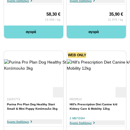
Άμεσα διαθέσιμο
Άμεσα διαθέσιμο
58,30 €
35,90 €
14.58€ / kg
11.97€ / kg
αγορά
αγορά
WEB ONLY
11101771
0023512
Purina Pro Plan Dog Healthy Start
Hill's Prescription Diet Canine k/d
Small & Mini Puppy Κοτόπουλο 3kg
Kidney Care & Mobility 12kg
2 ΜΕΓΈΘΗ
Άμεσα διαθέσιμο
Άμεσα διαθέσιμο