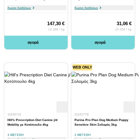
Άμεσα διαθέσιμο
Άμεσα διαθέσιμο
147,30 €
31,06 €
12.28€ / kg
10.35€ / kg
αγορά
αγορά
WEB ONLY
11102711
11101778
Hill's Prescription Diet Canine j/d
Purina Pro Plan Dog Medium Puppy
Mobility με Κοτόπουλο 4kg
Sensitive Skin Σολομός 3kg
3 ΜΕΓΈΘΗ
2 ΜΕΓΈΘΗ