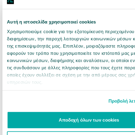
αγορά
αγορά
Αυτή η ιστοσελίδα χρησιμοποιεί cookies
Χρησιμοποιούμε cookie για την εξατομίκευση περιεχομένου
διαφημίσεων, την παροχή λειτουργιών κοινωνικών μέσων κ
της επισκεψιμότητάς μας. Επιπλέον, μοιραζόμαστε πληροφ
αφορούν τον τρόπο που χρησιμοποιείτε τον ιστότοπό μας μ
κοινωνικών μέσων, διαφήμισης και αναλύσεων, οι οποίοι 
τις συνδυάσουν με άλλες πληροφορίες που τους έχετε παρα
οποίες έχουν συλλέξει σε σχέση με την από μέρους σας χρ
11102771
11102255
υπηρεσιών τους.
Orijen Senior 2kg
Hill's Science Plan Dog Adult Large
Breed με Κοτόπουλο 14kg
2 ΜΕΓΈΘΗ
Προβολή λε
Άμεσα διαθέσιμο
Άμεσα διαθέσιμο
36,00 €
98,12 €
Αποδοχή όλων των cookies
18€ / kg
7.01€ / kg