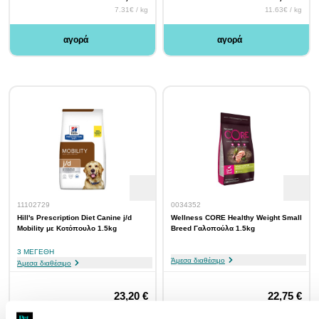
7.31€ / kg
11.63€ / kg
αγορά
αγορά
11102729
0034352
Hill's Prescription Diet Canine j/d
Wellness CORE Healthy Weight Small
Mobility με Κοτόπουλο 1.5kg
Breed Γαλοπούλα 1.5kg
3 ΜΕΓΈΘΗ
Άμεσα διαθέσιμο
Άμεσα διαθέσιμο
23,20 €
22,75 €
15.47€ / kg
15.17€ / kg