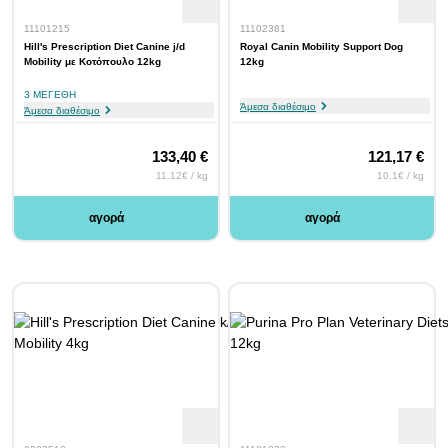
11101215
11102381
Hill's Prescription Diet Canine j/d
Royal Canin Mobility Support Dog
Mobility με Κοτόπουλο 12kg
12kg
3 ΜΕΓΈΘΗ
Άμεσα διαθέσιμο
Άμεσα διαθέσιμο
133,40 €
121,17 €
11.12€ / kg
10.1€ / kg
αγορά
αγορά