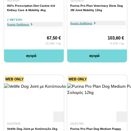
0023510
11101823
Hill's Prescription Diet Canine k/d
Purina Pro Plan Veterinary Diets Dog
Kidney Care & Mobility 4kg
JM Joint Mobility 12kg
2 ΜΕΓΈΘΗ
Άμεσα διαθέσιμο
Άμεσα διαθέσιμο
67,50 €
103,60 €
16.88€ / kg
8.63€ / kg
αγορά
αγορά
WEB ONLY
WEB ONLY
11102545
11101793
Vetlife Dog Joint με Κοτόπουλο 2kg
Purina Pro Plan Dog Medium Puppy