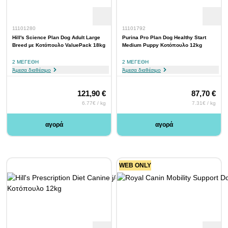
11101280
11101792
Hill's Science Plan Dog Adult Large
Purina Pro Plan Dog Healthy Start
Breed με Κοτόπουλο ValuePack 18kg
Medium Puppy Κοτόπουλο 12kg
2 ΜΕΓΈΘΗ
2 ΜΕΓΈΘΗ
Άμεσα διαθέσιμο
Άμεσα διαθέσιμο
121,90 €
87,70 €
6.77€ / kg
7.31€ / kg
αγορά
αγορά
WEB ONLY