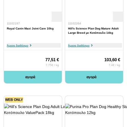
11102197
11102264
Royal Canin Maxi Joint Care 10kg
Hill's Science Plan Dog Mature Adult
Large Breed με Κοτόπουλο 14kg
Άμεσα διαθέσιμο
Άμεσα διαθέσιμο
77,51 €
103,60 €
7.75€ / kg
7.4€ / kg
αγορά
αγορά
WEB ONLY