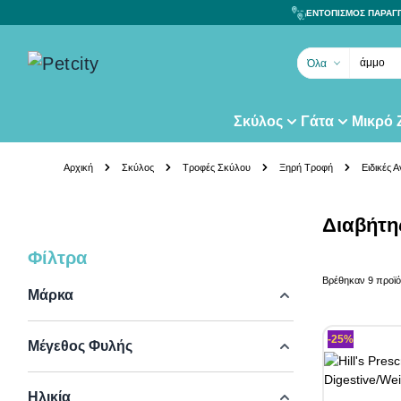
ΕΝΤΟΠΙΣΜΟΣ ΠΑΡΑΓ
άμμο γά
Όλα
Σκύλος
Γάτα
Μικρό
Skip to Content
Αρχική
Σκύλος
Τροφές Σκύλου
Ξηρή Τροφή
Ειδικές 
Διαβήτης
Φίλτρα
Skip to product list
Βρέθηκαν
9
προϊό
Μάρκα
-25%
Μέγεθος Φυλής
Ηλικία