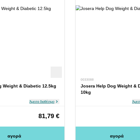
0033088
g Weight & Diabetic 12.5kg
Josera Help Dog Weight & D
10kg
Άμεσα διαθέσιμο
Άμεσ
81,79 €
αγορά
αγορά