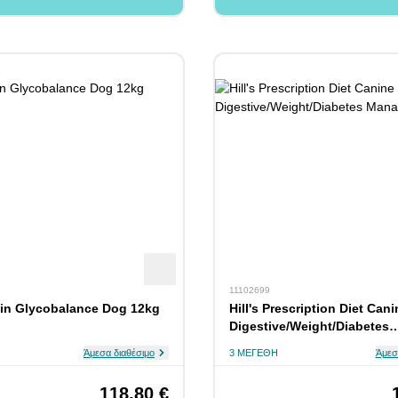
11102699
in Glycobalance Dog 12kg
Hill's Prescription Diet Can
Digestive/Weight/Diabetes
Management 10kg
Άμεσα διαθέσιμο
3 ΜΕΓΈΘΗ
Άμεσ
118,80 €