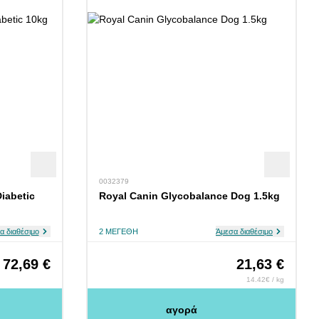
0032379
iabetic
Royal Canin Glycobalance Dog 1.5kg
α διαθέσιμο
2 ΜΕΓΈΘΗ
Άμεσα διαθέσιμο
72,69 €
21,63 €
14.42€ / kg
αγορά