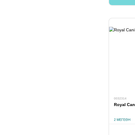
0032314
Royal Can
2 ΜΕΓΈΘΗ