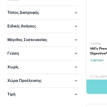
Τύπος Διατροφής
Ειδικές Ανάγκες
Μέγεθος Συσκευασίας
11100982
Hill's Pre
Γεύση
Digestive
Manageme
3 ΜΕΓΈΘΗ
Χωρίς
Χ.Τ.30 ΗΜΕ
Χώρα Προέλευσης
Τιμή