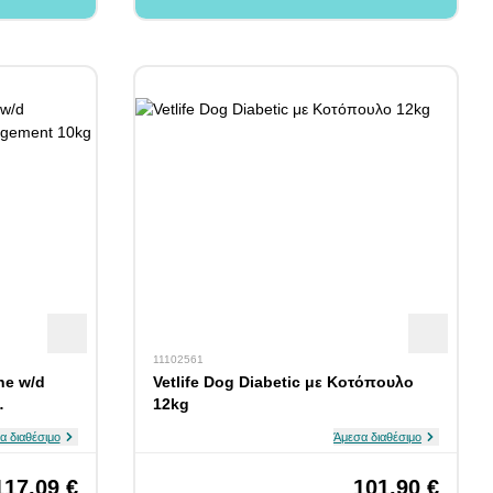
11102561
ine w/d
Vetlife Dog Diabetic με Κοτόπουλο
12kg
α διαθέσιμο
Άμεσα διαθέσιμο
117,09 €
101,90 €