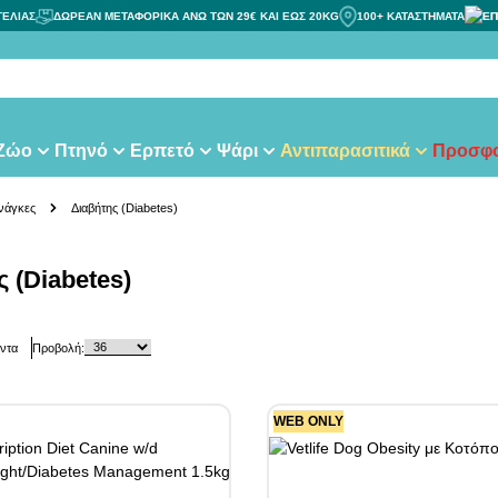
ΓΕΛΙΑΣ
ΔΩΡΕΑΝ ΜΕΤΑΦΟΡΙΚΑ ΑΝΩ ΤΩΝ 29€ ΚΑΙ ΕΩΣ 20KG
100+ ΚΑΤΑΣΤΗΜΑΤΑ
ΕΠ
τα
 Ζώο
Πτηνό
Ερπετό
Ψάρι
Αντιπαρασιτικά
Προσφο
Ανάγκες
Διαβήτης (Diabetes)
 (Diabetes)
ντα
Προβολή:
WEB ONLY