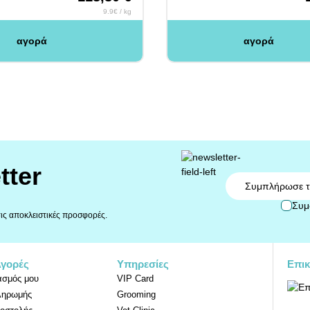
9.9€ / kg
αγορά
αγορά
tter
Email
Συμ
 τις αποκλειστικές προσφορές.
Αγορές
Υπηρεσίες
Επικ
ασμός μου
VIP Card
ληρωμής
Grooming