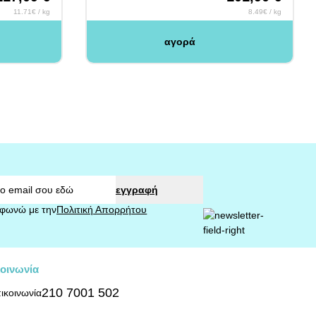
11.71€ / kg
8.49€ / kg
αγορά
εγγραφή
φωνώ με την
Πολιτική Απορρήτου
οινωνία
210 7001 502