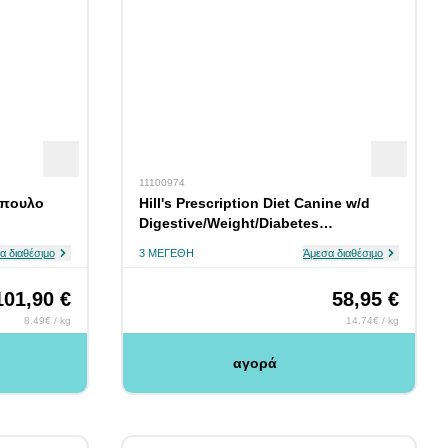
11100974
τόπουλο
Hill's Prescription Diet Canine w/d
Digestive/Weight/Diabetes
Management 4kg
α διαθέσιμο
3 ΜΕΓΈΘΗ
Άμεσα διαθέσιμο
101,90 €
58,95 €
8.49€ / kg
14.74€ / kg
αγορά