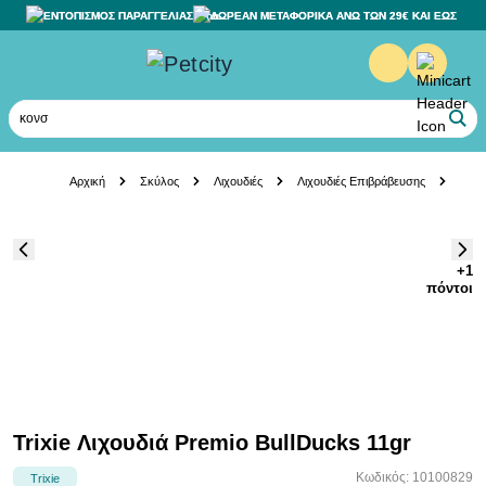
ΕΝΤΟΠΙΣΜΟΣ ΠΑΡΑΓΓΕΛΙΑΣ
ΔΩΡΕΑΝ ΜΕΤΑΦΟΡΙΚΑ ΑΝΩ ΤΩΝ 29€ ΚΑΙ ΕΩΣ 20K
κονσέρβ
Skip to Content
Αρχική
Σκύλος
Λιχουδιές
Λιχουδιές Επιβράβευσης
Trix
+1
πόντοι
Trixie Λιχουδιά Premio BullDucks 11gr
Κωδικός: 10100829
Trixie