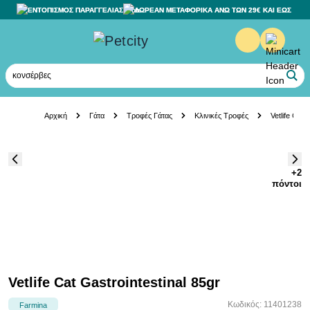
ΕΝΤΟΠΙΣΜΟΣ ΠΑΡΑΓΓΕΛΙΑΣ
ΔΩΡΕΑΝ ΜΕΤΑΦΟΡΙΚΑ ΑΝΩ ΤΩΝ 29€ ΚΑΙ ΕΩΣ 20K
κονσέρβες
Skip to Content
Αρχική
Γάτα
Τροφές Γάτας
Κλινικές Τροφές
Vetlife Cat 
+2
πόντοι
Vetlife Cat Gastrointestinal 85gr
Κωδικός: 11401238
Farmina