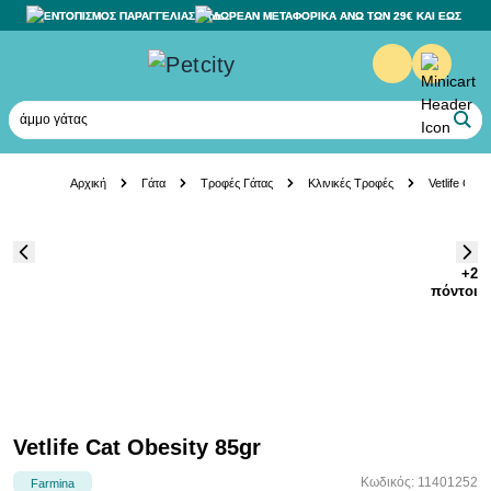
ΕΝΤΟΠΙΣΜΟΣ ΠΑΡΑΓΓΕΛΙΑΣ
ΔΩΡΕΑΝ ΜΕΤΑΦΟΡΙΚΑ ΑΝΩ ΤΩΝ 29€ ΚΑΙ ΕΩΣ 20K
άμμο γάτας
Skip to Content
Αρχική
Γάτα
Τροφές Γάτας
Κλινικές Τροφές
Vetlife Cat 
+2
πόντοι
Vetlife Cat Obesity 85gr
Κωδικός: 11401252
Farmina