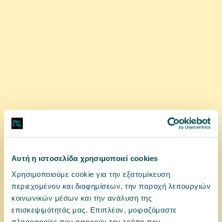
Αυτή η ιστοσελίδα χρησιμοποιεί cookies
Χρησιμοποιούμε cookie για την εξατομίκευση
0031692
περιεχομένου και διαφημίσεων, την παροχή λειτουργιών
Royal Canin Ageing 11+ σε Σάλτσα 85gr
κοινωνικών μέσων και την ανάλυση της
επισκεψιμότητάς μας. Επιπλέον, μοιραζόμαστε
πληροφορίες που αφορούν τον τρόπο που