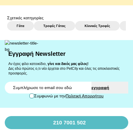
Σχετικές κατηγορίες
Γάτα
Τροφές Γάτας
Κλινικές Τροφές
Υγ
Εγγραφή Newsletter
Αν έχεις φίλο κατοικίδιο,
γίνε και δικός μας φίλος!
Δες εδώ πρώτος ο,τι νέο έρχεται στο PetCity και όλες τις αποκλειστικές
προσφορές.
Email
εγγραφή
Συμφωνώ με την
Πολιτική Απορρήτου
210 7001 502