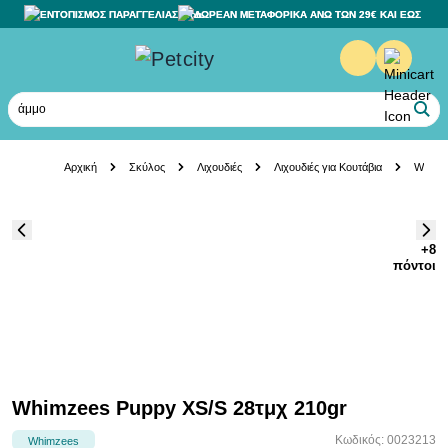
ΕΝΤΟΠΙΣΜΟΣ ΠΑΡΑΓΓΕΛΙΑΣ
ΔΩΡΕΑΝ ΜΕΤΑΦΟΡΙΚΑ ΑΝΩ ΤΩΝ 29€ ΚΑΙ ΕΩΣ 20K
άμμο γά
Skip to Content
Αρχική
Σκύλος
Λιχουδιές
Λιχουδιές για Κουτάβια
Whimze
+8
πόντοι
Whimzees Puppy XS/S 28τμχ 210gr
Κωδικός: 0023213
Whimzees