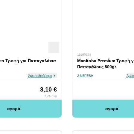
11600578
es Τροφή για Παπαγαλάκια
Manitoba Premium Τροφή γ
Παπαγάλους 800gr
Άμεσα διαθέσιμο
2 ΜΕΓΈΘΗ
Άμεσ
3,10 €
6.2€ / kg
αγορά
αγορά