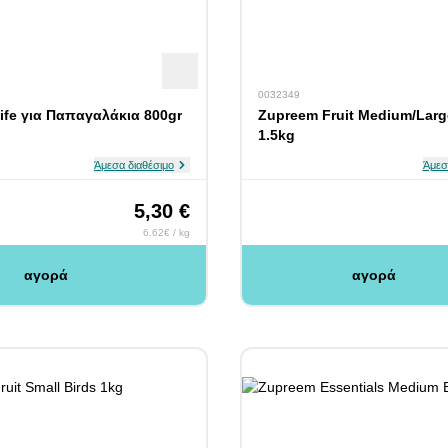
0032349
Life για Παπαγαλάκια 800gr
Zupreem Fruit Medium/Larg
1.5kg
Άμεσα διαθέσιμο
Άμεσ
5,30 €
6.62€ / kg
αγορά
αγορά