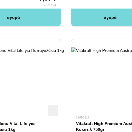
7.9€ / kg
αγορά
αγορά
11600111
Menu Vital Life για
Vitakraft High Premium Aust
κια 1kg
Κοκατίλ 750gr