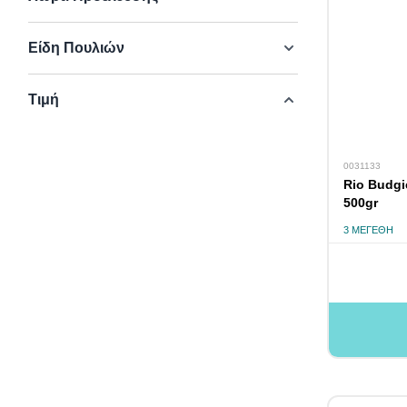
Είδη Πουλιών
Τιμή
0031133
Rio Budgi
500gr
3 ΜΕΓΈΘΗ