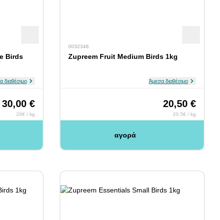
0032348
e Birds
Zupreem Fruit Medium Birds 1kg
α διαθέσιμο
Άμεσα διαθέσιμο
30,00 €
20,50 €
20€ / kg
20.5€ / kg
αγορά