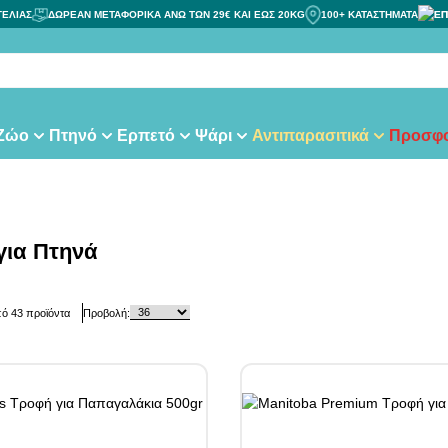
ΓΕΛΙΑΣ
ΔΩΡΕΑΝ ΜΕΤΑΦΟΡΙΚΑ ΑΝΩ ΤΩΝ 29€ ΚΑΙ ΕΩΣ 20KG
100+ ΚΑΤΑΣΤΗΜΑΤΑ
ΕΠ
τας
 Ζώο
Πτηνό
Ερπετό
Ψάρι
Αντιπαρασιτικά
Προσφο
για Πτηνά
πό
43
προϊόντα
Προβολή: