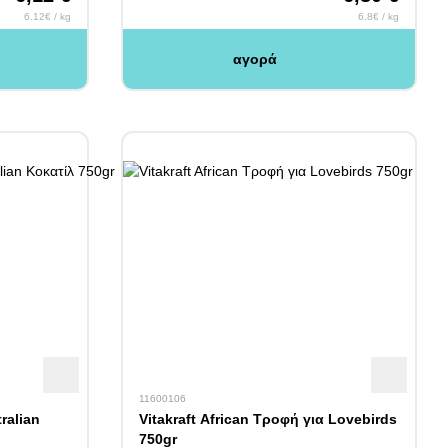
6.12€ / kg
6.8€ / kg
αγορά
11600106
ralian
Vitakraft African Τροφή για Lovebirds
750gr