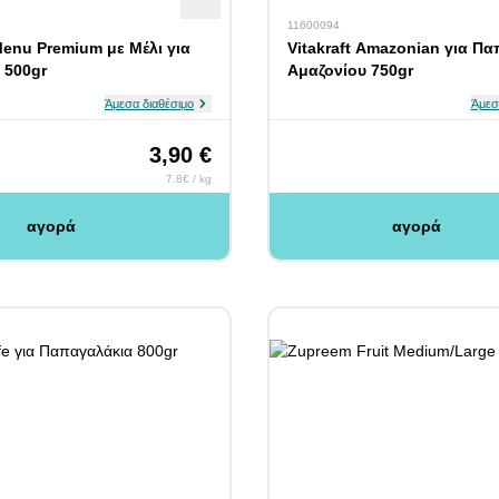
11600094
 Menu Premium με Μέλι για
Vitakraft Amazonian για Π
 500gr
Αμαζονίου 750gr
Άμεσα διαθέσιμο
Άμεσ
3,90 €
7.8€ / kg
αγορά
αγορά