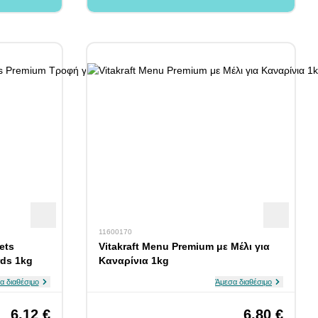
11600170
ets
Vitakraft Menu Premium με Μέλι για
rds 1kg
Καναρίνια 1kg
α διαθέσιμο
Άμεσα διαθέσιμο
6,12 €
6,80 €