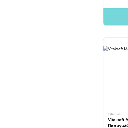
11600138
Vitakraft 
Παπαγαλά