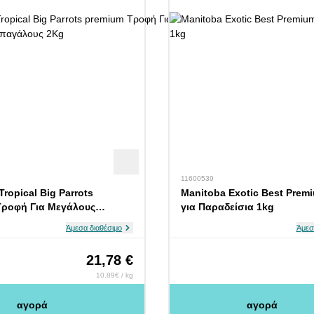
11600539
ropical Big Parrots
Manitoba Exotic Best Pre
Τροφή Για Μεγάλους
για Παραδείσια 1kg
υς 2Kg
Άμεσα διαθέσιμο
Άμεσ
21,78 €
10.89€ / kg
αγορά
αγορά