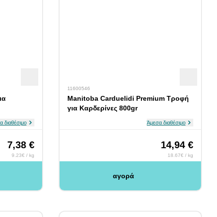
11600546
ια
Manitoba Carduelidi Premium Τροφή
για Καρδερίνες 800gr
α διαθέσιμο
Άμεσα διαθέσιμο
7,38 €
14,94 €
9.23€ / kg
18.67€ / kg
αγορά