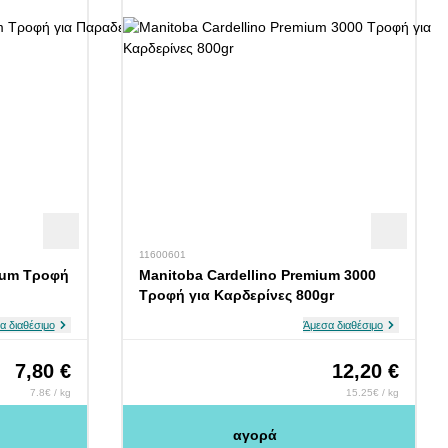
11600601
mium Τροφή
Manitoba Cardellino Premium 3000
Τροφή για Καρδερίνες 800gr
α διαθέσιμο
Άμεσα διαθέσιμο
7,80 €
12,20 €
7.8€ / kg
15.25€ / kg
αγορά