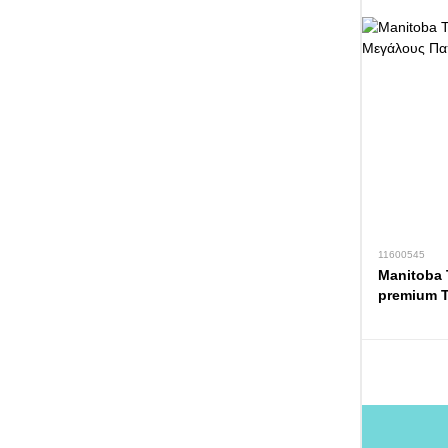
11600545
Manitoba T
premium 
Παπαγάλο