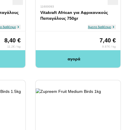
11600093
απαγάλους
Vitakraft African για Αφρικανικούς
Παπαγάλους 750gr
α διαθέσιμο
Άμεσα διαθέσιμο
8,40 €
7,40 €
11.2€ / kg
9.87€ / kg
αγορά