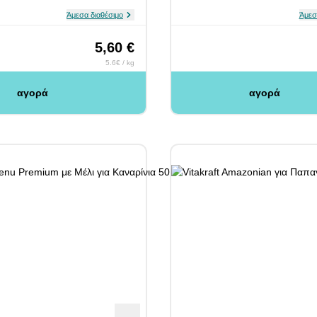
Άμεσα διαθέσιμο
Άμεσ
5,60 €
5.6€ / kg
αγορά
αγορά