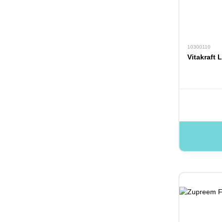
10300110
Vitakraft 