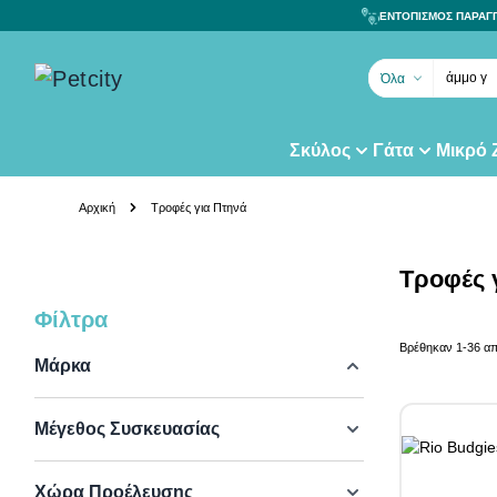
ΕΝΤΟΠΙΣΜΟΣ ΠΑΡΑΓ
άμμο γά
Όλα
Σκύλος
Γάτα
Μικρό
Skip to Content
Αρχική
Τροφές για Πτηνά
Τροφές 
Φίλτρα
Skip to product list
Βρέθηκαν
1
-
36
α
Μάρκα
Μέγεθος Συσκευασίας
Χώρα Προέλευσης