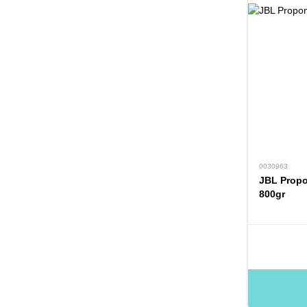
0030963
JBL Propo
800gr