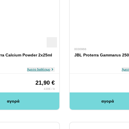
0030966
rra Calcium Powder 2x25ml
JBL Proterra Gammarus 25
Άμεσα διαθέσιμο
Άμεσ
21,90 €
438€ / lt
αγορά
αγορά