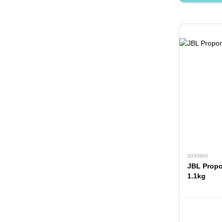
0030960
JBL Propo
1.1kg