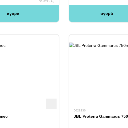
30.82€ / kg
αγορά
αγορά
0023230
omec
JBL Proterra Gammarus 75