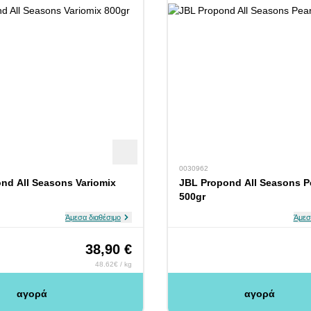
0030962
nd All Seasons Variomix
JBL Propond All Seasons P
500gr
Άμεσα διαθέσιμο
Άμεσ
38,90 €
48.62€ / kg
αγορά
αγορά