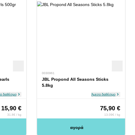
0030961
earls
JBL Propond All Seasons Sticks
5.8kg
α διαθέσιμο
Άμεσα διαθέσιμο
15,90 €
75,90 €
31.8€ / kg
13.09€ / kg
αγορά