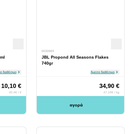
0030965
0ml
JBL Propond All Seasons Flakes
740gr
α διαθέσιμο
Άμεσα διαθέσιμο
10,10 €
34,90 €
40.4€ / lt
47.16€ / kg
αγορά