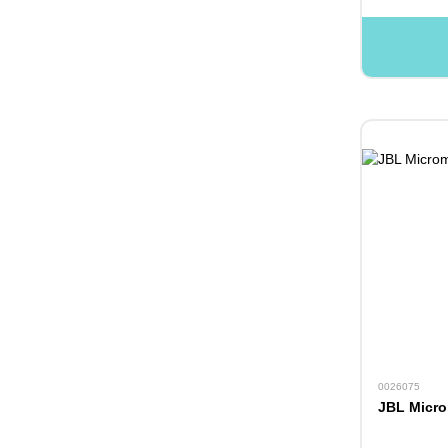
0026075
JBL Micr