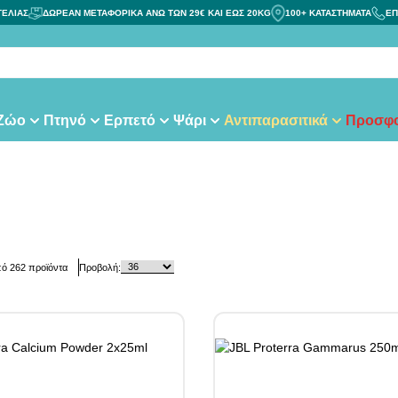
ΓΕΛΙΑΣ
ΔΩΡΕΑΝ ΜΕΤΑΦΟΡΙΚΑ ΑΝΩ ΤΩΝ 29€ ΚΑΙ ΕΩΣ 20KG
100+ ΚΑΤΑΣΤΗΜΑΤΑ
ΕΠ
τας
 Ζώο
Πτηνό
Ερπετό
Ψάρι
Αντιπαρασιτικά
Προσφο
πό
262
προϊόντα
Προβολή: