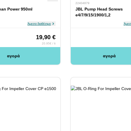
22404879
ean Power 950ml
JBL Pump Head Screws
e4/7/9/15/1900/1,2
Άμεσα διαθέσιμο
Άμεσ
19,90 €
20.95€ / lt
αγορά
αγορά