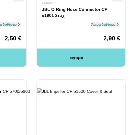
22404133
JBL O-Ring Hose Connector CP
e1901 2τμχ
α διαθέσιμο
Άμεσα διαθέσιμο
2,50 €
2,90 €
αγορά