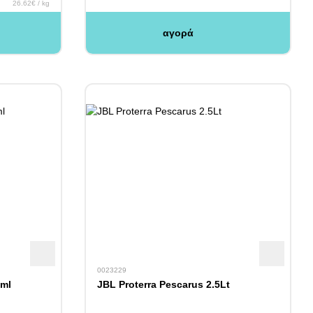
26.62€ / kg
αγορά
0023229
0ml
JBL Proterra Pescarus 2.5Lt