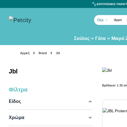
ΕΝΤΟΠΙΣΜΟΣ ΠΑΡΑΓ
άμμο γά
Όλα
Σκύλος
Γάτα
Μικρό
Skip to Content
Αρχική
Brand
Jbl
Jbl
Βρέθηκαν
1
-
36
α
Φίλτρα
Skip to product list
Είδος
Χρώμα