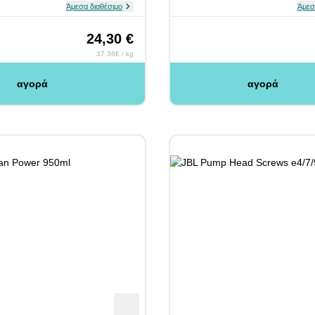
Άμεσα διαθέσιμο
Άμεσ
24,30 €
37.38€ / kg
αγορά
αγορά