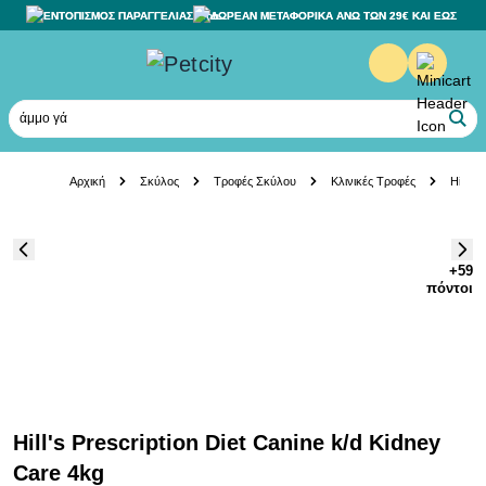
ΕΝΤΟΠΙΣΜΟΣ ΠΑΡΑΓΓΕΛΙΑΣ
ΔΩΡΕΑΝ ΜΕΤΑΦΟΡΙΚΑ ΑΝΩ ΤΩΝ 29€ ΚΑΙ ΕΩΣ 20K
άμμο γάτας
Skip to Content
Αρχική
Σκύλος
Τροφές Σκύλου
Κλινικές Τροφές
Hill's
+59
πόντοι
Hill's Prescription Diet Canine k/d Kidney
Care 4kg