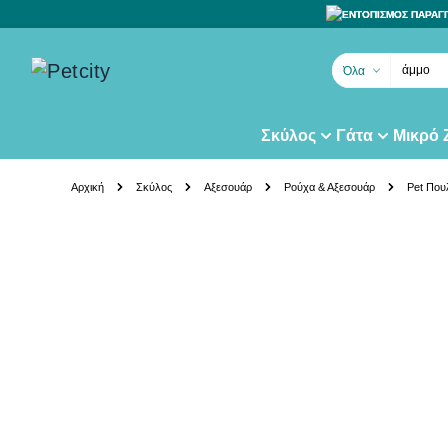
ΕΝΤΟΠΙΣΜΟΣ ΠΑΡΑΓ
άμμο γά
Όλα
Σκύλος
Γάτα
Μικρό
Skip to Content
Αρχική
Σκύλος
Αξεσουάρ
Ρούχα & Αξεσουάρ
Pet Που