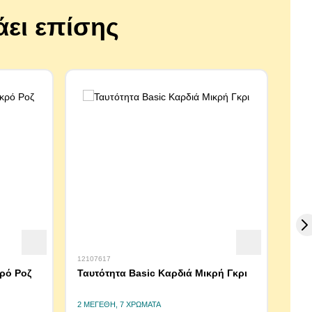
άει επίσης
12107617
12107
ρό Ροζ
Ταυτότητα Basic Καρδιά Μικρή Γκρι
Ταυτ
Μαύ
2 ΜΕΓΈΘΗ, 7 ΧΡΏΜΑΤΑ
3 ΜΕΓ