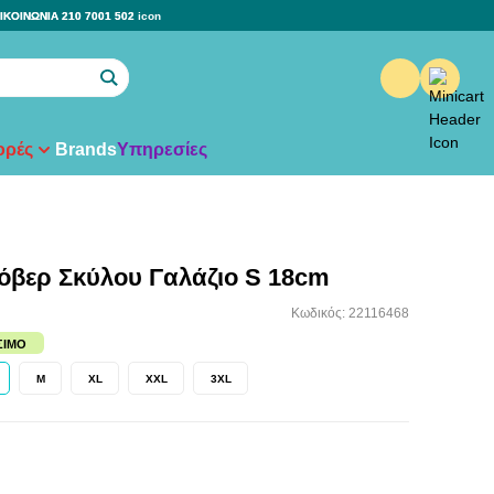
ΙΚΟΙΝΩΝΙΑ 210 7001 502
ρές
Brands
Υπηρεσίες
όβερ Σκύλου Γαλάζιο S 18cm
Κωδικός: 22116468
ΣΙΜΟ
M
XL
XXL
3XL