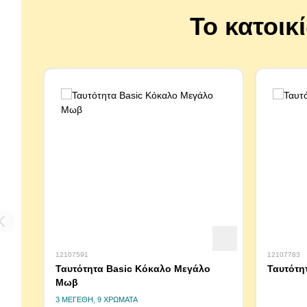
Το κατοικ
12107591
12107783
Ταυτότητα Basic Κόκαλο Μεγάλο
Ταυτότη
Μωβ
3 ΜΕΓΈΘΗ, 9 ΧΡΏΜΑΤΑ