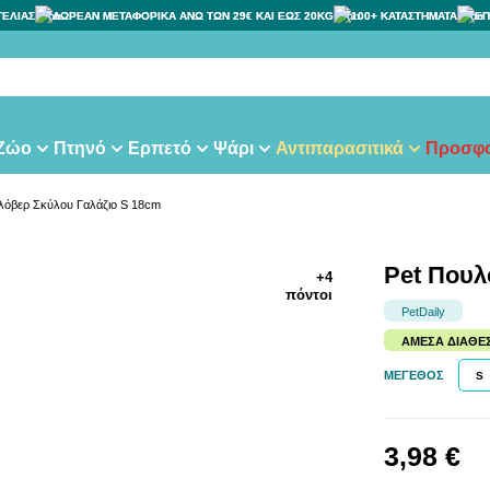
ΓΕΛΙΑΣ
ΔΩΡΕΑΝ ΜΕΤΑΦΟΡΙΚΑ ΑΝΩ ΤΩΝ 29€ ΚΑΙ ΕΩΣ 20KG
100+ ΚΑΤΑΣΤΗΜΑΤΑ
ΕΠ
τα
 Ζώο
Πτηνό
Ερπετό
Ψάρι
Αντιπαρασιτικά
Προσφο
λόβερ Σκύλου Γαλάζιο S 18cm
Pet Πουλ
+4
πόντοι
PetDaily
ΆΜΕΣΑ ΔΙΑΘΈ
ΜΈΓΕΘΟΣ
S
3,98 €