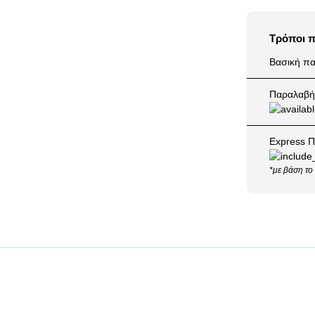
Τρόποι 
Βασική πα
Παραλαβή 
Express Π
*με βάση το