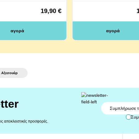
19,90 €
αγορά
αγορά
& Αξεσουάρ
tter
Email
Συμ
 τις αποκλειστικές προσφορές.