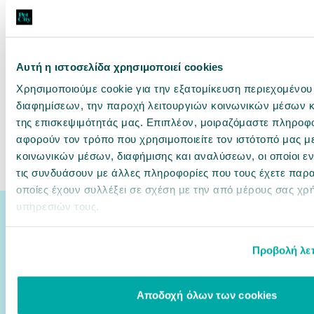
195gr
Gastrointestinal Κοτόπουλο σε
Σάλτσα 85gr
Άμεσα διαθέσιμο
Άμεσα διαθέσιμο
Αυτή η ιστοσελίδα χρησιμοποιεί cookies
4,26 €
1,81 €
21.85€ / kg
21.29€ / kg
Χρησιμοποιούμε cookie για την εξατομίκευση περιεχομένου
διαφημίσεων, την παροχή λειτουργιών κοινωνικών μέσων κ
αγορά
αγορά
της επισκεψιμότητάς μας. Επιπλέον, μοιραζόμαστε πληροφ
αφορούν τον τρόπο που χρησιμοποιείτε τον ιστότοπό μας μ
κοινωνικών μέσων, διαφήμισης και αναλύσεων, οι οποίοι 
τις συνδυάσουν με άλλες πληροφορίες που τους έχετε παρα
οποίες έχουν συλλέξει σε σχέση με την από μέρους σας χρ
υπηρεσιών τους.
Εγγραφή Newsletter
Αν έχεις φίλο κατοικίδιο,
γίνε και δικός μας φίλος!
Προβολή λε
Δες εδώ πρώτος ο,τι νέο έρχεται στο PetCity και όλες τις αποκλειστικές
προσφορές.
Αποδοχή όλων των cookies
Email
εγγραφή