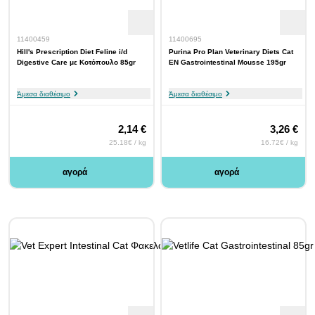
11400459
11400695
Hill's Prescription Diet Feline i/d
Purina Pro Plan Veterinary Diets Cat
Digestive Care με Κοτόπουλο 85gr
EN Gastrointestinal Mousse 195gr
Άμεσα διαθέσιμο
Άμεσα διαθέσιμο
2,14 €
3,26 €
25.18€ / kg
16.72€ / kg
αγορά
αγορά