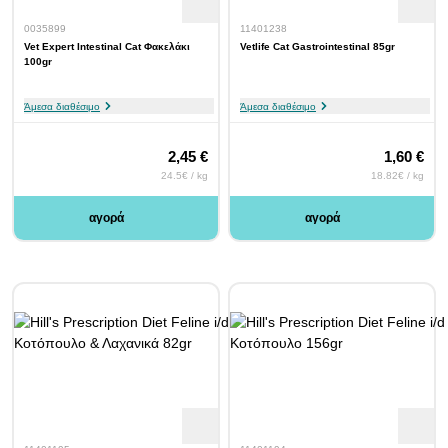
0035899
11401238
Vet Expert Intestinal Cat Φακελάκι
Vetlife Cat Gastrointestinal 85gr
100gr
Άμεσα διαθέσιμο
Άμεσα διαθέσιμο
2,45 €
1,60 €
24.5€ / kg
18.82€ / kg
αγορά
αγορά