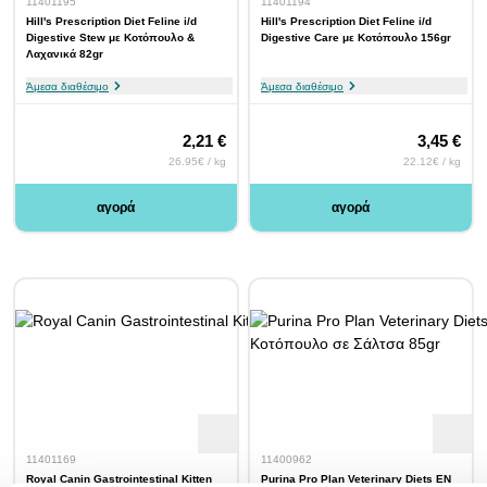
11401195
11401194
Hill's Prescription Diet Feline i/d
Hill's Prescription Diet Feline i/d
Digestive Stew με Κοτόπουλο &
Digestive Care με Κοτόπουλο 156gr
Λαχανικά 82gr
Άμεσα διαθέσιμο
Άμεσα διαθέσιμο
2,21 €
3,45 €
26.95€ / kg
22.12€ / kg
αγορά
αγορά
11401169
11400962
Royal Canin Gastrointestinal Kitten
Purina Pro Plan Veterinary Diets ΕΝ