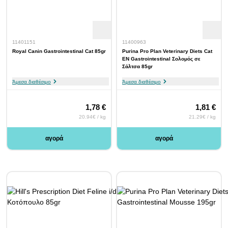
11401151
11400963
Royal Canin Gastrointestinal Cat 85gr
Purina Pro Plan Veterinary Diets Cat
EN Gastrointestinal Σολομός σε
Σάλτσα 85gr
Άμεσα διαθέσιμο
Άμεσα διαθέσιμο
1,78 €
1,81 €
20.94€ / kg
21.29€ / kg
αγορά
αγορά