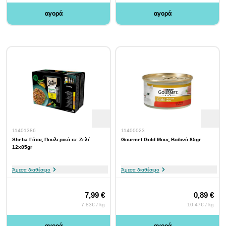
αγορά
αγορά
11401386
11400023
Sheba Γάτας Πουλερικά σε Ζελέ
Gourmet Gold Μους Βοδινό 85gr
12x85gr
Άμεσα διαθέσιμο
Άμεσα διαθέσιμο
7,99 €
0,89 €
7.83€ / kg
10.47€ / kg