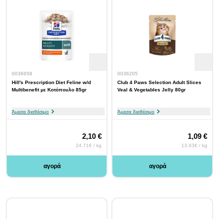
0036658
0036205
Hill's Prescription Diet Feline w/d
Club 4 Paws Selection Adult Slices
Multibenefit με Κοτόπουλο 85gr
Veal & Vegetables Jelly 80gr
Άμεσα διαθέσιμο
Άμεσα διαθέσιμο
2,10 €
1,09 €
24.71€ / kg
13.63€ / kg
αγορά
αγορά