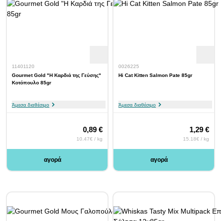
11401120
0026225
Gourmet Gold "Η Καρδιά της Γεύσης"
Hi Cat Kitten Salmon Pate 85gr
Κοτόπουλο 85gr
Άμεσα διαθέσιμο
Άμεσα διαθέσιμο
0,89 €
1,29 €
10.47€ / kg
15.18€ / kg
αγορά
αγορά