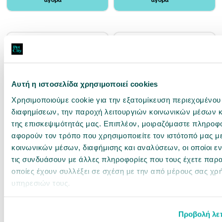
αγορά
αγορά
Αυτή η ιστοσελίδα χρησιμοποιεί cookies
Χρησιμοποιούμε cookie για την εξατομίκευση περιεχομένου
διαφημίσεων, την παροχή λειτουργιών κοινωνικών μέσων κ
11400513
0024492
της επισκεψιμότητάς μας. Επιπλέον, μοιραζόμαστε πληροφ
Gourmet Gold Μους Συκώτι 85gr
Whiskas Duo Multipack σε Ζελέ με
Γεύσεις Στεριάς & Θάλασσας 12x85gr
αφορούν τον τρόπο που χρησιμοποιείτε τον ιστότοπό μας μ
κοινωνικών μέσων, διαφήμισης και αναλύσεων, οι οποίοι 
Άμεσα διαθέσιμο
Άμεσα διαθέσιμο
τις συνδυάσουν με άλλες πληροφορίες που τους έχετε παρα
οποίες έχουν συλλέξει σε σχέση με την από μέρους σας χρ
0,89 €
6,99 €
υπηρεσιών τους.
10.47€ / kg
6.85€ / kg
αγορά
αγορά
Προβολή λε