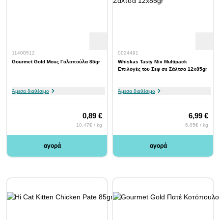
11400512
0024491
Gourmet Gold Μους Γαλοπούλα 85gr
Whiskas Tasty Mix Multipack
Επιλογές του Σεφ σε Σάλτσα 12x85gr
Άμεσα διαθέσιμο
Άμεσα διαθέσιμο
0,89 €
6,99 €
10.47€ / kg
6.85€ / kg
αγορά
αγορά