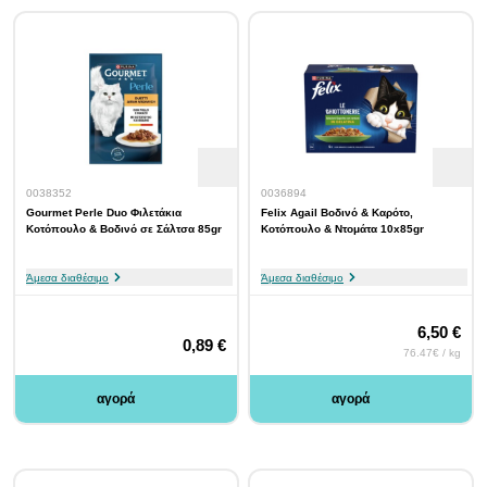
0038352
0036894
Gourmet Perle Duo Φιλετάκια
Felix Agail Βοδινό & Καρότο,
Κοτόπουλο & Βοδινό σε Σάλτσα 85gr
Κοτόπουλο & Ντομάτα 10x85gr
Άμεσα διαθέσιμο
Άμεσα διαθέσιμο
6,50 €
0,89 €
76.47€ / kg
αγορά
αγορά