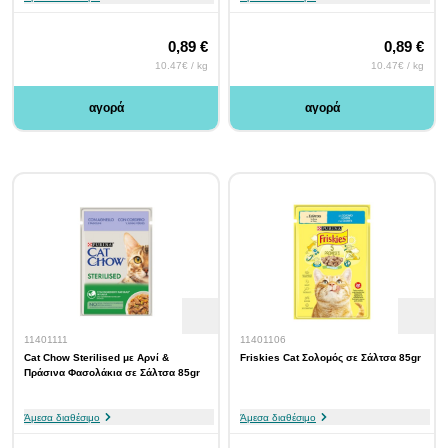
0,89 €
0,89 €
10.47€ / kg
10.47€ / kg
αγορά
αγορά
11401111
11401106
Cat Chow Sterilised με Αρνί &
Friskies Cat Σολομός σε Σάλτσα 85gr
Πράσινα Φασολάκια σε Σάλτσα 85gr
Άμεσα διαθέσιμο
Άμεσα διαθέσιμο