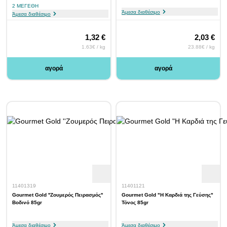
2 ΜΕΓΈΘΗ
Άμεσα διαθέσιμο
Άμεσα διαθέσιμο
1,32 €
2,03 €
1.63€ / kg
23.88€ / kg
αγορά
αγορά
11401319
11401121
Gourmet Gold ''Ζουμερός Πειρασμός''
Gourmet Gold "Η Καρδιά της Γεύσης"
Βοδινό 85gr
Τόνος 85gr
Άμεσα διαθέσιμο
Άμεσα διαθέσιμο