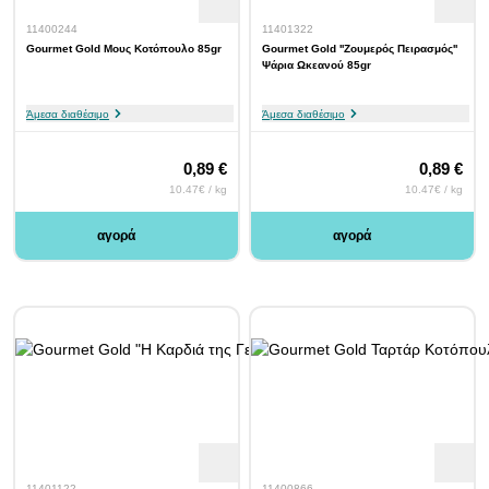
11400244
11401322
Gourmet Gold Μους Κοτόπουλο 85gr
Gourmet Gold ''Ζουμερός Πειρασμός''
Ψάρια Ωκεανού 85gr
Άμεσα διαθέσιμο
Άμεσα διαθέσιμο
0,89 €
0,89 €
10.47€ / kg
10.47€ / kg
αγορά
αγορά
11401122
11400866