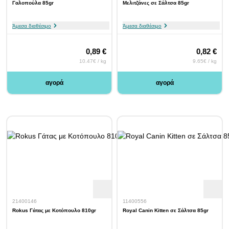
Γαλοπούλα 85gr
Μελιτζάνες σε Σάλτσα 85gr
Άμεσα διαθέσιμο
Άμεσα διαθέσιμο
0,89 €
0,82 €
10.47€ / kg
9.65€ / kg
αγορά
αγορά
21400146
11400556
Rokus Γάτας με Κοτόπουλο 810gr
Royal Canin Kitten σε Σάλτσα 85gr