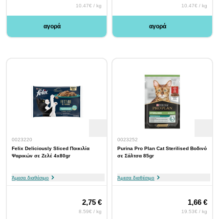
10.47€ / kg
10.47€ / kg
αγορά
αγορά
0023220
0023252
Felix Deliciously Sliced Ποικιλία
Purina Pro Plan Cat Sterilised Βοδινό
Ψαρικών σε Ζελέ 4x80gr
σε Σάλτσα 85gr
Άμεσα διαθέσιμο
Άμεσα διαθέσιμο
2,75 €
1,66 €
8.59€ / kg
19.53€ / kg