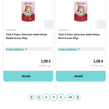
0036204
0036201
Club 4 Paws Selection Adult Strips
Club 4 Paws Selection Adult Strips
Rabbit Gravy 85gr
Beef Cream 85gr
Άμεσα διαθέσιμο
Άμεσα διαθέσιμο
1,09 €
1,09 €
12.82€ / kg
12.82€ / kg
αγορά
αγορά
1
2
3
4
...
13
You're currently reading page
Page
Page
Page
Page