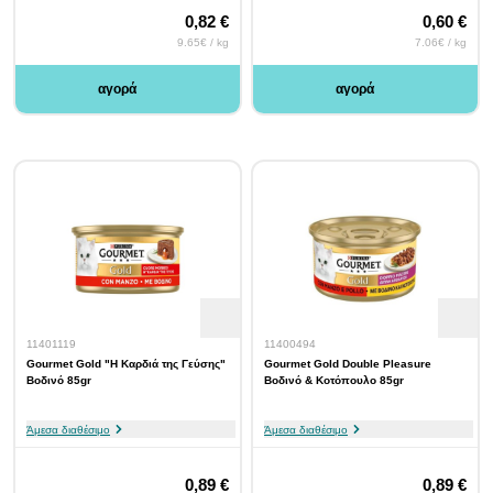
0,82 €
0,60 €
9.65€ / kg
7.06€ / kg
αγορά
αγορά
11401119
11400494
Gourmet Gold "Η Καρδιά της Γεύσης"
Gourmet Gold Double Pleasure
Βοδινό 85gr
Βοδινό & Κοτόπουλο 85gr
Άμεσα διαθέσιμο
Άμεσα διαθέσιμο
0,89 €
0,89 €