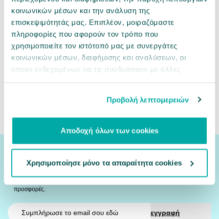
κοινωνικών μέσων και την ανάλυση της
επισκεψιμότητάς μας. Επιπλέον, μοιραζόμαστε
πληροφορίες που αφορούν τον τρόπο που
χρησιμοποιείτε τον ιστότοπό μας με συνεργάτες
κοινωνικών μέσων, διαφήμισης και αναλύσεων, οι
οποίοι ενδεχομένως να τις συνδυάσουν με άλλες
πληροφορίες που τους έχετε παραχωρήσει ή τις οποίες
έχουν συλλέξει σε σχέση με την από μέρους σας χρήση
Σχετικές κατηγορίες
Προβολή λεπτομερειών
των υπηρεσιών τους.
Ψάρι
Αξεσουάρ
Αντλίες Αέρα
Φίλτρα &
Αποδοχή όλων των cookies
Εγγραφή Newsletter
Χρησιμοποίησε μόνο τα απαραίτητα cookies
Αν έχεις φίλο κατοικίδιο,
γίνε και δικός μας φίλος!
Δες εδώ πρώτος ο,τι νέο έρχεται στο PetCity και όλες τις αποκλειστικές
προσφορές.
Email
εγγραφή