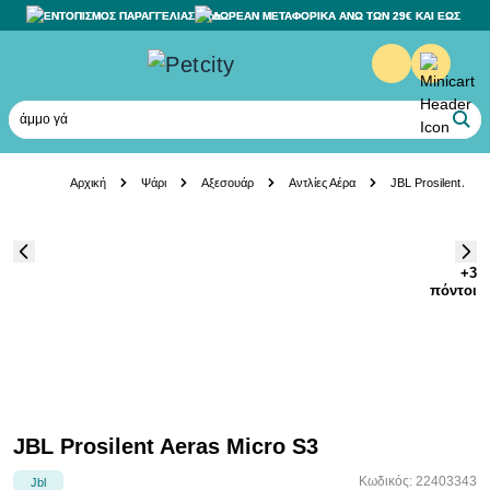
ΕΝΤΟΠΙΣΜΟΣ ΠΑΡΑΓΓΕΛΙΑΣ
ΔΩΡΕΑΝ ΜΕΤΑΦΟΡΙΚΑ ΑΝΩ ΤΩΝ 29€ ΚΑΙ ΕΩΣ 20K
άμμο γάτα
Skip to Content
Αρχική
Ψάρι
Αξεσουάρ
Αντλίες Αέρα
JBL Prosilent Aera
+3
πόντοι
JBL Prosilent Aeras Micro S3
Κωδικός: 22403343
Jbl