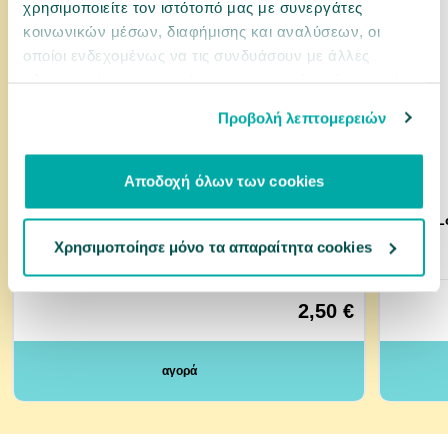
χρησιμοποιείτε τον ιστότοπό μας με συνεργάτες
κοινωνικών μέσων, διαφήμισης και αναλύσεων, οι
οποίοι ενδεχομένως να τις συνδυάσουν με άλλες
πληροφορίες που τους έχετε παραχωρήσει ή τις οποίες
έχουν συλλέξει σε σχέση με την από μέρους σας χρήση
Προβολή λεπτομερειών
των υπηρεσιών τους.
Αποδοχή όλων των cookies
11401299
0033491
Rafi Cat Πατέ με Βοδινό 300gr
Lucky L
Χρησιμοποίησε μόνο τα απαραίτητα cookies
2,50 €
αγορά