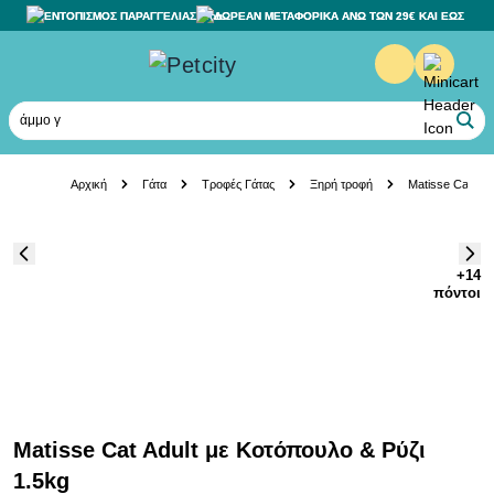
ΕΝΤΟΠΙΣΜΟΣ ΠΑΡΑΓΓΕΛΙΑΣ
ΔΩΡΕΑΝ ΜΕΤΑΦΟΡΙΚΑ ΑΝΩ ΤΩΝ 29€ ΚΑΙ ΕΩΣ 20K
άμμο γάτα
Skip to Content
Αρχική
Γάτα
Τροφές Γάτας
Ξηρή τροφή
Matisse Cat Adu
+14
πόντοι
Matisse Cat Adult με Κοτόπουλο & Ρύζι
1.5kg