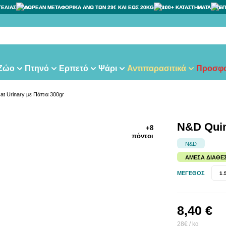
ΓΕΛΙΑΣ
ΔΩΡΕΑΝ ΜΕΤΑΦΟΡΙΚΑ ΑΝΩ ΤΩΝ 29€ ΚΑΙ ΕΩΣ 20KG
100+ ΚΑΤΑΣΤΗΜΑΤΑ
ΕΠ
 Ζώο
Πτηνό
Ερπετό
Ψάρι
Αντιπαρασιτικά
Προσφο
t Urinary με Πάπια 300gr
N&D Quin
+8
πόντοι
N&D
ΆΜΕΣΑ ΔΙΑΘΈ
ΜΈΓΕΘΟΣ
1.
8,40 €
28€ / kg