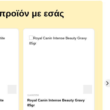
ο προϊόν με εσάς
11400559
00334
ite
Royal Canin Intense Beauty Gravy
Luck
85gr
50gr