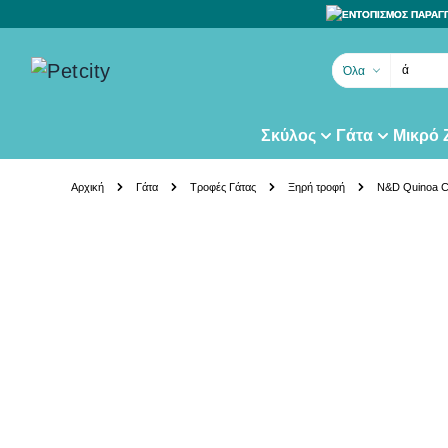
ΕΝΤΟΠΙΣΜΟΣ ΠΑΡΑΓ
άμμο γ
Όλα
Σκύλος
Γάτα
Μικρό
Skip to Content
Αρχική
Γάτα
Τροφές Γάτας
Ξηρή τροφή
N&D Quinoa Ca