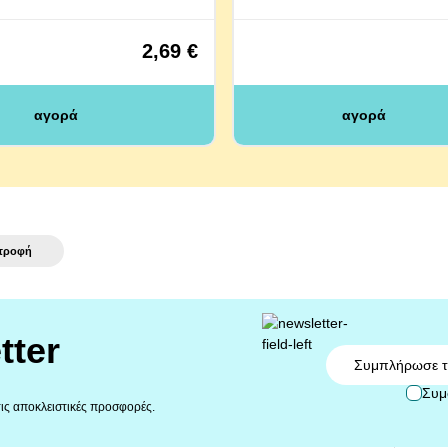
2,69 €
αγορά
αγορά
τροφή
tter
Email
Συμ
 τις αποκλειστικές προσφορές.