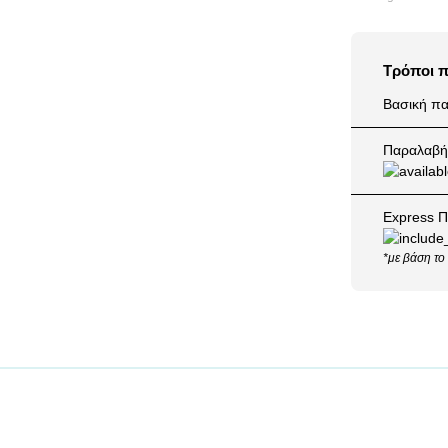
Τρόποι 
Βασική πα
Παραλαβή 
Express Π
*με βάση το