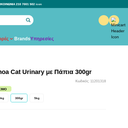
ΙΚΟΙΝΩΝΙΑ 210 7001 502
ρές
Brands
Υπηρεσίες
oa Cat Urinary με Πάπια 300gr
Κωδικός: 11201318
ΣΙΜΟ
5kg
300gr
5kg