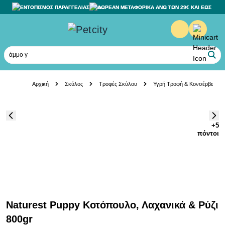
ΕΝΤΟΠΙΣΜΟΣ ΠΑΡΑΓΓΕΛΙΑΣ
ΔΩΡΕΑΝ ΜΕΤΑΦΟΡΙΚΑ ΑΝΩ ΤΩΝ 29€ ΚΑΙ ΕΩΣ 20K
άμμο γάτα
Skip to Content
Αρχική
Σκύλος
Τροφές Σκύλου
Υγρή Τροφή & Κονσέρβες
+5
πόντοι
Naturest Puppy Κοτόπουλο, Λαχανικά & Ρύζι
800gr