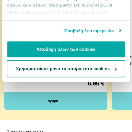
κοινωνικών μέσων, διαφήμισης και αναλύσεων, οι
οποίοι ενδεχομένως να τις συνδυάσουν με άλλες
πληροφορίες που τους έχετε παραχωρήσει ή τις οποίες
έχουν συλλέξει σε σχέση με την από μέρους σας χρήση
Προβολή λεπτομερειών
των υπηρεσιών τους.
Αποδοχή όλων των cookies
10100763
0033402
Purina Dentalife Loyalty Pack Large 426gr 12τμχ
Tail Swi
7cm 20g
Χρησιμοποίησε μόνο τα απαραίτητα cookies
2 ΜΕΓΈΘΗ
6,96 €
αγορά