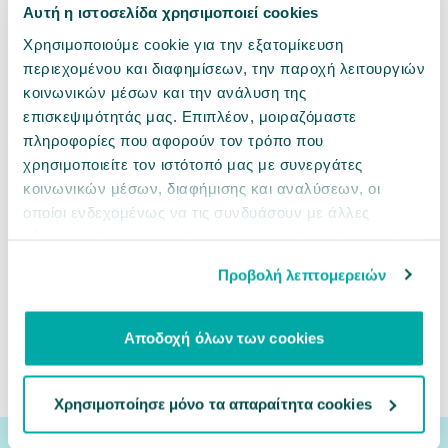
Αυτή η ιστοσελίδα χρησιμοποιεί cookies
Χρησιμοποιούμε cookie για την εξατομίκευση
περιεχομένου και διαφημίσεων, την παροχή λειτουργιών
κοινωνικών μέσων και την ανάλυση της
επισκεψιμότητάς μας. Επιπλέον, μοιραζόμαστε
πληροφορίες που αφορούν τον τρόπο που
χρησιμοποιείτε τον ιστότοπό μας με συνεργάτες
κοινωνικών μέσων, διαφήμισης και αναλύσεων, οι
οποίοι ενδεχομένως να τις συνδυάσουν με άλλες
πληροφορίες που τους έχετε παραχωρήσει ή τις οποίες
έχουν συλλέξει σε σχέση με την από μέρους σας χρήση
Προβολή λεπτομερειών
των υπηρεσιών τους.
Αποδοχή όλων των cookies
Σχετικές κατηγορίες
Σκύλος
Αξεσουάρ
Περιλαίμια, Σαμαράκια & Οδηγοί
Χρησιμοποίησε μόνο τα απαραίτητα cookies