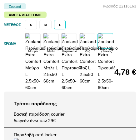
Κωδικός: 22116163
Zooland
ΆΜΕΣΑ ΔΙΑΘΈΣΙΜΟ
ΜΈΓΕΘΟΣ
S
M
L
ΧΡΏΜΑ
Μαύρο
Μπλε
Πορτοκαλί
Ροζ
Τιρκουάζ
4,78 €
Τρόποι παράδοσης
Βασική παράδοση courier
δωρεάν άνω των 29€
Παραλαβή από locker