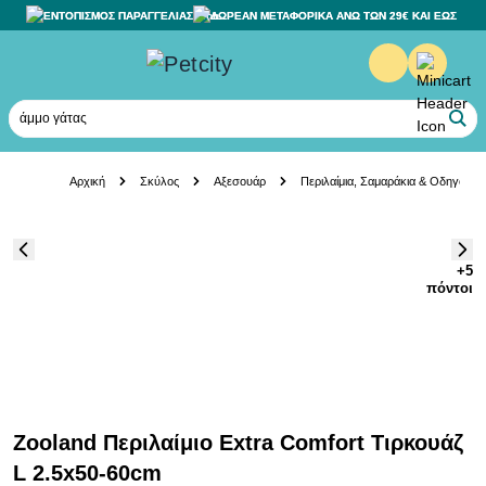
ΕΝΤΟΠΙΣΜΟΣ ΠΑΡΑΓΓΕΛΙΑΣ
ΔΩΡΕΑΝ ΜΕΤΑΦΟΡΙΚΑ ΑΝΩ ΤΩΝ 29€ ΚΑΙ ΕΩΣ 20K
άμμο γάτας
Skip to Content
Αρχική
Σκύλος
Αξεσουάρ
Περιλαίμια, Σαμαράκια & Οδηγοί
+5
πόντοι
Zooland Περιλαίμιο Extra Comfort Τιρκουάζ
L 2.5x50-60cm