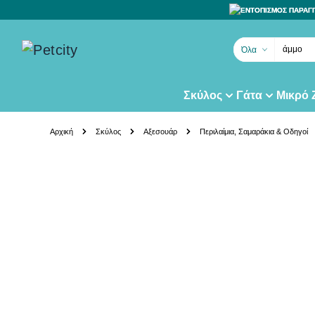
ΕΝΤΟΠΙΣΜΟΣ ΠΑΡΑΓ
άμμο γά
Όλα
Σκύλος
Γάτα
Μικρό
Skip to Content
Αρχική
Σκύλος
Αξεσουάρ
Περιλαίμια, Σαμαράκια & Οδηγοί