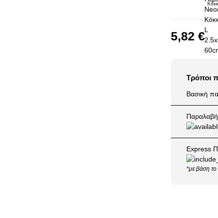
Κόκκ
5,82 €
Τρόποι 
Βασική πα
Παραλαβή 
Express Π
*με βάση το