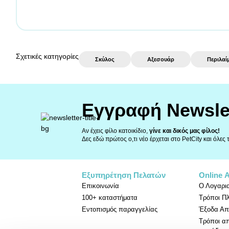
Σχετικές κατηγορίες
Σκύλος
Αξεσουάρ
Περιλαί
Εγγραφή Newsle
Αν έχεις φίλο κατοικίδιο,
γίνε και δικός μας φίλος!
Δες εδώ πρώτος ο,τι νέο έρχεται στο PetCity και όλες
Εξυπηρέτηση Πελατών
Online 
Επικοινωνία
Ο Λογαρι
100+ καταστήματα
Τρόποι Π
Εντοπισμός παραγγελίας
Έξοδα Απ
Τρόποι α