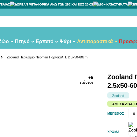
ΓΕΛΙΑΣ
ΔΩΡΕΑΝ ΜΕΤΑΦΟΡΙΚΑ ΑΝΩ ΤΩΝ 29€ ΚΑΙ ΕΩΣ 20KG
100+ ΚΑΤΑΣΤΗΜΑΤΑ
ΕΠ
τα
 Ζώο
Πτηνό
Ερπετό
Ψάρι
Αντιπαρασιτικά
Προσφο
Zooland Περιλαίμιο Neoman Πορτοκαλί L 2.5x50-60cm
Zooland 
+6
πόντοι
2.5x50-6
Zooland
ΆΜΕΣΑ ΔΙΑΘΈ
ΜΈΓΕΘΟΣ
S
ΧΡΏΜΑ