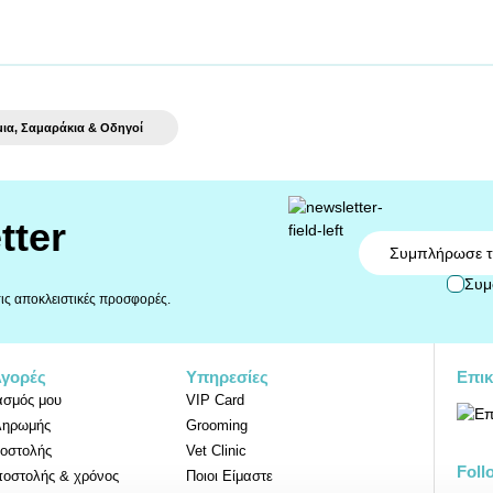
μια, Σαμαράκια & Οδηγοί
tter
Email
Συμ
 τις αποκλειστικές προσφορές.
Αγορές
Υπηρεσίες
Επικ
ασμός μου
VIP Card
ληρωμής
Grooming
οστολής
Vet Clinic
Foll
ποστολής & χρόνος
Ποιοι Είμαστε