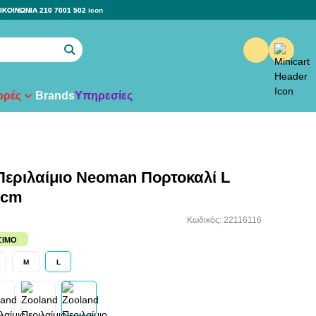
ΙΚΟΙΝΩΝΙΑ 210 7001 502
ρές
Brands
Υπηρεσίες
Περιλαίμιο Neoman Πορτοκαλί L
0cm
Κωδικός: 22116116
ΣΙΜΟ
M
L