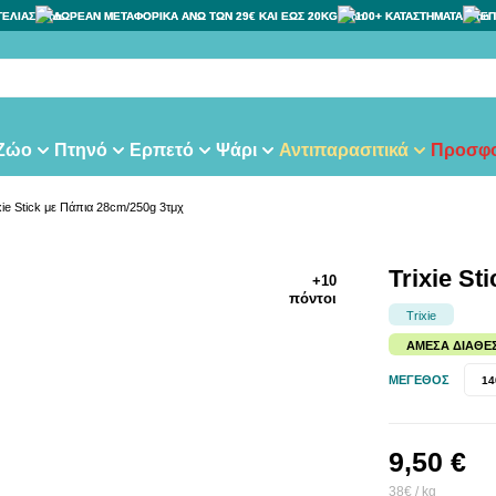
ΓΕΛΙΑΣ
ΔΩΡΕΑΝ ΜΕΤΑΦΟΡΙΚΑ ΑΝΩ ΤΩΝ 29€ ΚΑΙ ΕΩΣ 20KG
100+ ΚΑΤΑΣΤΗΜΑΤΑ
ΕΠ
 Ζώο
Πτηνό
Ερπετό
Ψάρι
Αντιπαρασιτικά
Προσφο
xie Stick με Πάπια 28cm/250g 3τμχ
Trixie St
+10
πόντοι
Trixie
ΆΜΕΣΑ ΔΙΑΘΈ
ΜΈΓΕΘΟΣ
14
9,50 €
38€ / kg