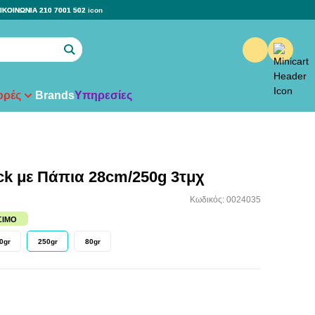
ΙΚΟΙΝΩΝΙΑ 210 7001 502
ρές
Brands
Υπηρεσίες
ick με Πάπια 28cm/250g 3τμχ
Κωδικός: 0024035
ΣΙΜΟ
0gr
250gr
80gr