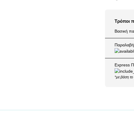
Τρόποι 
Βασική πα
Παραλαβή 
Express Π
*με βάση το