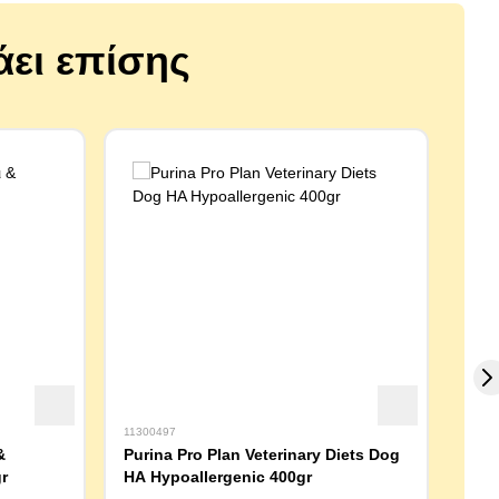
άει επίσης
11300497
11300
&
Purina Pro Plan Veterinary Diets Dog
Roya
r
HA Hypoallergenic 400gr