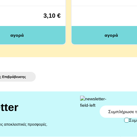
3,10 €
αγορά
αγορά
ές Επιβράβευσης
tter
Email
Συμ
 τις αποκλειστικές προσφορές.