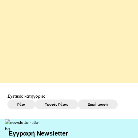
0035966
Wellness CORE Signature Select Φιλετάκια Κοτόπουλο &
Συκώτι Κοτόπουλου 79gr
2,05 €
αγορά
Σχετικές κατηγορίες
Γάτα
Τροφές Γάτας
Ξηρή τροφή
Εγγραφή Newsletter