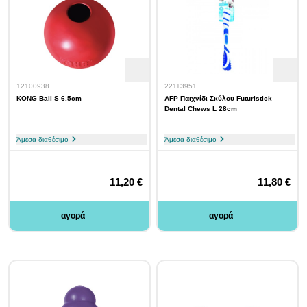
12100938
22113951
KONG Ball S 6.5cm
AFP Παιχνίδι Σκύλου Futuristick
Dental Chews L 28cm
Άμεσα διαθέσιμο
Άμεσα διαθέσιμο
11,20 €
11,80 €
αγορά
αγορά