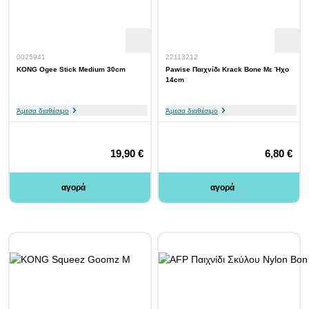
0025941
22113212
KONG Ogee Stick Medium 30cm
Pawise Παιχνίδι Krack Bone Με Ήχο
14cm
Άμεσα διαθέσιμο
Άμεσα διαθέσιμο
19,90 €
6,80 €
αγορά
αγορά