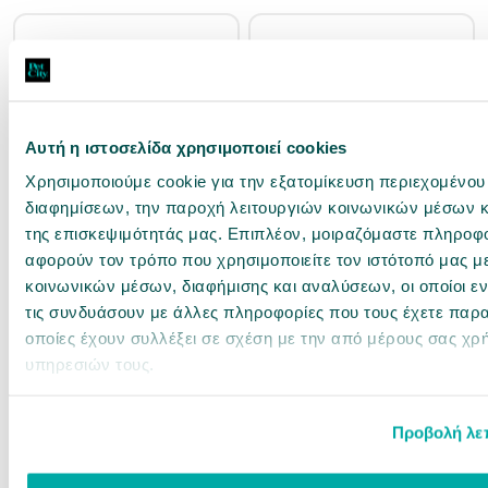
Αυτή η ιστοσελίδα χρησιμοποιεί cookies
Χρησιμοποιούμε cookie για την εξατομίκευση περιεχομένου
22116876
22117410
διαφημίσεων, την παροχή λειτουργιών κοινωνικών μέσων κ
AFP Παιχνίδι Σκύλου Puppyfier L
Cerda Παιχνίδι Σκύλου Avengers Iron
της επισκεψιμότητάς μας. Επιπλέον, μοιραζόμαστε πληροφ
Τιρκουάζ 13cm
Man 26cm
αφορούν τον τρόπο που χρησιμοποιείτε τον ιστότοπό μας μ
Άμεσα διαθέσιμο
Άμεσα διαθέσιμο
κοινωνικών μέσων, διαφήμισης και αναλύσεων, οι οποίοι 
τις συνδυάσουν με άλλες πληροφορίες που τους έχετε παρα
οποίες έχουν συλλέξει σε σχέση με την από μέρους σας χρ
5,40 €
8,13 €
υπηρεσιών τους.
αγορά
αγορά
Προβολή λε
Pets Love It