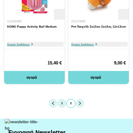
12104396
22117069
KONG Puppy Activity Ball Medium
Pet Παιχνίδι Σκύλου Σκύλος 12x13cm
Άμεσα διαθέσιμο
Άμεσα διαθέσιμο
15,40 €
9,00 €
αγορά
αγορά
1
2
You're currently reading page
Page
Εγγραφή Newsletter