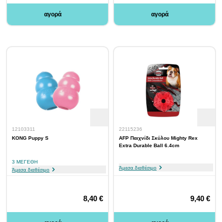
αγορά
αγορά
12103311
22115236
KONG Puppy S
AFP Παιχνίδι Σκύλου Mighty Rex
Extra Durable Ball 6.4cm
3 ΜΕΓΈΘΗ
Άμεσα διαθέσιμο
Άμεσα διαθέσιμο
8,40 €
9,40 €