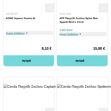
12108757
22117435
KONG Squeez Goomz M
AFP Παιχνίδι Σκύλου Nylon Bon
Appetit Beef L 21cm
3 ΜΕΓΈΘΗ
Άμεσα διαθέσιμο
Άμεσα διαθέσιμο
8,10 €
15,80 €
αγορά
αγορά