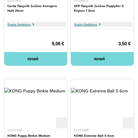
22117411
22116875
Cerda Παιχνίδι Σκύλου Avengers
AFP Παιχνίδι Σκύλου Puppyfier S
Hulk 26cm
Κίτρινο 7.8cm
Άμεσα διαθέσιμο
Άμεσα διαθέσιμο
9,08 €
3,50 €
αγορά
αγορά
12107703
12107038
KONG Puppy Binkie Medium
KONG Extreme Ball S 6cm