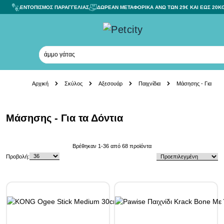
ΕΝΤΟΠΙΣΜΟΣ ΠΑΡΑΓΓΕΛΙΑΣ
ΔΩΡΕΑΝ ΜΕΤΑΦΟΡΙΚΑ ΑΝΩ ΤΩΝ 29€ ΚΑΙ ΕΩΣ 20K
κονσέ
Skip to Content
Αρχική
Σκύλος
Αξεσουάρ
Παιχνίδια
Μάσησης - Για τα Δ
Μάσησης - Για τα Δόντια
Skip to product list
Βρέθηκαν
1
-
36
από
68
προϊόντα
Προβολή: