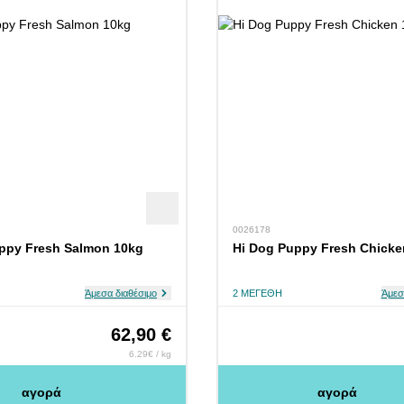
0026178
ppy Fresh Salmon 10kg
Hi Dog Puppy Fresh Chicke
Άμεσα διαθέσιμο
2 ΜΕΓΈΘΗ
Άμεσ
62,90 €
6.29€ / kg
αγορά
αγορά