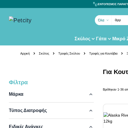
ΕΝΤΟΠΙΣΜΟΣ ΠΑΡΑΓ
άμμο γά
Όλα
Σκύλος
Γάτα
Μικρό
Skip to Content
Αρχική
Σκύλος
Τροφές Σκύλου
Τροφές για Κουτάβια
Για Κου
Φίλτρα
Skip to product list
Βρέθηκαν
1
-
36
α
Μάρκα
Τύπος Διατροφής
Ειδικές Ανάγκες