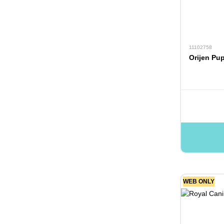
11102758
Orijen Pu
WEB ONLY