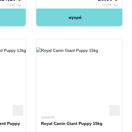
7.61€ / kg
11.92€ / kg
αγορά
11100270
erd Puppy
Royal Canin Giant Puppy 15kg