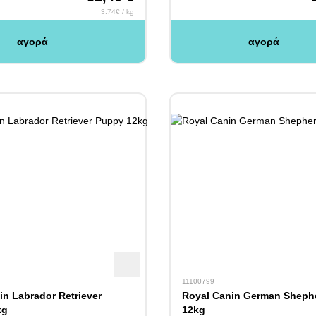
3.74€ / kg
αγορά
αγορά
11100799
in Labrador Retriever
Royal Canin German Sheph
kg
12kg