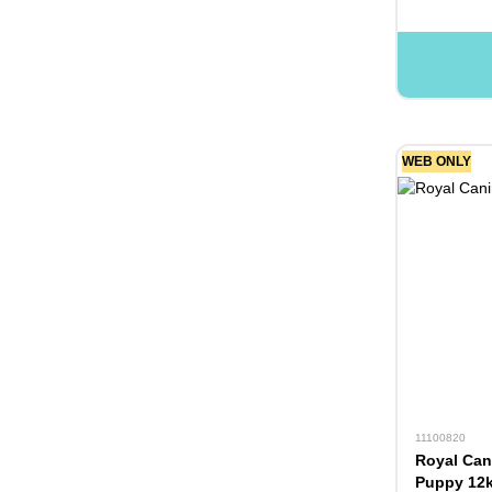
WEB ONLY
11100820
Royal Can
Puppy 12