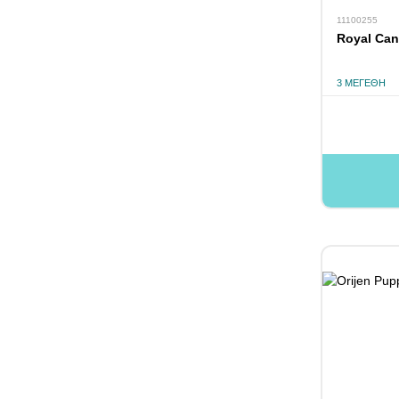
11100255
Royal Can
3 ΜΕΓΈΘΗ