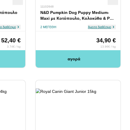
11102648
οτόπουλο
N&D Pumpkin Dog Puppy Medium-
Maxi με Κοτόπουλο, Κολοκύθα & Ρόδι
2.5kg
α διαθέσιμο
2 ΜΕΓΈΘΗ
Άμεσα διαθέσιμο
52,40 €
34,90 €
3.74€ / kg
13.96€ / kg
αγορά