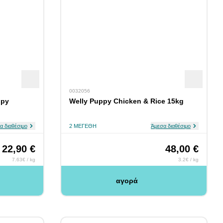
0032056
ppy
Welly Puppy Chicken & Rice 15kg
α διαθέσιμο
2 ΜΕΓΈΘΗ
Άμεσα διαθέσιμο
22,90 €
48,00 €
7.63€ / kg
3.2€ / kg
αγορά