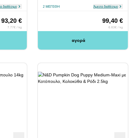
α διαθέσιμο
2 ΜΕΓΈΘΗ
Άμεσα διαθέσιμο
93,20 €
99,40 €
7.77€ / kg
6.63€ / kg
αγορά