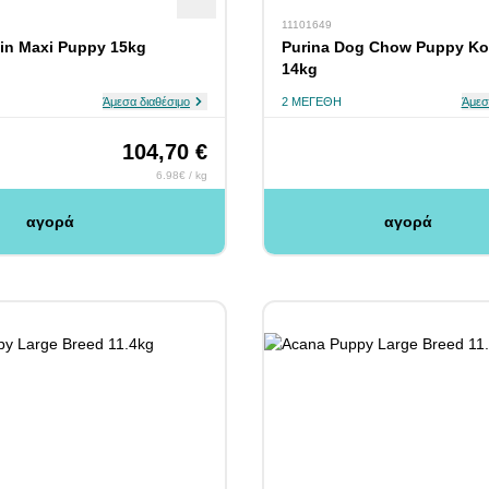
11101649
in Maxi Puppy 15kg
Purina Dog Chow Puppy Κ
14kg
Άμεσα διαθέσιμο
2 ΜΕΓΈΘΗ
Άμεσ
104,70 €
6.98€ / kg
αγορά
αγορά