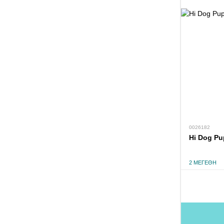
0026182
Hi Dog Pu
2 ΜΕΓΈΘΗ