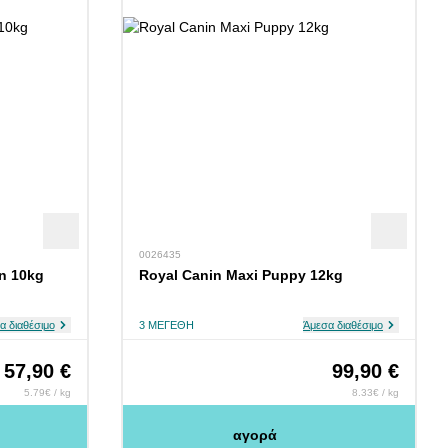
0026435
n 10kg
Royal Canin Maxi Puppy 12kg
α διαθέσιμο
3 ΜΕΓΈΘΗ
Άμεσα διαθέσιμο
57,90 €
99,90 €
5.79€ / kg
8.33€ / kg
αγορά