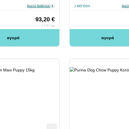
Άμεσα διαθέσιμο
2 ΜΕΓΈΘΗ
Άμεσ
93,20 €
7.77€ / kg
αγορά
αγορά