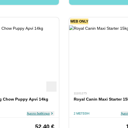
WEB ONLY
11101275
g Chow Puppy Αρνί 14kg
Royal Canin Maxi Starter 1
Άμεσα διαθέσιμο
2 ΜΕΓΈΘΗ
Άμεσ
52,40 €