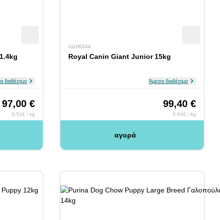
11100244
1.4kg
Royal Canin Giant Junior 15kg
α διαθέσιμο
Άμεσα διαθέσιμο
97,00 €
99,40 €
8.51€ / kg
6.63€ / kg
αγορά