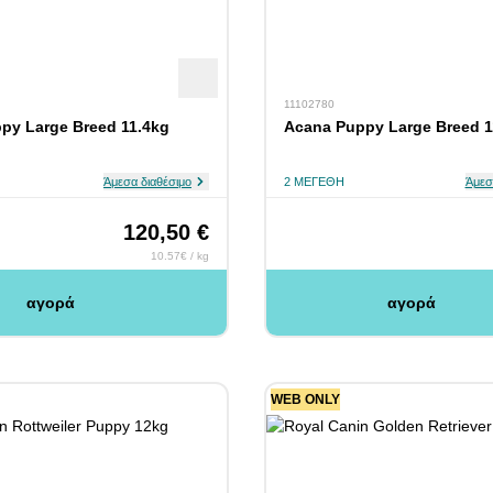
11102780
ppy Large Breed 11.4kg
Acana Puppy Large Breed 1
Άμεσα διαθέσιμο
2 ΜΕΓΈΘΗ
Άμεσ
120,50 €
10.57€ / kg
αγορά
αγορά
WEB ONLY