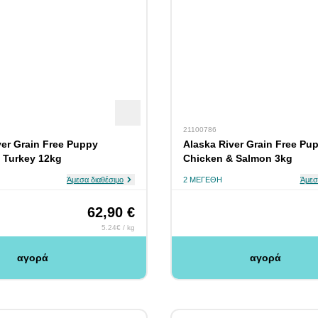
21100786
ver Grain Free Puppy
Alaska River Grain Free Pu
 Turkey 12kg
Chicken & Salmon 3kg
Άμεσα διαθέσιμο
2 ΜΕΓΈΘΗ
Άμεσ
62,90 €
5.24€ / kg
αγορά
αγορά