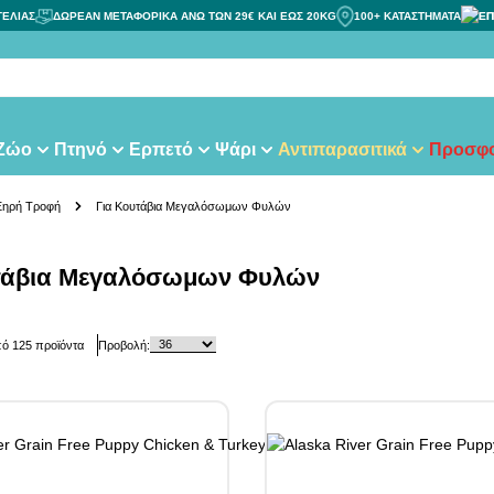
ΓΕΛΙΑΣ
ΔΩΡΕΑΝ ΜΕΤΑΦΟΡΙΚΑ ΑΝΩ ΤΩΝ 29€ ΚΑΙ ΕΩΣ 20KG
100+ ΚΑΤΑΣΤΗΜΑΤΑ
ΕΠ
τας
 Ζώο
Πτηνό
Ερπετό
Ψάρι
Αντιπαρασιτικά
Προσφο
Ξηρή Τροφή
Για Κουτάβια Μεγαλόσωμων Φυλών
τάβια Μεγαλόσωμων Φυλών
πό
125
προϊόντα
Προβολή: