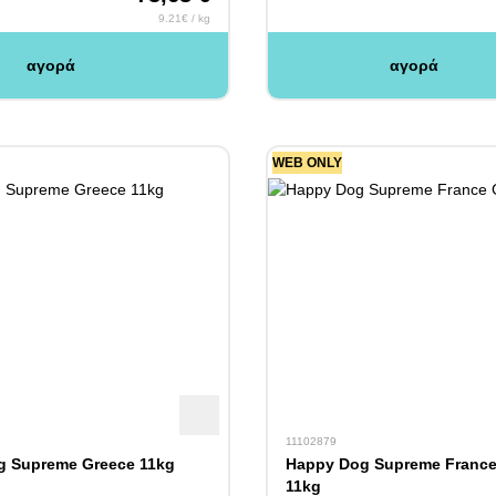
9.21€ / kg
αγορά
αγορά
WEB ONLY
11102879
g Supreme Greece 11kg
Happy Dog Supreme France 
11kg