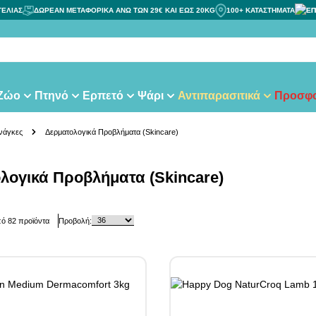
ΓΕΛΙΑΣ
ΔΩΡΕΑΝ ΜΕΤΑΦΟΡΙΚΑ ΑΝΩ ΤΩΝ 29€ ΚΑΙ ΕΩΣ 20KG
100+ ΚΑΤΑΣΤΗΜΑΤΑ
ΕΠ
τας
 Ζώο
Πτηνό
Ερπετό
Ψάρι
Αντιπαρασιτικά
Προσφο
Ανάγκες
Δερματολογικά Προβλήματα (Skincare)
λογικά Προβλήματα (Skincare)
πό
82
προϊόντα
Προβολή: