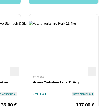
11102810
sitive
Acana Yorkshire Pork 11.4kg
α διαθέσιμο
2 ΜΕΓΈΘΗ
Άμεσα διαθέσιμο
35,00 €
107,00 €