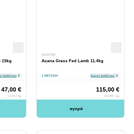
11102788
 15kg
Acana Grass Fed Lamb 11.4kg
α διαθέσιμο
2 ΜΕΓΈΘΗ
Άμεσα διαθέσιμο
47,00 €
115,00 €
3.13€ / kg
10.09€ / kg
αγορά