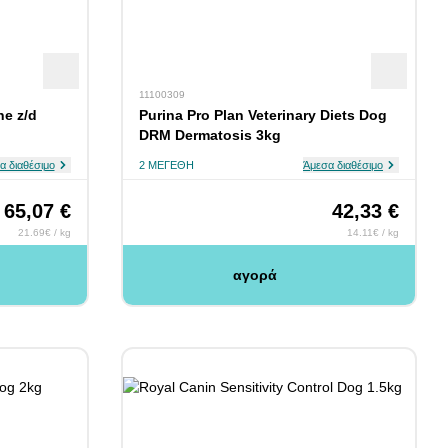
11100309
ne z/d
Purina Pro Plan Veterinary Diets Dog
DRM Dermatosis 3kg
α διαθέσιμο
2 ΜΕΓΈΘΗ
Άμεσα διαθέσιμο
65,07 €
42,33 €
21.69€ / kg
14.11€ / kg
αγορά