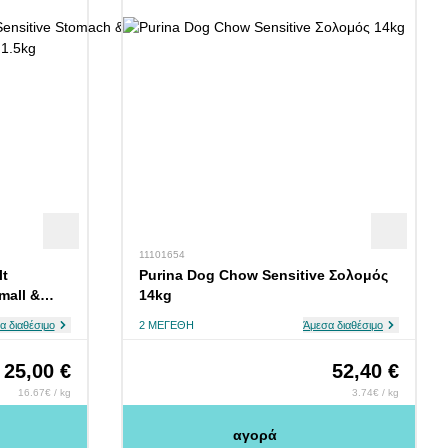
11101654
lt
Purina Dog Chow Sensitive Σολομός
mall &
14kg
α διαθέσιμο
2 ΜΕΓΈΘΗ
Άμεσα διαθέσιμο
25,00 €
52,40 €
16.67€ / kg
3.74€ / kg
αγορά