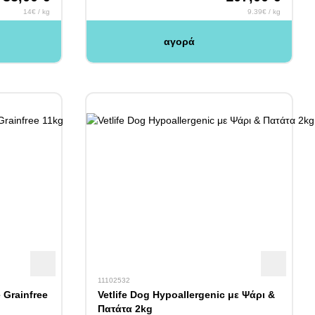
14€ / kg
9.39€ / kg
αγορά
11102532
Grainfree
Vetlife Dog Hypoallergenic με Ψάρι &
Πατάτα 2kg