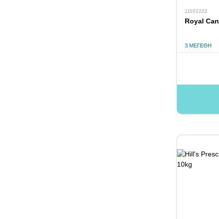
11102222
Royal Can
3 ΜΕΓΈΘΗ