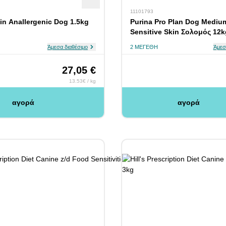
11101793
in Anallergenic Dog 1.5kg
Purina Pro Plan Dog Mediu
Sensitive Skin Σολομός 12k
Άμεσα διαθέσιμο
2 ΜΕΓΈΘΗ
Άμεσ
27,05 €
13.53€ / kg
αγορά
αγορά