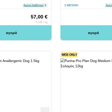
Άμεσα διαθέσιμο
2 ΜΕΓΈΘΗ
Άμεσ
57,00 €
5.18€ / kg
αγορά
αγορά
WEB ONLY