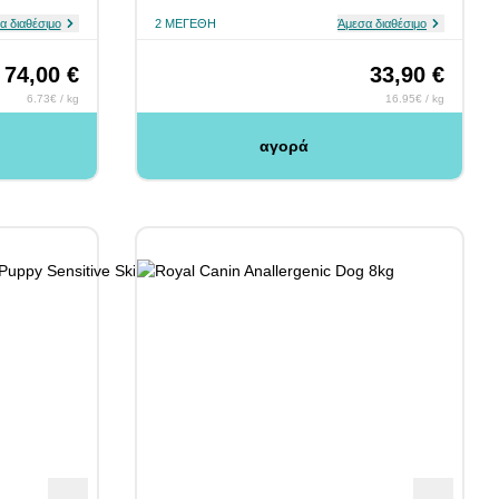
α διαθέσιμο
2 ΜΕΓΈΘΗ
Άμεσα διαθέσιμο
74,00 €
33,90 €
6.73€ / kg
16.95€ / kg
αγορά