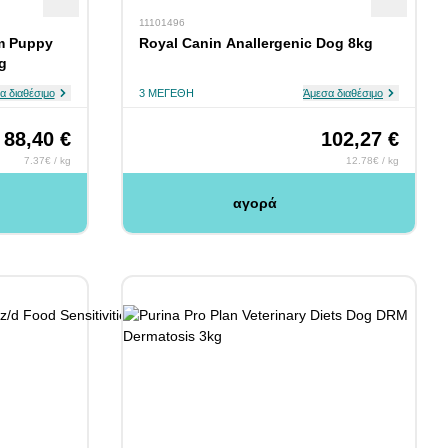
11101496
m Puppy
Royal Canin Anallergenic Dog 8kg
g
α διαθέσιμο
3 ΜΕΓΈΘΗ
Άμεσα διαθέσιμο
88,40 €
102,27 €
7.37€ / kg
12.78€ / kg
αγορά