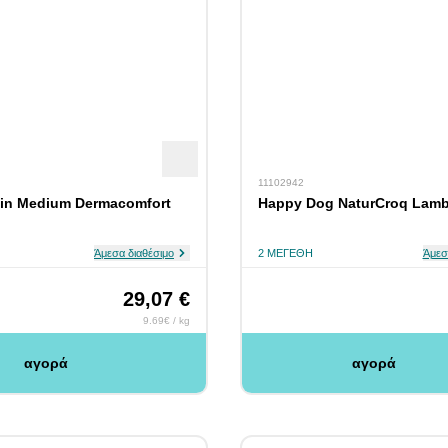
11102942
in Medium Dermacomfort
Happy Dog NaturCroq Lamb
Άμεσα διαθέσιμο
2 ΜΕΓΈΘΗ
Άμεσ
29,07 €
9.69€ / kg
αγορά
αγορά