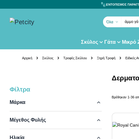
ΕΝΤΟΠΙΣΜΟΣ ΠΑΡΑΓ
άμμο γά
Όλα
Σκύλος
Γάτα
Μικρό
Skip to Content
Αρχική
Σκύλος
Τροφές Σκύλου
Ξηρή Τροφή
Ειδικές 
Δερματο
Φίλτρα
Skip to product list
Βρέθηκαν
1
-
36
α
Μάρκα
Μέγεθος Φυλής
Ηλικία