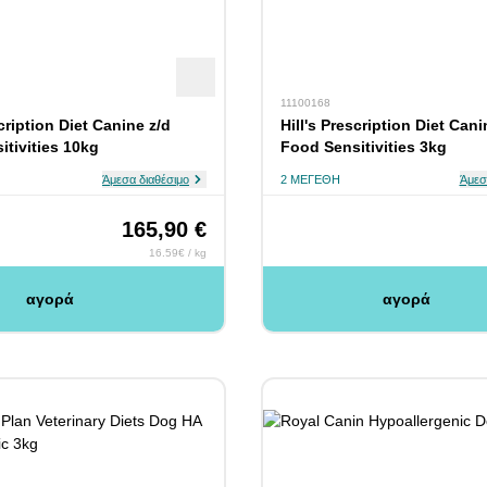
11100168
scription Diet Canine z/d
Hill's Prescription Diet Cani
tivities 10kg
Food Sensitivities 3kg
Άμεσα διαθέσιμο
2 ΜΕΓΈΘΗ
Άμεσ
165,90 €
16.59€ / kg
αγορά
αγορά