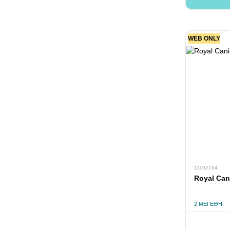
WEB ONLY
11102194
Royal Can
2 ΜΕΓΈΘΗ