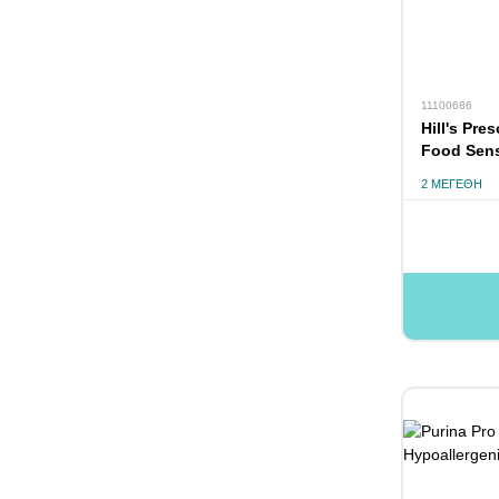
11100686
Hill's Pre
Food Sensi
2 ΜΕΓΈΘΗ