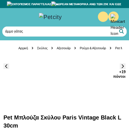
ΕΝΤΟΠΙΣΜΟΣ ΠΑΡΑΓΓΕΛΙΑΣ
ΔΩΡΕΑΝ ΜΕΤΑΦΟΡΙΚΑ ΑΝΩ ΤΩΝ 29€ ΚΑΙ ΕΩΣ 20K
άμμο γάτας
Skip to Content
Αρχική
Σκύλος
Αξεσουάρ
Ρούχα & Αξεσουάρ
Pet Μπλού
+19
πόντοι
Pet Μπλούζα Σκύλου Paris Vintage Black L
30cm