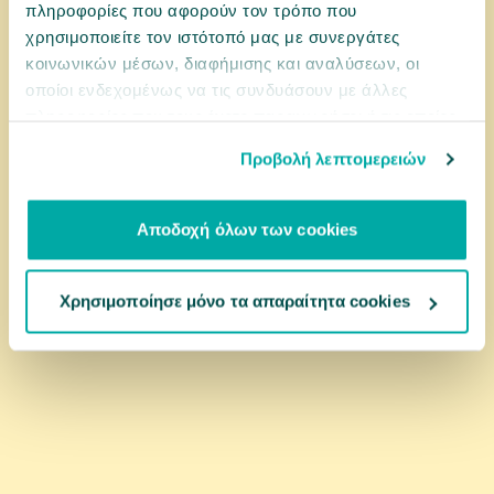
πληροφορίες που αφορούν τον τρόπο που
χρησιμοποιείτε τον ιστότοπό μας με συνεργάτες
11,90 €
κοινωνικών μέσων, διαφήμισης και αναλύσεων, οι
οποίοι ενδεχομένως να τις συνδυάσουν με άλλες
αγορά
πληροφορίες που τους έχετε παραχωρήσει ή τις οποίες
έχουν συλλέξει σε σχέση με την από μέρους σας χρήση
Προβολή λεπτομερειών
των υπηρεσιών τους.
Αποδοχή όλων των cookies
Χρησιμοποίησε μόνο τα απαραίτητα cookies