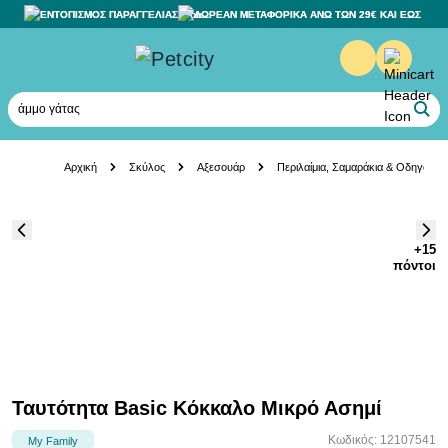
ΕΝΤΟΠΙΣΜΟΣ ΠΑΡΑΓΓΕΛΙΑΣ
ΔΩΡΕΑΝ ΜΕΤΑΦΟΡΙΚΑ ΑΝΩ ΤΩΝ 29€ ΚΑΙ ΕΩΣ 20K
άμμο γάτας
Skip to Content
Αρχική
Σκύλος
Αξεσουάρ
Περιλαίμια, Σαμαράκια & Οδηγοί
+15
πόντοι
Ταυτότητα Basic Κόκκαλο Μικρό Ασημί
Κωδικός: 12107541
My Family