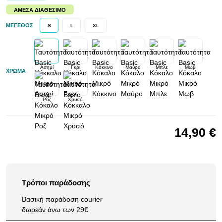
ΆΜΕΣΑ ΔΙΑΘΈΣΙΜΟ
ΜΈΓΕΘΟΣ
S
L
XL
Ασημί
Γκρι
Κόκκινο
Μαύρο
Μπλε
Μωβ
ΧΡΏΜΑ
Ροζ
Χρυσό
14,90 €
Τρόποι παράδοσης
Βασική παράδοση courier
δωρεάν άνω των 29€