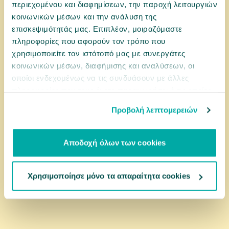
περιεχομένου και διαφημίσεων, την παροχή λειτουργιών
κοινωνικών μέσων και την ανάλυση της
επισκεψιμότητάς μας. Επιπλέον, μοιραζόμαστε
0025003
πληροφορίες που αφορούν τον τρόπο που
Record Αδιάβροχο Σκύλου Μπλε Pocket XS 30cm
χρησιμοποιείτε τον ιστότοπό μας με συνεργάτες
κοινωνικών μέσων, διαφήμισης και αναλύσεων, οι
6 ΜΕΓΈΘΗ
οποίοι ενδεχομένως να τις συνδυάσουν με άλλες
πληροφορίες που τους έχετε παραχωρήσει ή τις οποίες
23,21 €
έχουν συλλέξει σε σχέση με την από μέρους σας χρήση
Προβολή λεπτομερειών
των υπηρεσιών τους.
αγορά
Αποδοχή όλων των cookies
Χρησιμοποίησε μόνο τα απαραίτητα cookies