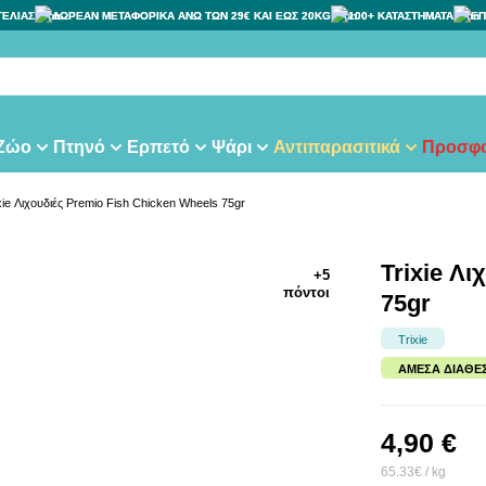
ΓΕΛΙΑΣ
ΔΩΡΕΑΝ ΜΕΤΑΦΟΡΙΚΑ ΑΝΩ ΤΩΝ 29€ ΚΑΙ ΕΩΣ 20KG
100+ ΚΑΤΑΣΤΗΜΑΤΑ
ΕΠ
 Ζώο
Πτηνό
Ερπετό
Ψάρι
Αντιπαρασιτικά
Προσφο
xie Λιχουδιές Premio Fish Chicken Wheels 75gr
Trixie Λ
+5
πόντοι
75gr
Trixie
ΆΜΕΣΑ ΔΙΑΘΈ
4,90 €
65.33€ / kg