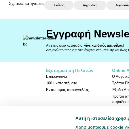
Σχετικές κατηγορίες
Σκύλος
Λιχουδιές
Λιχουδι
Εγγραφή Newsle
Αν έχεις φίλο κατοικίδιο,
γίνε και δικός μας φίλος!
Δες εδώ πρώτος ο,τι νέο έρχεται στο PetCity και όλες
Εξυπηρέτηση Πελατών
Online 
Επικοινωνία
Ο Λογαρι
100+ καταστήματα
Τρόποι Π
Εντοπισμός παραγγελίας
Έξοδα Απ
Τρόποι α
παράδοσ
Πολιτική 
Αυτή η ιστοσελίδα χρησι
Χρησιμοποιούμε cookie γι