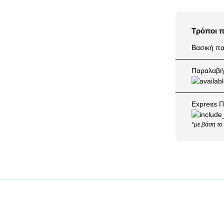
Τρόποι 
Βασική πα
Παραλαβή 
Express Π
*με βάση το