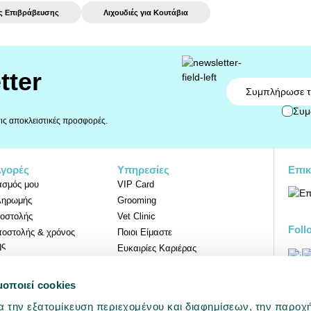
ές Επιβράβευσης
Λιχουδιές για Κουτάβια
tter
Email
Συμ
 τις αποκλειστικές προσφορές.
Αγορές
Υπηρεσίες
Επικ
ασμός μου
VIP Card
ληρωμής
Grooming
οστολής
Vet Clinic
Foll
ποστολής & χρόνος
Ποιοι Είμαστε
ης
Ευκαιρίες Καριέρας
Επιστροφών
μοποιεί cookies
Προ
α την εξατομίκευση περιεχομένου και διαφημίσεων, την παροχ