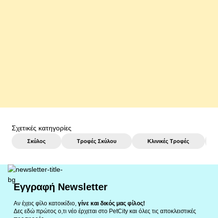
Tonisity Yummy Rade Ισοτονικό Ρόφημα για Σκύλους & Γάτες
250ml
6,50 €
26€ / lt
αγορά
Σχετικές κατηγορίες
Σκύλος
Τροφές Σκύλου
Κλινικές Τροφές
Εγγραφή Newsletter
Αν έχεις φίλο κατοικίδιο,
γίνε και δικός μας φίλος!
Δες εδώ πρώτος ο,τι νέο έρχεται στο PetCity και όλες τις αποκλειστικές