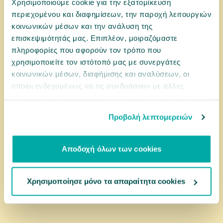
Χρησιμοποιούμε cookie για την εξατομίκευση
περιεχομένου και διαφημίσεων, την παροχή λειτουργιών
0033517
Brit Dog Snack Functional Antistress 150gr
κοινωνικών μέσων και την ανάλυση της
επισκεψιμότητάς μας. Επιπλέον, μοιραζόμαστε
πληροφορίες που αφορούν τον τρόπο που
χρησιμοποιείτε τον ιστότοπό μας με συνεργάτες
4,99 €
κοινωνικών μέσων, διαφήμισης και αναλύσεων, οι
οποίοι ενδεχομένως να τις συνδυάσουν με άλλες
πληροφορίες που τους έχετε παραχωρήσει ή τις οποίες
αγορά
έχουν συλλέξει σε σχέση με την από μέρους σας χρήση
Προβολή λεπτομερειών
των υπηρεσιών τους.
Αποδοχή όλων των cookies
Χρησιμοποίησε μόνο τα απαραίτητα cookies