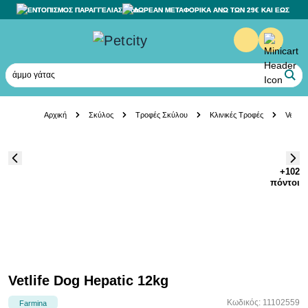
ΕΝΤΟΠΙΣΜΟΣ ΠΑΡΑΓΓΕΛΙΑΣ
ΔΩΡΕΑΝ ΜΕΤΑΦΟΡΙΚΑ ΑΝΩ ΤΩΝ 29€ ΚΑΙ ΕΩΣ 20K
άμμο γάτας
Skip to Content
Αρχική
Σκύλος
Τροφές Σκύλου
Κλινικές Τροφές
Vetlif
+102
πόντοι
Vetlife Dog Hepatic 12kg
Κωδικός: 11102559
Farmina