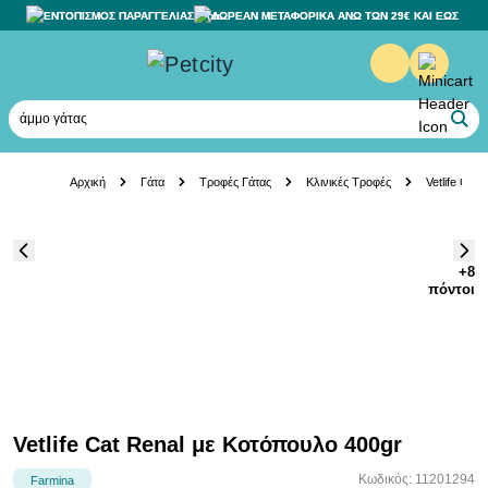
ΕΝΤΟΠΙΣΜΟΣ ΠΑΡΑΓΓΕΛΙΑΣ
ΔΩΡΕΑΝ ΜΕΤΑΦΟΡΙΚΑ ΑΝΩ ΤΩΝ 29€ ΚΑΙ ΕΩΣ 20K
άμμο γάτας
Skip to Content
Αρχική
Γάτα
Τροφές Γάτας
Κλινικές Τροφές
Vetlife Cat
+8
πόντοι
Vetlife Cat Renal με Κοτόπουλο 400gr
Κωδικός: 11201294
Farmina