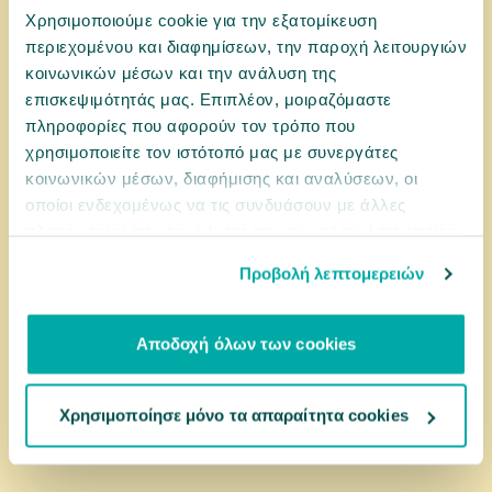
Χρησιμοποιούμε cookie για την εξατομίκευση
περιεχομένου και διαφημίσεων, την παροχή λειτουργιών
0035969
κοινωνικών μέσων και την ανάλυση της
Schesir Cat After Dark Wholefood Κοτόπουλο 80gr
επισκεψιμότητάς μας. Επιπλέον, μοιραζόμαστε
πληροφορίες που αφορούν τον τρόπο που
χρησιμοποιείτε τον ιστότοπό μας με συνεργάτες
κοινωνικών μέσων, διαφήμισης και αναλύσεων, οι
2,05 €
οποίοι ενδεχομένως να τις συνδυάσουν με άλλες
πληροφορίες που τους έχετε παραχωρήσει ή τις οποίες
αγορά
έχουν συλλέξει σε σχέση με την από μέρους σας χρήση
Προβολή λεπτομερειών
των υπηρεσιών τους.
Αποδοχή όλων των cookies
Χρησιμοποίησε μόνο τα απαραίτητα cookies